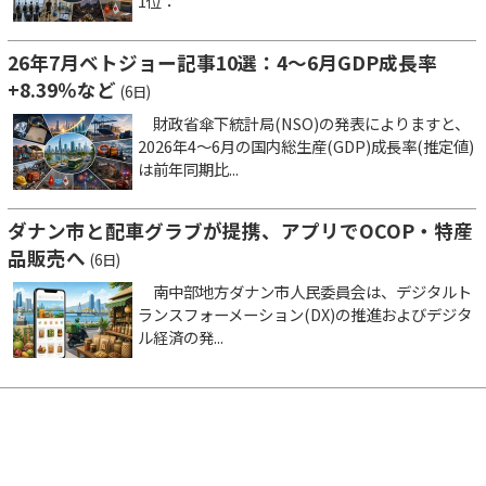
1位：
26年7月ベトジョー記事10選：4～6月GDP成長率
+8.39％など
(6日)
財政省傘下統計局(NSO)の発表によりますと、
2026年4～6月の国内総生産(GDP)成長率(推定値)
は前年同期比...
ダナン市と配車グラブが提携、アプリでOCOP・特産
品販売へ
(6日)
南中部地方ダナン市人民委員会は、デジタルト
ランスフォーメーション(DX)の推進およびデジタ
ル経済の発...