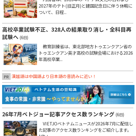
2027年のテト(旧正月)と建国記念日に伴う休暇に
ついて、日程...
高校卒業試験不正、328人の結果取り消し・全科目再
試験へ
(6日)
教育訓練省は、東北部地方トゥエンクアン省の
トゥエンクアン英才高校の試験会場における2026
年高校卒業...
漢越語は中国語より日本語の音読みに近い！
PR
26年7月ベトジョー記事アクセス数ランキング
(6日)
VIETJOベトナムニュースが2026年7月に配信し
た記事のアクセス数ランキングをご紹介します。