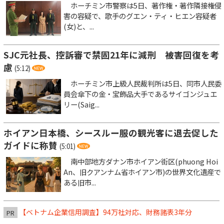
ホーチミン市警察は5日、著作権・著作隣接権侵
害の容疑で、歌手のグエン・ティ・ヒエン容疑者
(女)と、...
SJC元社長、控訴審で禁固21年に減刑 被害回復を考
慮
(5:12)
ホーチミン市上級人民裁判所は5日、同市人民委
員会傘下の金・宝飾品大手であるサイゴンジュエ
リー(Saig...
ホイアン日本橋、シースルー服の観光客に退去促した
ガイドに称賛
(5:01)
南中部地方ダナン市ホイアン街区(phuong Hoi
An、旧クアンナム省ホイアン市)の世界文化遺産で
ある旧市...
【ベトナム企業信用調査】94万社対応、財務諸表3年分
PR