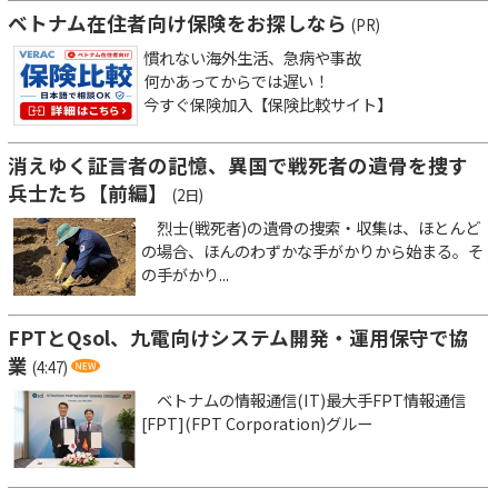
ベトナム在住者向け保険をお探しなら
(PR)
慣れない海外生活、急病や事故
何かあってからでは遅い！
今すぐ保険加入【保険比較サイト】
消えゆく証言者の記憶、異国で戦死者の遺骨を捜す
兵士たち【前編】
(2日)
烈士(戦死者)の遺骨の捜索・収集は、ほとんど
の場合、ほんのわずかな手がかりから始まる。そ
の手がかり...
FPTとQsol、九電向けシステム開発・運用保守で協
業
(4:47)
ベトナムの情報通信(IT)最大手FPT情報通信
[FPT](FPT Corporation)グルー