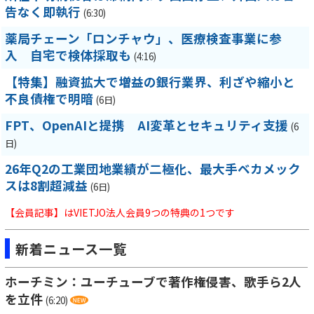
告なく即執行
(6:30)
薬局チェーン「ロンチャウ」、医療検査事業に参
入 自宅で検体採取も
(4:16)
【特集】融資拡大で増益の銀行業界、利ざや縮小と
不良債権で明暗
(6日)
FPT、OpenAIと提携 AI変革とセキュリティ支援
(6
日)
26年Q2の工業団地業績が二極化、最大手ベカメック
スは8割超減益
(6日)
【会員記事】はVIETJO法人会員9つの特典の1つです
新着ニュース一覧
ホーチミン：ユーチューブで著作権侵害、歌手ら2人
を立件
(6:20)