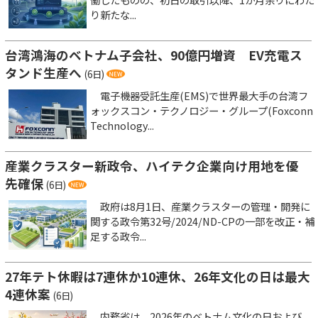
り新たな...
台湾鴻海のベトナム子会社、90億円増資 EV充電ス
タンド生産へ
(6日)
電子機器受託生産(EMS)で世界最大手の台湾フ
ォックスコン・テクノロジー・グループ(Foxconn
Technology...
産業クラスター新政令、ハイテク企業向け用地を優
先確保
(6日)
政府は8月1日、産業クラスターの管理・開発に
関する政令第32号/2024/ND-CPの一部を改正・補
足する政令...
27年テト休暇は7連休か10連休、26年文化の日は最大
4連休案
(6日)
内務省は、2026年のベトナム文化の日および