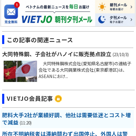
この記事の関連ニュース
大同特殊鋼、子会社がハノイに販売拠点設立
(23/10/3)
大同特殊鋼株式会社(愛知県名古屋市)の連結子
会社である大同興業株式会社(東京都港区)は、
ASEANにおけ...
VIETJO会員記事
肥料大手2社が業績好調、他社は需要低迷とコスト増
で減益
(11:20)
所在不明納税者は滞納問わず出国停止、外国人は警