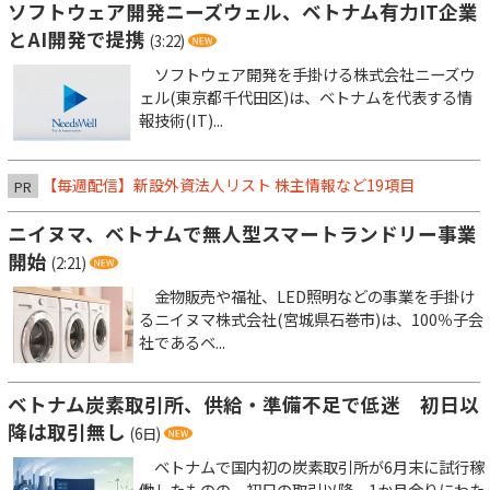
ソフトウェア開発ニーズウェル、ベトナム有力IT企業
とAI開発で提携
(3:22)
ソフトウェア開発を手掛ける株式会社ニーズウ
ェル(東京都千代田区)は、ベトナムを代表する情
報技術(IT)...
【毎週配信】新設外資法人リスト 株主情報など19項目
PR
ニイヌマ、ベトナムで無人型スマートランドリー事業
開始
(2:21)
金物販売や福祉、LED照明などの事業を手掛け
るニイヌマ株式会社(宮城県石巻市)は、100％子会
社であるベ...
ベトナム炭素取引所、供給・準備不足で低迷 初日以
降は取引無し
(6日)
ベトナムで国内初の炭素取引所が6月末に試行稼
働したものの、初日の取引以降、1か月余りにわた