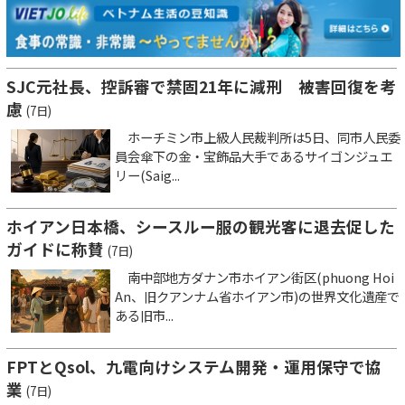
SJC元社長、控訴審で禁固21年に減刑 被害回復を考
慮
(7日)
ホーチミン市上級人民裁判所は5日、同市人民委
員会傘下の金・宝飾品大手であるサイゴンジュエ
リー(Saig...
ホイアン日本橋、シースルー服の観光客に退去促した
ガイドに称賛
(7日)
南中部地方ダナン市ホイアン街区(phuong Hoi
An、旧クアンナム省ホイアン市)の世界文化遺産で
ある旧市...
FPTとQsol、九電向けシステム開発・運用保守で協
業
(7日)