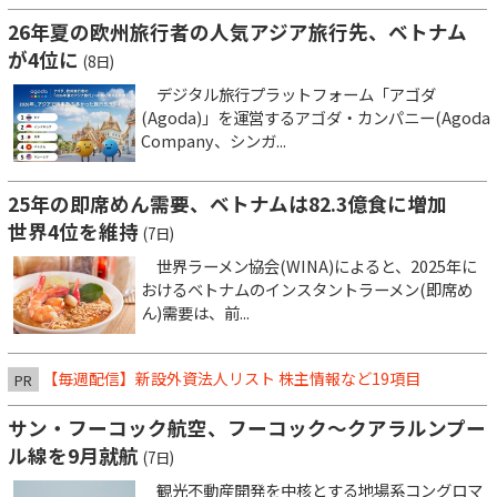
26年夏の欧州旅行者の人気アジア旅行先、ベトナム
が4位に
(8日)
デジタル旅行プラットフォーム「アゴダ
(Agoda)」を運営するアゴダ・カンパニー(Agoda
Company、シンガ...
25年の即席めん需要、ベトナムは82.3億食に増加
世界4位を維持
(7日)
世界ラーメン協会(WINA)によると、2025年に
おけるベトナムのインスタントラーメン(即席め
ん)需要は、前...
【毎週配信】新設外資法人リスト 株主情報など19項目
PR
サン・フーコック航空、フーコック～クアラルンプー
ル線を9月就航
(7日)
観光不動産開発を中核とする地場系コングロマ