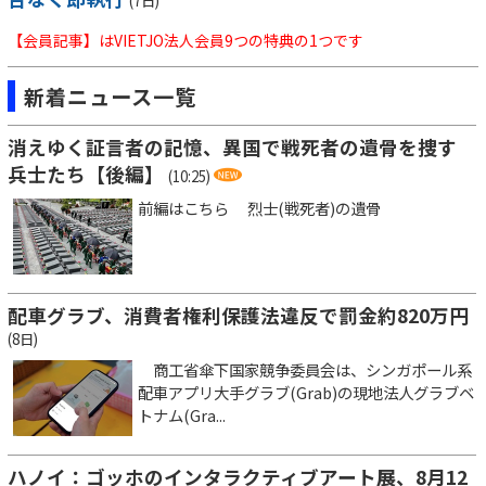
(7日)
【会員記事】はVIETJO法人会員9つの特典の1つです
新着ニュース一覧
消えゆく証言者の記憶、異国で戦死者の遺骨を捜す
兵士たち【後編】
(10:25)
前編はこちら 烈士(戦死者)の遺骨
配車グラブ、消費者権利保護法違反で罰金約820万円
(8日)
商工省傘下国家競争委員会は、シンガポール系
配車アプリ大手グラブ(Grab)の現地法人グラブベ
トナム(Gra...
ハノイ：ゴッホのインタラクティブアート展、8月12