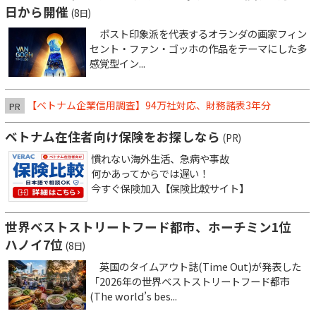
日から開催
(8日)
ポスト印象派を代表するオランダの画家フィン
セント・ファン・ゴッホの作品をテーマにした多
感覚型イン...
【ベトナム企業信用調査】94万社対応、財務諸表3年分
PR
ベトナム在住者向け保険をお探しなら
(PR)
慣れない海外生活、急病や事故
何かあってからでは遅い！
今すぐ保険加入【保険比較サイト】
世界ベストストリートフード都市、ホーチミン1位
ハノイ7位
(8日)
英国のタイムアウト誌(Time Out)が発表した
「2026年の世界ベストストリートフード都市
(The world’s bes...