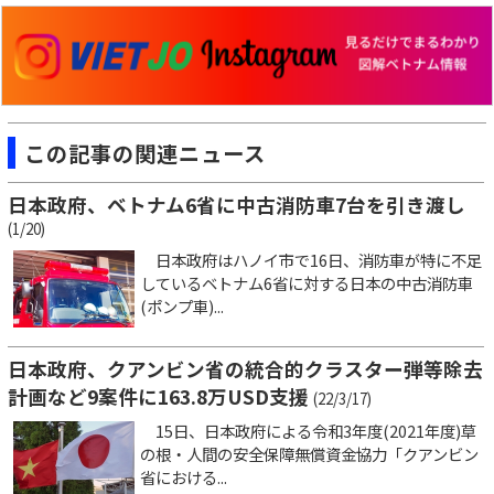
この記事の関連ニュース
日本政府、ベトナム6省に中古消防車7台を引き渡し
(1/20)
日本政府はハノイ市で16日、消防車が特に不足
しているベトナム6省に対する日本の中古消防車
(ポンプ車)...
日本政府、クアンビン省の統合的クラスター弾等除去
計画など9案件に163.8万USD支援
(22/3/17)
15日、日本政府による令和3年度(2021年度)草
の根・人間の安全保障無償資金協力「クアンビン
省における...