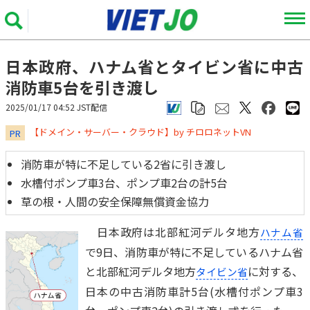
日本政府、ハナム省とタイビン省に中古
消防車5台を引き渡し
2025/01/17 04:52 JST配信
​​​​​​​【ドメイン・サーバー・クラウド】by チロロネットVN
PR
消防車が特に不足している2省に引き渡し
水槽付ポンプ車3台、ポンプ車2台の計5台
草の根・人間の安全保障無償資金協力
日本政府は北部紅河デルタ地方
ハナム省
で9日、消防車が特に不足しているハナム省
と北部紅河デルタ地方
に対する、
タイビン省
日本の中古消防車計5台(水槽付ポンプ車3