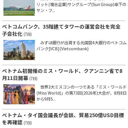
リット(複合企業)サングループ(Sun Group)傘下の
サン・フ...
ベトコムバンク、35階建てタワーの運営会社を完全
子会社化
(7日)
みずほ銀行が出資する元国営4大銀行のベトコム
バンク[VCB](Vietcombank)
ベトナム初開催のミス・ワールド、クアンニン省で8
月11日開幕
(7日)
世界3大ミスコンの一つである「ミス・ワールド
(Miss World)」の第73回(2026年)大会が、8月8日
から9月5...
ベトナム・タイ国会議長が会談、貿易250億USD目標
を再確認
(7日)