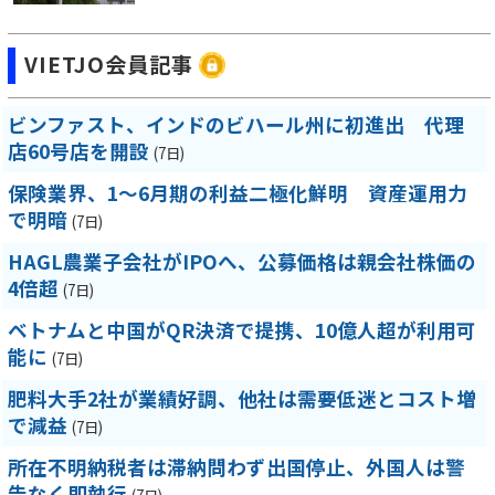
VIETJO会員記事
ビンファスト、インドのビハール州に初進出 代理
店60号店を開設
(7日)
保険業界、1～6月期の利益二極化鮮明 資産運用力
で明暗
(7日)
HAGL農業子会社がIPOへ、公募価格は親会社株価の
4倍超
(7日)
ベトナムと中国がQR決済で提携、10億人超が利用可
能に
(7日)
肥料大手2社が業績好調、他社は需要低迷とコスト増
で減益
(7日)
所在不明納税者は滞納問わず出国停止、外国人は警
告なく即執行