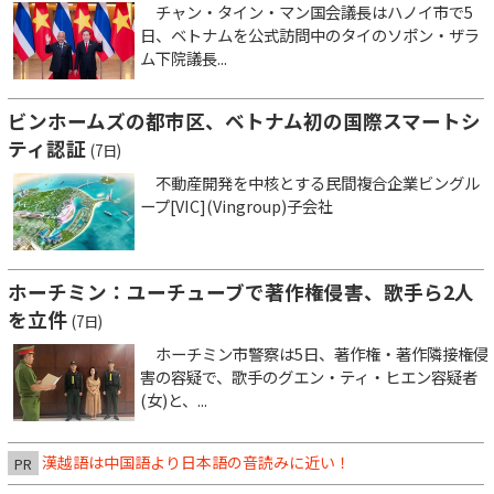
チャン・タイン・マン国会議長はハノイ市で5
日、ベトナムを公式訪問中のタイのソポン・ザラ
ム下院議長...
ビンホームズの都市区、ベトナム初の国際スマートシ
ティ認証
(7日)
不動産開発を中核とする民間複合企業ビングル
ープ[VIC](Vingroup)子会社
ホーチミン：ユーチューブで著作権侵害、歌手ら2人
を立件
(7日)
ホーチミン市警察は5日、著作権・著作隣接権侵
害の容疑で、歌手のグエン・ティ・ヒエン容疑者
(女)と、...
漢越語は中国語より日本語の音読みに近い！
PR