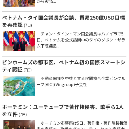
から9月5...
ベトナム・タイ国会議長が会談、貿易250億USD目標
を再確認
(7日)
チャン・タイン・マン国会議長はハノイ市で5
日、ベトナムを公式訪問中のタイのソポン・ザラ
ム下院議長...
ビンホームズの都市区、ベトナム初の国際スマートシ
ティ認証
(7日)
不動産開発を中核とする民間複合企業ビングル
ープ[VIC](Vingroup)子会社
ホーチミン：ユーチューブで著作権侵害、歌手ら2人
を立件
(7日)
ホーチミン市警察は5日、著作権・著作隣接権侵
害の容疑で、歌手のグエン・ティ・ヒエン容疑者