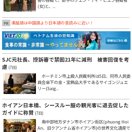
(女)と、...
漢越語は中国語より日本語の音読みに近い！
PR
SJC元社長、控訴審で禁固21年に減刑 被害回復を考
慮
(7日)
ホーチミン市上級人民裁判所は5日、同市人民委
員会傘下の金・宝飾品大手であるサイゴンジュエ
リー(Saig...
ホイアン日本橋、シースルー服の観光客に退去促した
ガイドに称賛
(7日)
南中部地方ダナン市ホイアン街区(phuong Hoi
An、旧クアンナム省ホイアン市)の世界文化遺産で