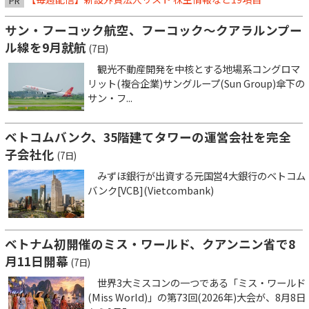
PR
サン・フーコック航空、フーコック～クアラルンプー
ル線を9月就航
(7日)
観光不動産開発を中核とする地場系コングロマ
リット(複合企業)サングループ(Sun Group)傘下の
サン・フ...
ベトコムバンク、35階建てタワーの運営会社を完全
子会社化
(7日)
みずほ銀行が出資する元国営4大銀行のベトコム
バンク[VCB](Vietcombank)
ベトナム初開催のミス・ワールド、クアンニン省で8
月11日開幕
(7日)
世界3大ミスコンの一つである「ミス・ワールド
(Miss World)」の第73回(2026年)大会が、8月8日