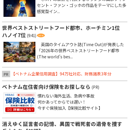
セント・ファン・ゴッホの作品をテーマにした多
感覚型イン...
世界ベストストリートフード都市、ホーチミン1位
ハノイ7位
(9:41)
英国のタイムアウト誌(Time Out)が発表した
「2026年の世界ベストストリートフード都市
(The world’s bes...
【ベトナム企業信用調査】94万社対応、財務諸表3年分
PR
ベトナム在住者向け保険をお探しなら
(PR)
慣れない海外生活、急病や事故
何かあってからでは遅い！
今すぐ保険加入【保険比較サイト】
消えゆく証言者の記憶、異国で戦死者の遺骨を捜す