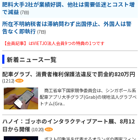
肥料大手2社が業績好調、他社は需要低迷とコスト増
で減益
(7日)
所在不明納税者は滞納問わず出国停止、外国人は警
告なく即執行
(7日)
【会員記事】はVIETJO法人会員9つの特典の1つです
新着ニュース一覧
配車グラブ、消費者権利保護法違反で罰金約820万円
(12:12)
商工省傘下国家競争委員会は、シンガポール系
配車アプリ大手グラブ(Grab)の現地法人グラブベ
トナム(Gra...
ハノイ：ゴッホのインタラクティブアート展、8月12
日から開催
(10:20)
ポスト印象派を代表するオランダの画家フィン