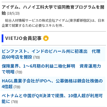
アイデム、ハノイ工科大学で協同教育プログラムを開
始
(18/5/23)
総合人材情報サービスの株式会社アイデム(東京都新宿区)は、日本
企業で就業するために必要なスキルを持...
VIETJO会員記事
ビンファスト、インドのビハール州に初進出 代理
店60号店を開設
(7日)
保険業界、1～6月期の利益二極化鮮明 資産運用力
で明暗
(7日)
HAGL農業子会社がIPOへ、公募価格は親会社株価の
4倍超
(7日)
ベトナムと中国がQR決済で提携、10億人超が利用可
能に
(7日)