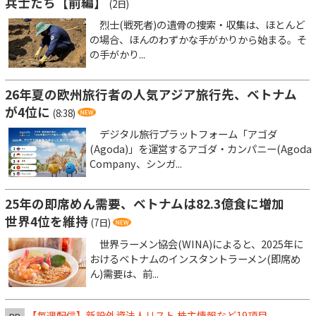
兵士たち【前編】
(2日)
烈士(戦死者)の遺骨の捜索・収集は、ほとんど
の場合、ほんのわずかな手がかりから始まる。そ
の手がかり...
26年夏の欧州旅行者の人気アジア旅行先、ベトナム
が4位に
(8:38)
デジタル旅行プラットフォーム「アゴダ
(Agoda)」を運営するアゴダ・カンパニー(Agoda
Company、シンガ...
25年の即席めん需要、ベトナムは82.3億食に増加
世界4位を維持
(7日)
世界ラーメン協会(WINA)によると、2025年に
おけるベトナムのインスタントラーメン(即席め
ん)需要は、前...
【毎週配信】新設外資法人リスト 株主情報など19項目