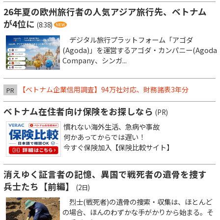
26年夏の欧州旅行者の人気アジア旅行先、ベトナム
が4位に
(8:38)
デジタル旅行プラットフォーム「アゴダ
(Agoda)」を運営するアゴダ・カンパニー(Agoda
Company、シンガ...
【ベトナム企業信用調査】94万社対応、財務諸表3年分
PR
ベトナム在住者向け保険をお探しなら
(PR)
慣れない海外生活、急病や事故
何かあってからでは遅い！
今すぐ保険加入【保険比較サイト】
消えゆく証言者の記憶、異国で戦死者の遺骨を捜す
兵士たち【前編】
(2日)
烈士(戦死者)の遺骨の捜索・収集は、ほとんど
の場合、ほんのわずかな手がかりから始まる。そ