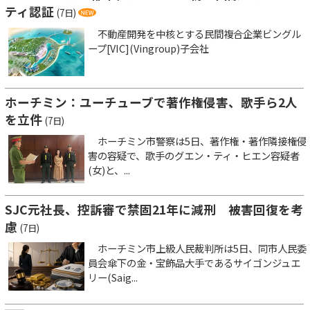
ティ認証
(7日)
不動産開発を中核とする民間複合企業ビングル
ープ[VIC](Vingroup)子会社
ホーチミン：ユーチューブで著作権侵害、歌手ら2人
を立件
(7日)
ホーチミン市警察は5日、著作権・著作隣接権侵
害の容疑で、歌手のグエン・ティ・ヒエン容疑者
(女)と、...
SJC元社長、控訴審で禁固21年に減刑 被害回復を考
慮
(7日)
ホーチミン市上級人民裁判所は5日、同市人民委
員会傘下の金・宝飾品大手であるサイゴンジュエ
リー(Saig...