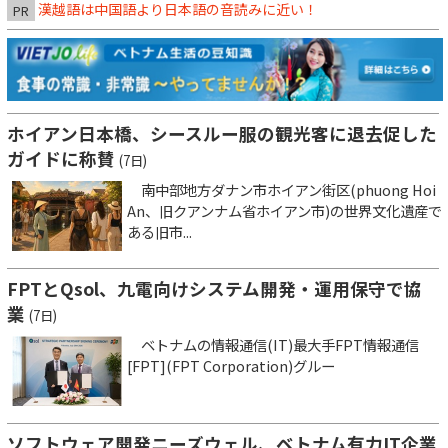
漢越語は中国語より日本語の音読みに近い！
PR
ホイアン日本橋、シースルー服の観光客に退去促した
ガイドに称賛
(7日)
南中部地方ダナン市ホイアン街区(phuong Hoi
An、旧クアンナム省ホイアン市)の世界文化遺産で
ある旧市...
FPTとQsol、九電向けシステム開発・運用保守で協
業
(7日)
ベトナムの情報通信(IT)最大手FPT情報通信
[FPT](FPT Corporation)グルー
ソフトウェア開発ニーズウェル、ベトナム有力IT企業