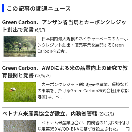
この記事の関連ニュース
Green Carbon、アンザン省当局とカーボンクレジッ
ト創出で覚書
(6/17)
日本国内最大規模のネイチャーベースのカーボ
ンクレジット創出・販売事業を展開するGreen
Carbon株式会...
Green Carbon、AWDによる米の品質向上の研究で教
育機関と覚書
(25/5/23)
カーボンクレジット創出販売や農業、環境など
の事業を手掛けるGreen Carbon株式会社(東京都
港区)は、ベ...
ベトナム米産業協会が設立、内務省管轄
(23/12/1)
ベトナム米産業協会が、内務省の11月28日付け
決定第959号/QD-BNVに基づき設立された。 同