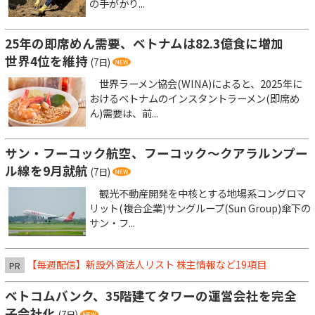
の手がかり...
25年の即席めん需要、ベトナムは82.3億食に増加
世界4位を維持
(7日)
世界ラーメン協会(WINA)によると、2025年に
おけるベトナムのインスタントラーメン(即席め
ん)需要は、前...
サン・フーコック航空、フーコック～クアラルンプー
ル線を9月就航
(7日)
観光不動産開発を中核とする地場系コングロマ
リット(複合企業)サングループ(Sun Group)傘下の
サン・フ...
【毎週配信】新設外資法人リスト 株主情報など19項目
PR
ベトコムバンク、35階建てタワーの運営会社を完全
子会社化
(7日)