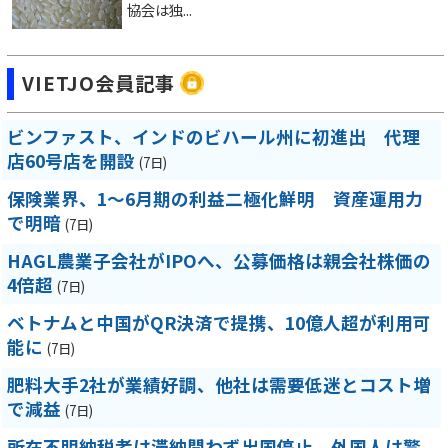
協会は独...
VIETJO会員記事
ビンファスト、インドのビハール州に初進出 代理
店60号店を開設
(7日)
保険業界、1～6月期の利益二極化鮮明 資産運用力
で明暗
(7日)
HAGL農業子会社がIPOへ、公募価格は親会社株価の
4倍超
(7日)
ベトナムと中国がQR決済で提携、10億人超が利用可
能に
(7日)
肥料大手2社が業績好調、他社は需要低迷とコスト増
で減益
(7日)
所在不明納税者は滞納問わず出国停止、外国人は警