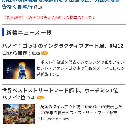
告なく即執行
(7日)
【会員記事】はVIETJO法人会員9つの特典の1つです
新着ニュース一覧
ハノイ：ゴッホのインタラクティブアート展、8月12
日から開催
(10:20)
ポスト印象派を代表するオランダの画家フィン
セント・ファン・ゴッホの作品をテーマにした多
感覚型イン...
世界ベストストリートフード都市、ホーチミン1位
ハノイ7位
(9:41)
英国のタイムアウト誌(Time Out)が発表した
「2026年の世界ベストストリートフード都市
(The world’s bes...