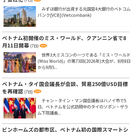
みずほ銀行が出資する元国営4大銀行のベトコム
バンク[VCB](Vietcombank)
ベトナム初開催のミス・ワールド、クアンニン省で8
月11日開幕
(7日)
世界3大ミスコンの一つである「ミス・ワールド
(Miss World)」の第73回(2026年)大会が、8月8日
から9月5...
ベトナム・タイ国会議長が会談、貿易250億USD目標
を再確認
(7日)
チャン・タイン・マン国会議長はハノイ市で5
日、ベトナムを公式訪問中のタイのソポン・ザラ
ム下院議長...
ビンホームズの都市区、ベトナム初の国際スマートシ