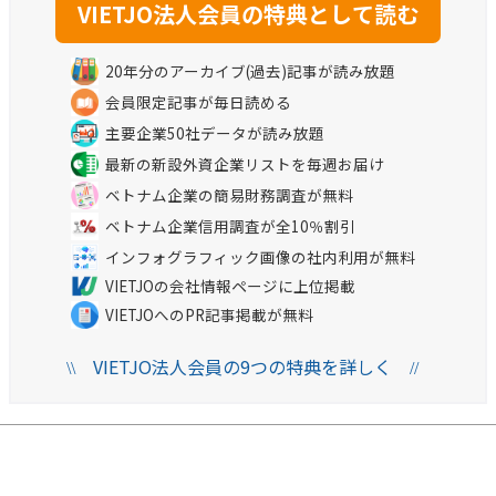
20年分のアーカイブ(過去)記事が読み放題
会員限定記事が毎日読める
主要企業50社データが読み放題
最新の新設外資企業リストを毎週お届け
ベトナム企業の簡易財務調査が無料
ベトナム企業信用調査が全10％割引
インフォグラフィック画像の社内利用が無料
VIETJOの会社情報ページに上位掲載
VIETJOへのPR記事掲載が無料
VIETJO法人会員の9つの特典を詳しく
\\
//