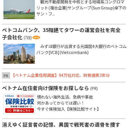
観光不動産開発を中核とする地場系コングロマ
リット(複合企業)サングループ(Sun Group)傘下の
サン・フ...
ベトコムバンク、35階建てタワーの運営会社を完全
子会社化
(7日)
みずほ銀行が出資する元国営4大銀行のベトコム
バンク[VCB](Vietcombank)
【ベトナム企業信用調査】94万社対応、財務諸表3年分
PR
ベトナム在住者向け保険をお探しなら
(PR)
慣れない海外生活、急病や事故
何かあってからでは遅い！
今すぐ保険加入【保険比較サイト】
消えゆく証言者の記憶、異国で戦死者の遺骨を捜す