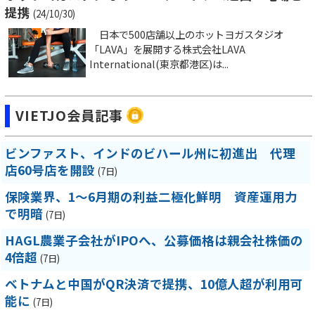
提携
(24/10/30)
日本で500店舗以上のホットヨガスタジオ
「LAVA」を展開する株式会社LAVA
International(東京都港区)は...
VIETJO会員記事
ビンファスト、インドのビハール州に初進出 代理
店60号店を開設
(7日)
保険業界、1～6月期の利益二極化鮮明 資産運用力
で明暗
(7日)
HAGL農業子会社がIPOへ、公募価格は親会社株価の
4倍超
(7日)
ベトナムと中国がQR決済で提携、10億人超が利用可
能に
(7日)