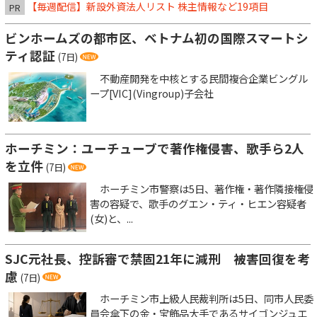
【毎週配信】新設外資法人リスト 株主情報など19項目
PR
ビンホームズの都市区、ベトナム初の国際スマートシ
ティ認証
(7日)
不動産開発を中核とする民間複合企業ビングル
ープ[VIC](Vingroup)子会社
ホーチミン：ユーチューブで著作権侵害、歌手ら2人
を立件
(7日)
ホーチミン市警察は5日、著作権・著作隣接権侵
害の容疑で、歌手のグエン・ティ・ヒエン容疑者
(女)と、...
SJC元社長、控訴審で禁固21年に減刑 被害回復を考
慮
(7日)
ホーチミン市上級人民裁判所は5日、同市人民委
員会傘下の金・宝飾品大手であるサイゴンジュエ