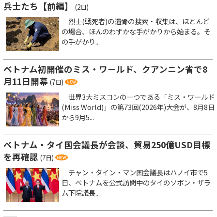
兵士たち【前編】
(2日)
烈士(戦死者)の遺骨の捜索・収集は、ほとんど
の場合、ほんのわずかな手がかりから始まる。そ
の手がかり...
ベトナム初開催のミス・ワールド、クアンニン省で8
月11日開幕
(7日)
世界3大ミスコンの一つである「ミス・ワールド
(Miss World)」の第73回(2026年)大会が、8月8日
から9月5...
ベトナム・タイ国会議長が会談、貿易250億USD目標
を再確認
(7日)
チャン・タイン・マン国会議長はハノイ市で5
日、ベトナムを公式訪問中のタイのソポン・ザラ
ム下院議長...