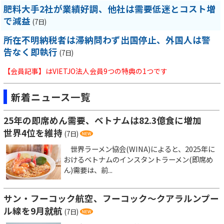
肥料大手2社が業績好調、他社は需要低迷とコスト増
で減益
(7日)
所在不明納税者は滞納問わず出国停止、外国人は警
告なく即執行
(7日)
【会員記事】はVIETJO法人会員9つの特典の1つです
新着ニュース一覧
25年の即席めん需要、ベトナムは82.3億食に増加
世界4位を維持
(7日)
世界ラーメン協会(WINA)によると、2025年に
おけるベトナムのインスタントラーメン(即席め
ん)需要は、前...
サン・フーコック航空、フーコック～クアラルンプー
ル線を9月就航
(7日)