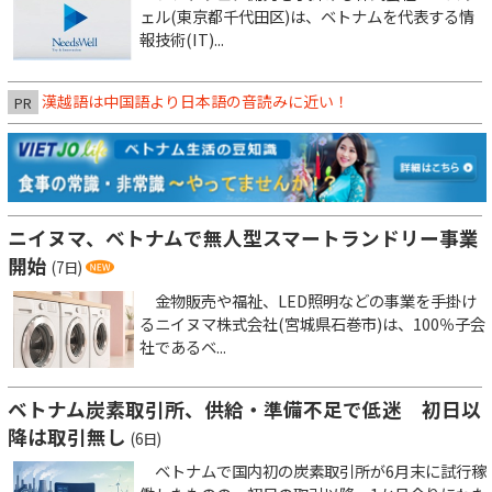
ェル(東京都千代田区)は、ベトナムを代表する情
報技術(IT)...
漢越語は中国語より日本語の音読みに近い！
PR
ニイヌマ、ベトナムで無人型スマートランドリー事業
開始
(7日)
金物販売や福祉、LED照明などの事業を手掛け
るニイヌマ株式会社(宮城県石巻市)は、100％子会
社であるベ...
ベトナム炭素取引所、供給・準備不足で低迷 初日以
降は取引無し
(6日)
ベトナムで国内初の炭素取引所が6月末に試行稼