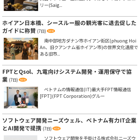
リー(Saig...
ホイアン日本橋、シースルー服の観光客に退去促した
ガイドに称賛
(7日)
南中部地方ダナン市ホイアン街区(phuong Hoi
An、旧クアンナム省ホイアン市)の世界文化遺産で
ある旧市...
FPTとQsol、九電向けシステム開発・運用保守で協
業
(7日)
ベトナムの情報通信(IT)最大手FPT情報通信
[FPT](FPT Corporation)グルー
ソフトウェア開発ニーズウェル、ベトナム有力IT企業
とAI開発で提携
(7日)
ソフトウェア開発を手掛ける株式会社ニーズウ