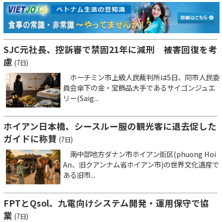
SJC元社長、控訴審で禁固21年に減刑 被害回復を考
慮
(7日)
ホーチミン市上級人民裁判所は5日、同市人民委
員会傘下の金・宝飾品大手であるサイゴンジュエ
リー(Saig...
ホイアン日本橋、シースルー服の観光客に退去促した
ガイドに称賛
(7日)
南中部地方ダナン市ホイアン街区(phuong Hoi
An、旧クアンナム省ホイアン市)の世界文化遺産で
ある旧市...
FPTとQsol、九電向けシステム開発・運用保守で協
業
(7日)