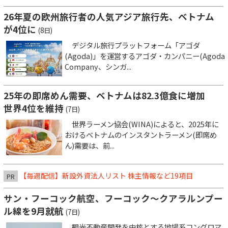
26年夏の欧州旅行者の人気アジア旅行先、ベトナム
が4位に
(8日)
デジタル旅行プラットフォーム「アゴダ
(Agoda)」を運営するアゴダ・カンパニー(Agoda
Company、シンガ...
25年の即席めん需要、ベトナムは82.3億食に増加
世界4位を維持
(7日)
世界ラーメン協会(WINA)によると、2025年に
おけるベトナムのインスタントラーメン(即席め
ん)需要は、前...
【毎週配信】新設外資法人リスト 株主情報など19項目
PR
サン・フーコック航空、フーコック～クアラルンプー
ル線を9月就航
(7日)
観光不動産開発を中核とする地場系コングロマ