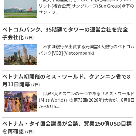
リット(複合企業)サングループ(Sun Group)傘下の
サン・フ...
ベトコムバンク、35階建てタワーの運営会社を完全
子会社化
(7日)
みずほ銀行が出資する元国営4大銀行のベトコム
バンク[VCB](Vietcombank)
ベトナム初開催のミス・ワールド、クアンニン省で8
月11日開幕
(7日)
世界3大ミスコンの一つである「ミス・ワールド
(Miss World)」の第73回(2026年)大会が、8月8日
から9月5...
ベトナム・タイ国会議長が会談、貿易250億USD目標
を再確認
(7日)