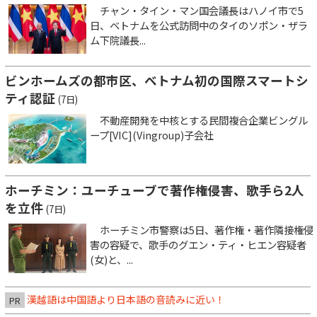
チャン・タイン・マン国会議長はハノイ市で5
日、ベトナムを公式訪問中のタイのソポン・ザラ
ム下院議長...
ビンホームズの都市区、ベトナム初の国際スマートシ
ティ認証
(7日)
不動産開発を中核とする民間複合企業ビングル
ープ[VIC](Vingroup)子会社
ホーチミン：ユーチューブで著作権侵害、歌手ら2人
を立件
(7日)
ホーチミン市警察は5日、著作権・著作隣接権侵
害の容疑で、歌手のグエン・ティ・ヒエン容疑者
(女)と、...
漢越語は中国語より日本語の音読みに近い！
PR