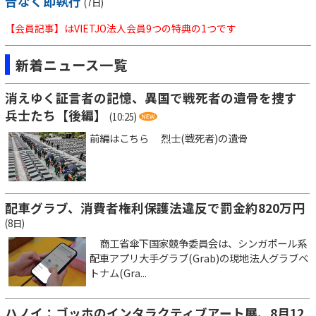
告なく即執行
(7日)
【会員記事】はVIETJO法人会員9つの特典の1つです
新着ニュース一覧
消えゆく証言者の記憶、異国で戦死者の遺骨を捜す
兵士たち【後編】
(10:25)
前編はこちら 烈士(戦死者)の遺骨
配車グラブ、消費者権利保護法違反で罰金約820万円
(8日)
商工省傘下国家競争委員会は、シンガポール系
配車アプリ大手グラブ(Grab)の現地法人グラブベ
トナム(Gra...
ハノイ：ゴッホのインタラクティブアート展、8月12