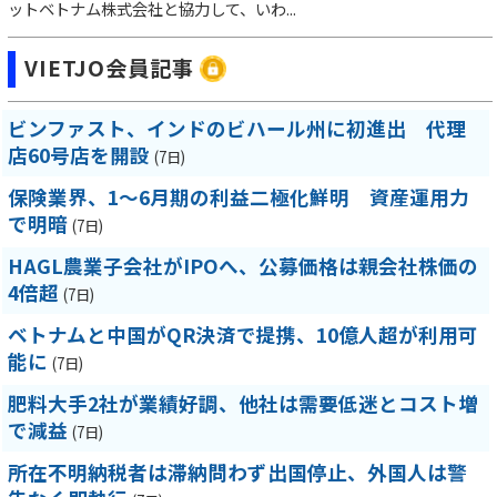
ットベトナム株式会社と協力して、いわ...
VIETJO会員記事
ビンファスト、インドのビハール州に初進出 代理
店60号店を開設
(7日)
保険業界、1～6月期の利益二極化鮮明 資産運用力
で明暗
(7日)
HAGL農業子会社がIPOへ、公募価格は親会社株価の
4倍超
(7日)
ベトナムと中国がQR決済で提携、10億人超が利用可
能に
(7日)
肥料大手2社が業績好調、他社は需要低迷とコスト増
で減益
(7日)
所在不明納税者は滞納問わず出国停止、外国人は警