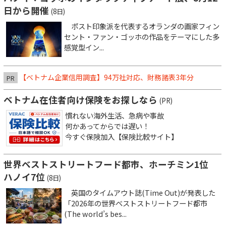
日から開催
(8日)
ポスト印象派を代表するオランダの画家フィン
セント・ファン・ゴッホの作品をテーマにした多
感覚型イン...
【ベトナム企業信用調査】94万社対応、財務諸表3年分
PR
ベトナム在住者向け保険をお探しなら
(PR)
慣れない海外生活、急病や事故
何かあってからでは遅い！
今すぐ保険加入【保険比較サイト】
世界ベストストリートフード都市、ホーチミン1位
ハノイ7位
(8日)
英国のタイムアウト誌(Time Out)が発表した
「2026年の世界ベストストリートフード都市
(The world’s bes...