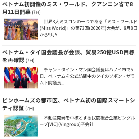
ベトナム初開催のミス・ワールド、クアンニン省で8
月11日開幕
(7日)
世界3大ミスコンの一つである「ミス・ワールド
(Miss World)」の第73回(2026年)大会が、8月8日
から9月5...
ベトナム・タイ国会議長が会談、貿易250億USD目標
を再確認
(7日)
チャン・タイン・マン国会議長はハノイ市で5
日、ベトナムを公式訪問中のタイのソポン・ザラ
ム下院議長...
ビンホームズの都市区、ベトナム初の国際スマートシ
ティ認証
(7日)
不動産開発を中核とする民間複合企業ビングル
ープ[VIC](Vingroup)子会社