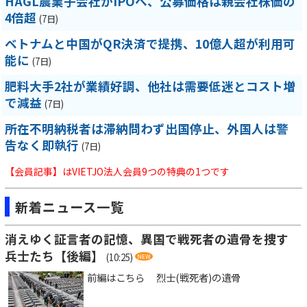
HAGL農業子会社がIPOへ、公募価格は親会社株価の
4倍超
(7日)
ベトナムと中国がQR決済で提携、10億人超が利用可
能に
(7日)
肥料大手2社が業績好調、他社は需要低迷とコスト増
で減益
(7日)
所在不明納税者は滞納問わず出国停止、外国人は警
告なく即執行
(7日)
【会員記事】はVIETJO法人会員9つの特典の1つです
新着ニュース一覧
消えゆく証言者の記憶、異国で戦死者の遺骨を捜す
兵士たち【後編】
(10:25)
前編はこちら 烈士(戦死者)の遺骨