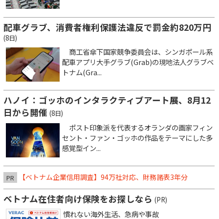
配車グラブ、消費者権利保護法違反で罰金約820万円
(8日)
商工省傘下国家競争委員会は、シンガポール系
配車アプリ大手グラブ(Grab)の現地法人グラブベ
トナム(Gra...
ハノイ：ゴッホのインタラクティブアート展、8月12
日から開催
(8日)
ポスト印象派を代表するオランダの画家フィン
セント・ファン・ゴッホの作品をテーマにした多
感覚型イン...
【ベトナム企業信用調査】94万社対応、財務諸表3年分
PR
ベトナム在住者向け保険をお探しなら
(PR)
慣れない海外生活、急病や事故