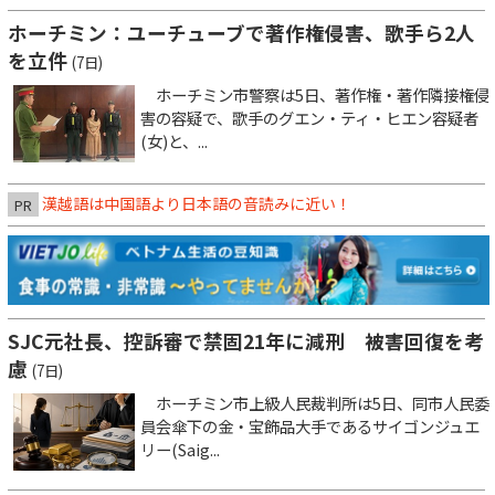
ホーチミン：ユーチューブで著作権侵害、歌手ら2人
を立件
(7日)
ホーチミン市警察は5日、著作権・著作隣接権侵
害の容疑で、歌手のグエン・ティ・ヒエン容疑者
(女)と、...
漢越語は中国語より日本語の音読みに近い！
PR
SJC元社長、控訴審で禁固21年に減刑 被害回復を考
慮
(7日)
ホーチミン市上級人民裁判所は5日、同市人民委
員会傘下の金・宝飾品大手であるサイゴンジュエ
リー(Saig...