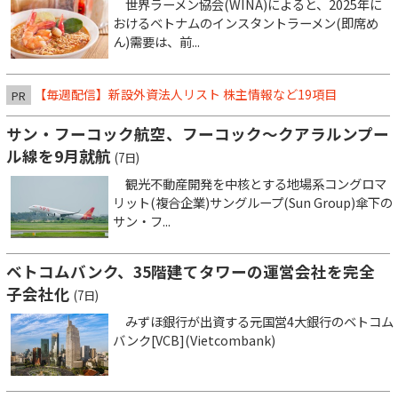
世界ラーメン協会(WINA)によると、2025年に
おけるベトナムのインスタントラーメン(即席め
ん)需要は、前...
【毎週配信】新設外資法人リスト 株主情報など19項目
PR
サン・フーコック航空、フーコック～クアラルンプー
ル線を9月就航
(7日)
観光不動産開発を中核とする地場系コングロマ
リット(複合企業)サングループ(Sun Group)傘下の
サン・フ...
ベトコムバンク、35階建てタワーの運営会社を完全
子会社化
(7日)
みずほ銀行が出資する元国営4大銀行のベトコム
バンク[VCB](Vietcombank)