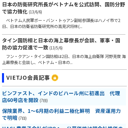
日本の防衛研究所長がベトナムを公式訪問、国防分野
で協力強化
(13/6/6)
ベトナム人民軍ボー・バン・トゥアン副総参謀長はハノイ市で2
日、日本の防衛省防衛研究所の高見沢将林(...
タイン国防相と日本の海上幕僚長が会談、軍事・国
防の協力促進で一致
(13/5/6)
フン・クアン・タイン国防相は2日、日本の海上自衛隊 河野克俊 海
上幕僚長と会談し、ベトナム・日本の...
VIETJO会員記事
ビンファスト、インドのビハール州に初進出 代理
店60号店を開設
(7日)
保険業界、1～6月期の利益二極化鮮明 資産運用力
で明暗
(7日)