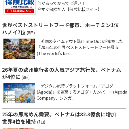
何かあってからでは遅い！
今すぐ保険加入【保険比較サイト】
世界ベストストリートフード都市、ホーチミン1位
ハノイ7位
(8日)
英国のタイムアウト誌(Time Out)が発表した
「2026年の世界ベストストリートフード都市
(The world’s bes...
26年夏の欧州旅行者の人気アジア旅行先、ベトナム
が4位に
(8日)
デジタル旅行プラットフォーム「アゴダ
(Agoda)」を運営するアゴダ・カンパニー(Agoda
Company、シンガ...
25年の即席めん需要、ベトナムは82.3億食に増加
世界4位を維持
(7日)