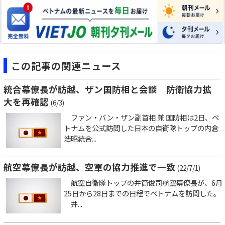
この記事の関連ニュース
統合幕僚長が訪越、ザン国防相と会談 防衛協力拡
大を再確認
(6/3)
ファン・バン・ザン副首相 兼 国防相は2日、ベ
トナムを公式訪問した日本の自衛隊トップの内倉
浩昭統合...
航空幕僚長が訪越、空軍の協力推進で一致
(22/7/1)
航空自衛隊トップの井筒俊司航空幕僚長が、6月
25日から28日までの日程でベトナムを訪問した。
井...