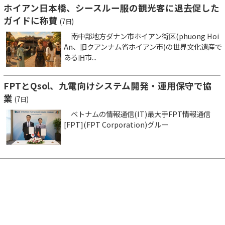
ホイアン日本橋、シースルー服の観光客に退去促した
ガイドに称賛
(7日)
南中部地方ダナン市ホイアン街区(phuong Hoi
An、旧クアンナム省ホイアン市)の世界文化遺産で
ある旧市...
FPTとQsol、九電向けシステム開発・運用保守で協
業
(7日)
ベトナムの情報通信(IT)最大手FPT情報通信
[FPT](FPT Corporation)グルー