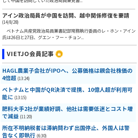
して中国を訪問していた政治局員兼党書...
アイン政治局員が中国を訪問、越中関係修復を要請
(14/8/28)
ベトナム共産党政治局員兼書記部常務執行委員のレ・ホン・アイン
氏は26日と27日、グエン・フー・チョン...
VIETJO会員記事
HAGL農業子会社がIPOへ、公募価格は親会社株価の
4倍超
(13:24)
ベトナムと中国がQR決済で提携、10億人超が利用可
能に
(13:15)
肥料大手2社が業績好調、他社は需要低迷とコスト増
で減益
(11:20)
所在不明納税者は滞納問わず出国停止、外国人は警
告なく即執行
(6:30)