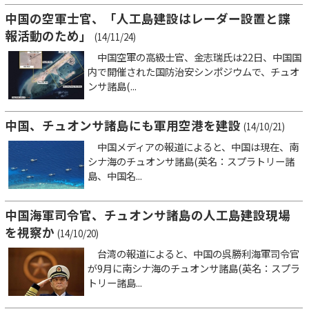
中国の空軍士官、「人工島建設はレーダー設置と諜
報活動のため」
(14/11/24)
中国空軍の高級士官、金志瑞氏は22日、中国国
内で開催された国防治安シンポジウムで、チュオ
ンサ諸島(...
中国、チュオンサ諸島にも軍用空港を建設
(14/10/21)
中国メディアの報道によると、中国は現在、南
シナ海のチュオンサ諸島(英名：スプラトリー諸
島、中国名...
中国海軍司令官、チュオンサ諸島の人工島建設現場
を視察か
(14/10/20)
台湾の報道によると、中国の呉勝利海軍司令官
が9月に南シナ海のチュオンサ諸島(英名：スプラ
トリー諸島...