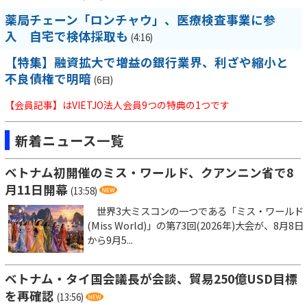
薬局チェーン「ロンチャウ」、医療検査事業に参
入 自宅で検体採取も
(4:16)
【特集】融資拡大で増益の銀行業界、利ざや縮小と
不良債権で明暗
(6日)
【会員記事】はVIETJO法人会員9つの特典の1つです
新着ニュース一覧
ベトナム初開催のミス・ワールド、クアンニン省で8
月11日開幕
(13:58)
世界3大ミスコンの一つである「ミス・ワールド
(Miss World)」の第73回(2026年)大会が、8月8日
から9月5...
ベトナム・タイ国会議長が会談、貿易250億USD目標
を再確認
(13:56)