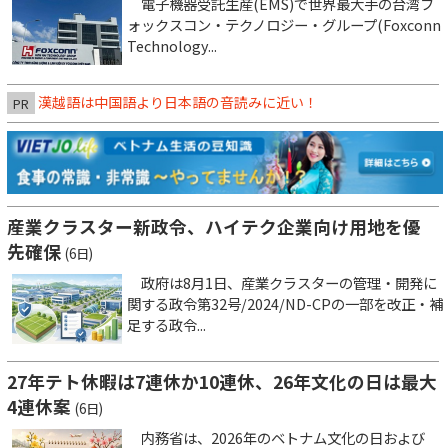
電子機器受託生産(EMS)で世界最大手の台湾フ
ォックスコン・テクノロジー・グループ(Foxconn
Technology...
漢越語は中国語より日本語の音読みに近い！
PR
産業クラスター新政令、ハイテク企業向け用地を優
先確保
(6日)
政府は8月1日、産業クラスターの管理・開発に
関する政令第32号/2024/ND-CPの一部を改正・補
足する政令...
27年テト休暇は7連休か10連休、26年文化の日は最大
4連休案
(6日)
内務省は、2026年のベトナム文化の日および