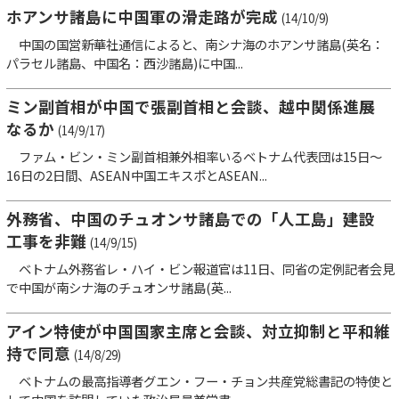
ホアンサ諸島に中国軍の滑走路が完成
(14/10/9)
中国の国営新華社通信によると、南シナ海のホアンサ諸島(英名：
パラセル諸島、中国名：西沙諸島)に中国...
ミン副首相が中国で張副首相と会談、越中関係進展
なるか
(14/9/17)
ファム・ビン・ミン副首相兼外相率いるベトナム代表団は15日～
16日の2日間、ASEAN中国エキスポとASEAN...
外務省、中国のチュオンサ諸島での「人工島」建設
工事を非難
(14/9/15)
ベトナム外務省レ・ハイ・ビン報道官は11日、同省の定例記者会見
で中国が南シナ海のチュオンサ諸島(英...
アイン特使が中国国家主席と会談、対立抑制と平和維
持で同意
(14/8/29)
ベトナムの最高指導者グエン・フー・チョン共産党総書記の特使と