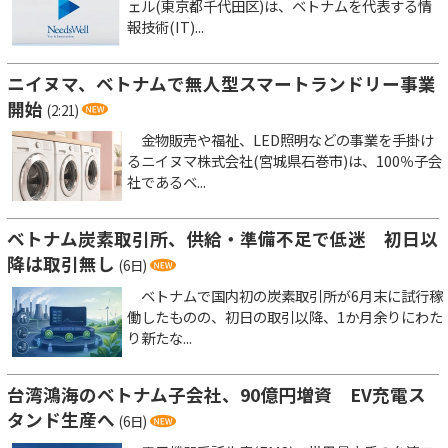
ェル(東京都千代田区)は、ベトナムを代表する情
報技術(IT)...
ニイヌマ、ベトナムで無人型スマートランドリー事業
開始
(2:21)
金物販売や福祉、LED照明などの事業を手掛け
るニイヌマ株式会社(宮城県石巻市)は、100％子会
社であるベ...
ベトナム炭素取引所、供給・準備不足で低迷 初日以
降は取引無し
(6日)
ベトナムで国内初の炭素取引所が6月末に試行稼
働したものの、初日の取引以降、1か月余りにわた
り新たな...
台湾鴻海のベトナム子会社、90億円増資 EV充電ス
タンド生産へ
(6日)