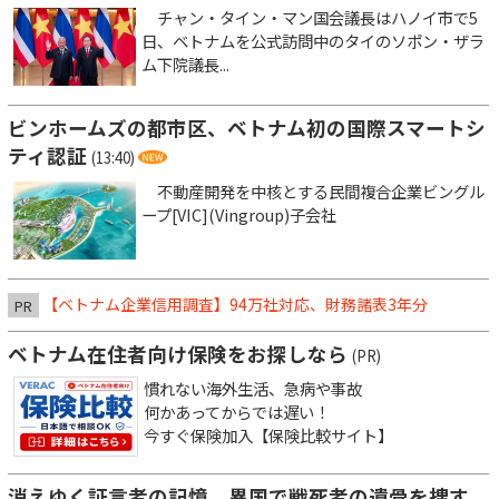
チャン・タイン・マン国会議長はハノイ市で5
日、ベトナムを公式訪問中のタイのソポン・ザラ
ム下院議長...
ビンホームズの都市区、ベトナム初の国際スマートシ
ティ認証
(13:40)
不動産開発を中核とする民間複合企業ビングル
ープ[VIC](Vingroup)子会社
【ベトナム企業信用調査】94万社対応、財務諸表3年分
PR
ベトナム在住者向け保険をお探しなら
(PR)
慣れない海外生活、急病や事故
何かあってからでは遅い！
今すぐ保険加入【保険比較サイト】
消えゆく証言者の記憶、異国で戦死者の遺骨を捜す