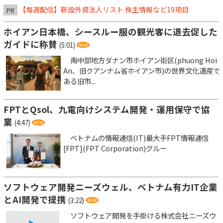
【毎週配信】新設外資法人リスト 株主情報など19項目
PR
ホイアン日本橋、シースルー服の観光客に退去促した
ガイドに称賛
(5:01)
南中部地方ダナン市ホイアン街区(phuong Hoi
An、旧クアンナム省ホイアン市)の世界文化遺産で
ある旧市...
FPTとQsol、九電向けシステム開発・運用保守で協
業
(4:47)
ベトナムの情報通信(IT)最大手FPT情報通信
[FPT](FPT Corporation)グルー
ソフトウェア開発ニーズウェル、ベトナム有力IT企業
とAI開発で提携
(3:22)
ソフトウェア開発を手掛ける株式会社ニーズウ