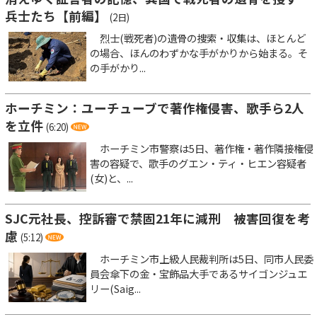
兵士たち【前編】
(2日)
烈士(戦死者)の遺骨の捜索・収集は、ほとんど
の場合、ほんのわずかな手がかりから始まる。そ
の手がかり...
ホーチミン：ユーチューブで著作権侵害、歌手ら2人
を立件
(6:20)
ホーチミン市警察は5日、著作権・著作隣接権侵
害の容疑で、歌手のグエン・ティ・ヒエン容疑者
(女)と、...
SJC元社長、控訴審で禁固21年に減刑 被害回復を考
慮
(5:12)
ホーチミン市上級人民裁判所は5日、同市人民委
員会傘下の金・宝飾品大手であるサイゴンジュエ
リー(Saig...