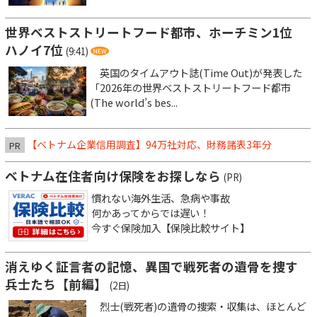
世界ベストストリートフード都市、ホーチミン1位
ハノイ7位
(9:41)
英国のタイムアウト誌(Time Out)が発表した
「2026年の世界ベストストリートフード都市
(The world’s bes...
【ベトナム企業信用調査】94万社対応、財務諸表3年分
PR
ベトナム在住者向け保険をお探しなら
(PR)
慣れない海外生活、急病や事故
何かあってからでは遅い！
今すぐ保険加入【保険比較サイト】
消えゆく証言者の記憶、異国で戦死者の遺骨を捜す
兵士たち【前編】
(2日)
烈士(戦死者)の遺骨の捜索・収集は、ほとんど