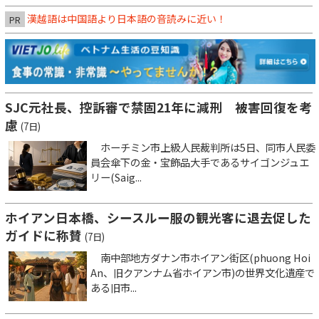
漢越語は中国語より日本語の音読みに近い！
PR
SJC元社長、控訴審で禁固21年に減刑 被害回復を考
慮
(7日)
ホーチミン市上級人民裁判所は5日、同市人民委
員会傘下の金・宝飾品大手であるサイゴンジュエ
リー(Saig...
ホイアン日本橋、シースルー服の観光客に退去促した
ガイドに称賛
(7日)
南中部地方ダナン市ホイアン街区(phuong Hoi
An、旧クアンナム省ホイアン市)の世界文化遺産で
ある旧市...