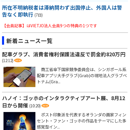
所在不明納税者は滞納問わず出国停止、外国人は警
告なく即執行
(7日)
【会員記事】はVIETJO法人会員9つの特典の1つです
新着ニュース一覧
配車グラブ、消費者権利保護法違反で罰金約820万円
(12:12)
商工省傘下国家競争委員会は、シンガポール系
配車アプリ大手グラブ(Grab)の現地法人グラブベ
トナム(Gra...
ハノイ：ゴッホのインタラクティブアート展、8月12
日から開催
(10:20)
ポスト印象派を代表するオランダの画家フィン
セント・ファン・ゴッホの作品をテーマにした多
感覚型イン...