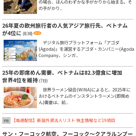
の場合、ほんのわずかな手がかりから始まる。そ
の手がかり...
26年夏の欧州旅行者の人気アジア旅行先、ベトナム
が4位に
(8:38)
デジタル旅行プラットフォーム「アゴダ
(Agoda)」を運営するアゴダ・カンパニー(Agoda
Company、シンガ...
25年の即席めん需要、ベトナムは82.3億食に増加
世界4位を維持
(7日)
世界ラーメン協会(WINA)によると、2025年に
おけるベトナムのインスタントラーメン(即席め
ん)需要は、前...
【毎週配信】新設外資法人リスト 株主情報など19項目
PR
サン・フーコック航空、フーコック～クアラルンプー