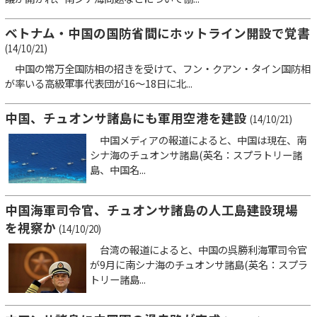
ベトナム・中国の国防省間にホットライン開設で覚書
(14/10/21)
中国の常万全国防相の招きを受けて、フン・クアン・タイン国防相
が率いる高級軍事代表団が16～18日に北...
中国、チュオンサ諸島にも軍用空港を建設
(14/10/21)
中国メディアの報道によると、中国は現在、南
シナ海のチュオンサ諸島(英名：スプラトリー諸
島、中国名...
中国海軍司令官、チュオンサ諸島の人工島建設現場
を視察か
(14/10/20)
台湾の報道によると、中国の呉勝利海軍司令官
が9月に南シナ海のチュオンサ諸島(英名：スプラ
トリー諸島...