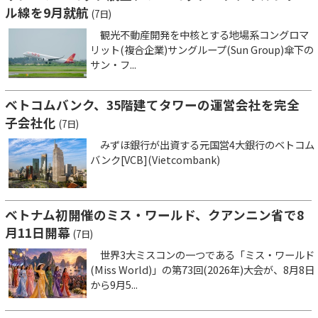
ル線を9月就航
(7日)
観光不動産開発を中核とする地場系コングロマ
リット(複合企業)サングループ(Sun Group)傘下の
サン・フ...
ベトコムバンク、35階建てタワーの運営会社を完全
子会社化
(7日)
みずほ銀行が出資する元国営4大銀行のベトコム
バンク[VCB](Vietcombank)
ベトナム初開催のミス・ワールド、クアンニン省で8
月11日開幕
(7日)
世界3大ミスコンの一つである「ミス・ワールド
(Miss World)」の第73回(2026年)大会が、8月8日
から9月5...