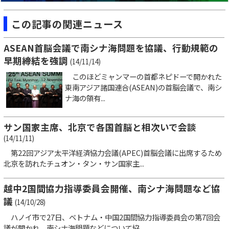
この記事の関連ニュース
ASEAN首脳会議で南シナ海問題を協議、行動規範の
早期締結を強調
(14/11/14)
このほどミャンマーの首都ネピドーで開かれた
東南アジア諸国連合(ASEAN)の首脳会議で、南シ
ナ海の領有...
サン国家主席、北京で各国首脳と相次いで会談
(14/11/11)
第22回アジア太平洋経済協力会議(APEC)首脳会議に出席するため
北京を訪れたチュオン・タン・サン国家主...
越中2国間協力指導委員会開催、南シナ海問題など協
議
(14/10/28)
ハノイ市で27日、ベトナム・中国2国間協力指導委員会の第7回会
議が開かれ、南シナ海問題などについて協...