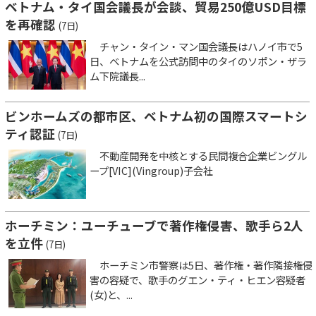
ベトナム・タイ国会議長が会談、貿易250億USD目標
を再確認
(7日)
チャン・タイン・マン国会議長はハノイ市で5
日、ベトナムを公式訪問中のタイのソポン・ザラ
ム下院議長...
ビンホームズの都市区、ベトナム初の国際スマートシ
ティ認証
(7日)
不動産開発を中核とする民間複合企業ビングル
ープ[VIC](Vingroup)子会社
ホーチミン：ユーチューブで著作権侵害、歌手ら2人
を立件
(7日)
ホーチミン市警察は5日、著作権・著作隣接権侵
害の容疑で、歌手のグエン・ティ・ヒエン容疑者
(女)と、...