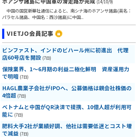
ホアンサ諸島に中国軍の滑走路が完成
(14/10/9)
中国の国営新華社通信によると、南シナ海のホアンサ諸島(英名：
パラセル諸島、中国名：西沙諸島)に中国...
VIETJO会員記事
ビンファスト、インドのビハール州に初進出 代理
店60号店を開設
(7日)
保険業界、1～6月期の利益二極化鮮明 資産運用力
で明暗
(7日)
HAGL農業子会社がIPOへ、公募価格は親会社株価の
4倍超
(7日)
ベトナムと中国がQR決済で提携、10億人超が利用可
能に
(7日)
肥料大手2社が業績好調、他社は需要低迷とコスト増
で減益
(7日)