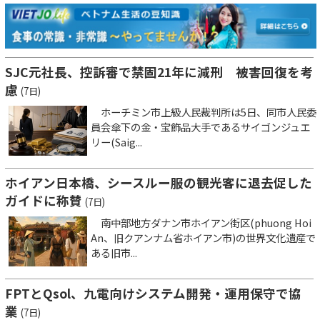
SJC元社長、控訴審で禁固21年に減刑 被害回復を考
慮
(7日)
ホーチミン市上級人民裁判所は5日、同市人民委
員会傘下の金・宝飾品大手であるサイゴンジュエ
リー(Saig...
ホイアン日本橋、シースルー服の観光客に退去促した
ガイドに称賛
(7日)
南中部地方ダナン市ホイアン街区(phuong Hoi
An、旧クアンナム省ホイアン市)の世界文化遺産で
ある旧市...
FPTとQsol、九電向けシステム開発・運用保守で協
業
(7日)