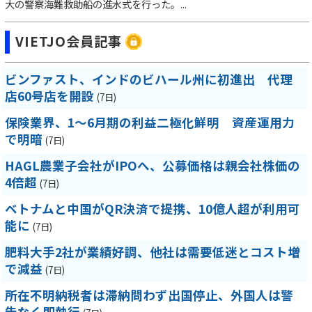
大の警察海難救助船の進水式を行った。...
VIETJO会員記事
ビンファスト、インドのビハール州に初進出 代理
店60号店を開設
(7日)
保険業界、1～6月期の利益二極化鮮明 資産運用力
で明暗
(7日)
HAGL農業子会社がIPOへ、公募価格は親会社株価の
4倍超
(7日)
ベトナムと中国がQR決済で提携、10億人超が利用可
能に
(7日)
肥料大手2社が業績好調、他社は需要低迷とコスト増
で減益
(7日)
所在不明納税者は滞納問わず出国停止、外国人は警
告なく即執行