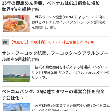
25年の即席めん需要、ベトナムは82.3億食に増加
世界4位を維持
(7日)
世界ラーメン協会(WINA)によると、2025年に
おけるベトナムのインスタントラーメン(即席め
ん)需要は、前...
【毎週配信】新設外資法人リスト 株主情報など19項目
PR
サン・フーコック航空、フーコック～クアラルンプー
ル線を9月就航
(7日)
観光不動産開発を中核とする地場系コングロマ
リット(複合企業)サングループ(Sun Group)傘下の
サン・フ...
ベトコムバンク、35階建てタワーの運営会社を完全
子会社化
(7日)
みずほ銀行が出資する元国営4大銀行のベトコム
バンク[VCB](Vietcombank)