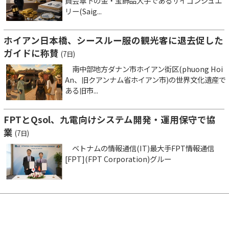
員会傘下の金・宝飾品大手であるサイゴンジュエ
リー(Saig...
ホイアン日本橋、シースルー服の観光客に退去促した
ガイドに称賛
(7日)
南中部地方ダナン市ホイアン街区(phuong Hoi
An、旧クアンナム省ホイアン市)の世界文化遺産で
ある旧市...
FPTとQsol、九電向けシステム開発・運用保守で協
業
(7日)
ベトナムの情報通信(IT)最大手FPT情報通信
[FPT](FPT Corporation)グルー