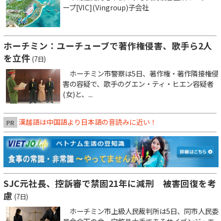
ープ[VIC](Vingroup)子会社
ホーチミン：ユーチューブで著作権侵害、歌手ら2人
を立件
(7日)
ホーチミン市警察は5日、著作権・著作隣接権侵
害の容疑で、歌手のグエン・ティ・ヒエン容疑者
(女)と、...
漢越語は中国語より日本語の音読みに近い！
PR
SJC元社長、控訴審で禁固21年に減刑 被害回復を考
慮
(7日)
ホーチミン市上級人民裁判所は5日、同市人民委