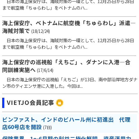
日本の海上保安庁は、海賊対策の一環として、12月25日から28日
まで航空機「ちゅらわし」をベトナムのハ...
海上保安庁、ベトナムに航空機「ちゅらわし」派遣―
海賊対策で
(18/12/24)
日本の海上保安庁は、海賊対策の一環として、12月25日から28日
まで航空機「ちゅらわし」をベトナムのハ...
海上保安庁の巡視船「えちご」、ダナンに入港―合
同訓練実施へ
(17/6/14)
日本の海上保安庁の巡視船「えちご」が13日、南中部沿岸地方ダナ
ン市のティエンサ港に入港した。今回は...
VIETJO会員記事
ビンファスト、インドのビハール州に初進出 代理
店60号店を開設
(7日)
保険業界、1～6月期の利益二極化鮮明 資産運用力