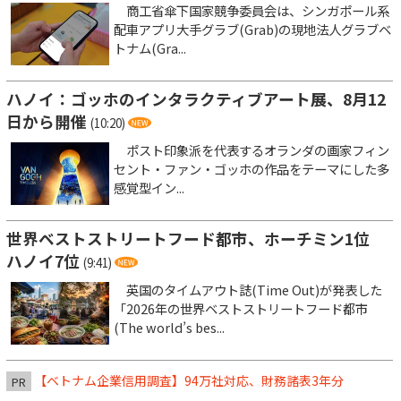
商工省傘下国家競争委員会は、シンガポール系
配車アプリ大手グラブ(Grab)の現地法人グラブベ
トナム(Gra...
ハノイ：ゴッホのインタラクティブアート展、8月12
日から開催
(10:20)
ポスト印象派を代表するオランダの画家フィン
セント・ファン・ゴッホの作品をテーマにした多
感覚型イン...
世界ベストストリートフード都市、ホーチミン1位
ハノイ7位
(9:41)
英国のタイムアウト誌(Time Out)が発表した
「2026年の世界ベストストリートフード都市
(The world’s bes...
【ベトナム企業信用調査】94万社対応、財務諸表3年分
PR