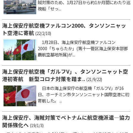
賊対策のため、1月27日から約1か月間にわたり巡
視船「せっ...
海上保安庁航空機ファルコン2000、タンソンニャッ
ト空港に寄航
(22/2/10)
1月28日、海上保安庁航空機ファルコン
2000「ちゅらたか」(第十一管区海上保安本部那
覇航空基地所属)が...
海上保安庁航空機「ガルフV」、タンソンニャット空
港初寄航 新型コロナ対策を踏ま..
(21/9/22)
日本の海上保安庁の航空機「ガルフV」が16
日、ホーチミン市タンソンニャット国際空港に初
寄航した。 ...
海上保安庁、海賊対策でベトナムに航空機派遣―協力
関係強化へ
(19/1/3)