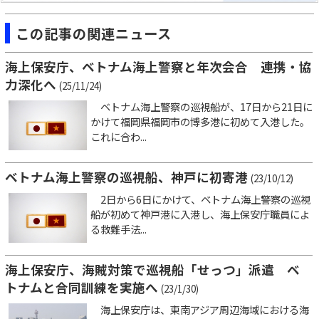
この記事の関連ニュース
海上保安庁、ベトナム海上警察と年次会合 連携・協
力深化へ
(25/11/24)
ベトナム海上警察の巡視船が、17日から21日に
かけて福岡県福岡市の博多港に初めて入港した。
これに合わ...
ベトナム海上警察の巡視船、神戸に初寄港
(23/10/12)
2日から6日にかけて、ベトナム海上警察の巡視
船が初めて神戸港に入港し、海上保安庁職員によ
る救難手法...
海上保安庁、海賊対策で巡視船「せっつ」派遣 ベ
トナムと合同訓練を実施へ
(23/1/30)
海上保安庁は、東南アジア周辺海域における海