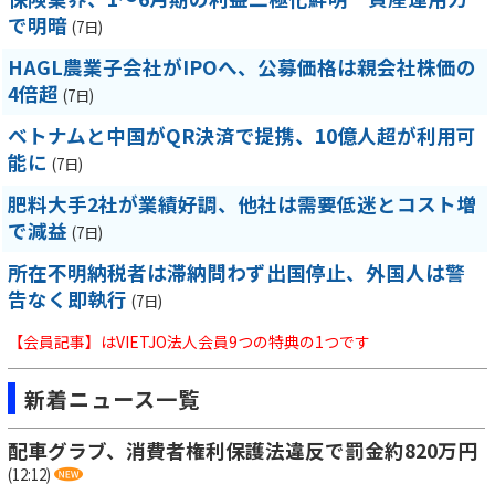
で明暗
(7日)
HAGL農業子会社がIPOへ、公募価格は親会社株価の
4倍超
(7日)
ベトナムと中国がQR決済で提携、10億人超が利用可
能に
(7日)
肥料大手2社が業績好調、他社は需要低迷とコスト増
で減益
(7日)
所在不明納税者は滞納問わず出国停止、外国人は警
告なく即執行
(7日)
【会員記事】はVIETJO法人会員9つの特典の1つです
新着ニュース一覧
配車グラブ、消費者権利保護法違反で罰金約820万円
(12:12)