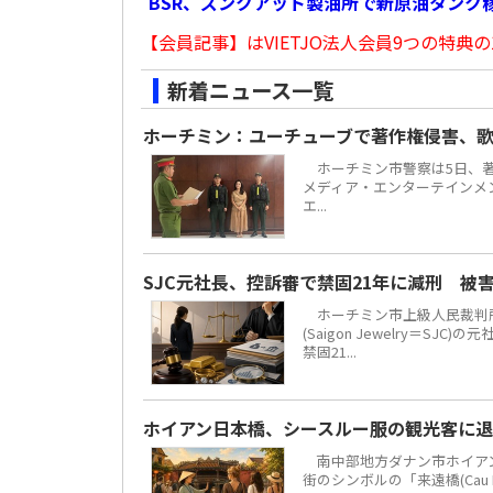
BSR、ズンクアット製油所で新原油タンク稼
【会員記事】はVIETJO法人会員9つの特典の
新着ニュース一覧
ホーチミン：ユーチューブで著作権侵害、歌
ホーチミン市警察は5日、著
メディア・エンターテインメント
エ...
SJC元社長、控訴審で禁固21年に減刑 被
ホーチミン市上級人民裁判所
(Saigon Jewelry＝S
禁固21...
ホイアン日本橋、シースルー服の観光客に
南中部地方ダナン市ホイアン街区
街のシンボルの「来遠橋(Cau