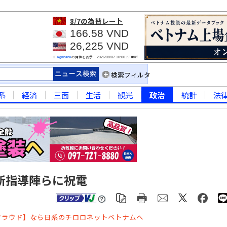
8/7
の為替レート
166.58 VND
26,225 VND
※
の仲値を表示
JST更新
Agribank
2026/08/07 10:00
検索フィルタ
系
経済
三面
生活
観光
政治
統計
法
新指導陣らに祝電
クラウド】なら日系のチロロネットベトナムへ