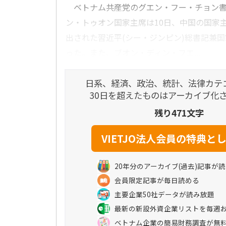
ベトナム共産党のグエン・フー・チョン書
ン・トゥオン国家主席は10日、中国の国家
出された習近平(シー・ジンピン)総書記兼
った。また、ブオン・ディン・フエ...
日系、経済、政治、統計、法律カテ
30日を超えたものはアーカイブ化
残り471文字
20年分のアーカイブ(過去)記事が
会員限定記事が毎日読める
主要企業50社データが読み放題
最新の新設外資企業リストを毎週
ベトナム企業の簡易財務調査が無