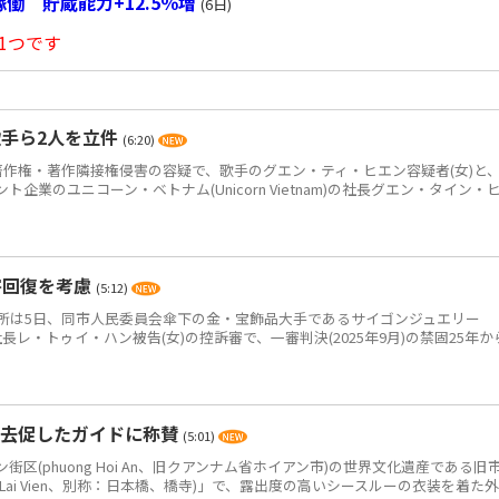
働 貯蔵能力+12.5％増
(6日)
1つです
手ら2人を立件
(6:20)
作権・著作隣接権侵害の容疑で、歌手のグエン・ティ・ヒエン容疑者(女)と
企業のユニコーン・ベトナム(Unicorn Vietnam)の社長グエン・タイン・
害回復を考慮
(5:12)
は5日、同市人民委員会傘下の金・宝飾品大手であるサイゴンジュエリー
JC)の元社長レ・トゥイ・ハン被告(女)の控訴審で、一審判決(2025年9月)の禁固25年か
退去促したガイドに称賛
(5:01)
(phuong Hoi An、旧クアンナム省ホイアン市)の世界文化遺産である旧
 Lai Vien、別称：日本橋、橋寺)」で、露出度の高いシースルーの衣装を着た外