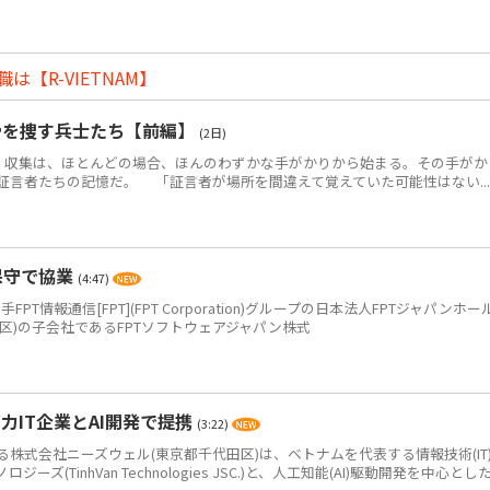
【R-VIETNAM】
骨を捜す兵士たち【前編】
(2日)
・収集は、ほとんどの場合、ほんのわずかな手がかりから始まる。その手がか
証言者たちの記憶だ。 「証言者が場所を間違えて覚えていた可能性はない...
保守で協業
(4:47)
PT情報通信[FPT](FPT Corporation)グループの日本法人FPTジャパンホー
区)の子会社であるFPTソフトウェアジャパン株式
IT企業とAI開発で提携
(3:22)
式会社ニーズウェル(東京都千代田区)は、ベトナムを代表する情報技術(IT
(TinhVan Technologies JSC.)と、人工知能(AI)駆動開発を中心とした.