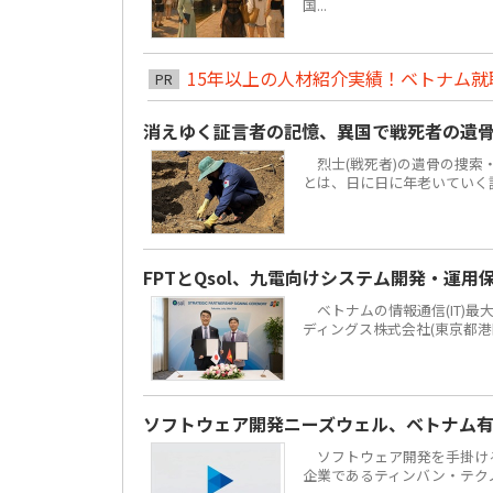
国...
15年以上の人材紹介実績！ベトナム就職は
PR
消えゆく証言者の記憶、異国で戦死者の遺
烈士(戦死者)の遺骨の捜索
とは、日に日に年老いていく
FPTとQsol、九電向けシステム開発・運用
ベトナムの情報通信(IT)最大手F
ディングス株式会社(東京都港
ソフトウェア開発ニーズウェル、ベトナム有力
ソフトウェア開発を手掛ける株
企業であるティンバン・テクノロジーズ