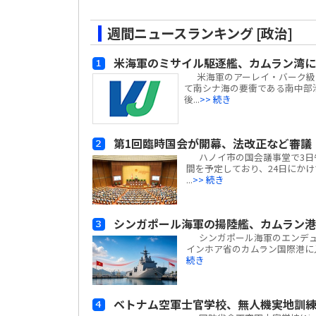
週間ニュースランキング [政治]
米海軍のミサイル駆逐艦、カムラン湾に
米海軍のアーレイ・バーク級ミサイ
て南シナ海の要衝である南中部
後...
>> 続き
第1回臨時国会が開幕、法改正など審議
ハノイ市の国会議事堂で3日午前
間を予定しており、24日にかけて
...
>> 続き
シンガポール海軍の揚陸艦、カムラン
シンガポール海軍のエンデュアラン
インホア省のカムラン国際港に
続き
ベトナム空軍士官学校、無人機実地訓