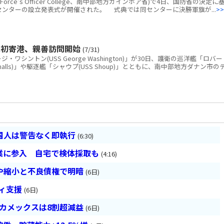
rce’s Officer College、南中部地方カインホア省)で4日、国防省の決定に
練センターの設立発表式が開催された。 式典では同センターに決勝軍旗が...
>>
に初寄港、親善訪問開始
(7/31)
シントン(USS George Washington)」が30日、護衛の巡洋艦「ロバー
 Smalls)」や駆逐艦「シャウプ(USS Shoup)」とともに、南中部地方ダナン市の
国人は警告なく即執行
(6:30)
業に参入 自宅で検体採取も
(4:16)
や縮小と不良債権で明暗
(6日)
ティ支援
(6日)
ベカメックスは8割超減益
(6日)