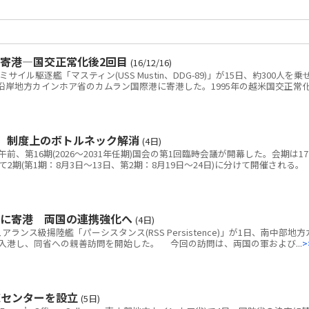
寄港―国交正常化後2回目
(16/12/16)
ル駆逐艦「マスティン(USS Mustin、DDG-89)」が15日、約300人を乗
沿岸地方カインホア省のカムラン国際港に寄港した。1995年の越米国交正常
 制度上のボトルネック解消
(4日)
、第16期(2026～2031年任期)国会の第1回臨時会議が開幕した。会期は1
2期(第1期：8月3日～13日、第2期：8月19日～24日)に分けて開催される。
港に寄港 両国の連携強化へ
(4日)
ス級揚陸艦「パーシスタンス(RSS Persistence)」が1日、南中部地方
入港し、同省への親善訪問を開始した。 今回の訪問は、両国の軍および...
>
練センターを設立
(5日)