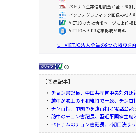
ベトナム企業信用調査が全10％割
インフォグラフィック画像の社内
VIETJOの会社情報ページに上位掲
VIETJOへのPR記事掲載が無料
VIETJO法人会員の9つの特典
\\
【関連記事】
・
チョン書記長、中国共産党中央対外連
・
越中が海上の平和維持で一致、チン首
・
チン首相、中国の李強首相と電話会談
・
訪中のチョン書記長、習近平国家主席
・
ベトナムのチョン書記長、3期目決ま