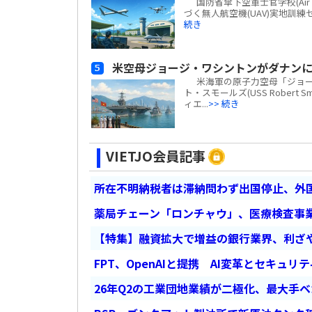
国防省傘下空軍士官学校(Air Fo
づく無人航空機(UAV)実地訓
続き
米空母ジョージ・ワシントンがダナン
米海軍の原子力空母「ジョージ・ワ
ト・スモールズ(USS Robert
ィエ...
>> 続き
VIETJO会員記事
所在不明納税者は滞納問わず出国停止、外
薬局チェーン「ロンチャウ」、医療検査事
【特集】融資拡大で増益の銀行業界、利ざ
FPT、OpenAIと提携 AI変革とセキュリ
26年Q2の工業団地業績が二極化、最大手