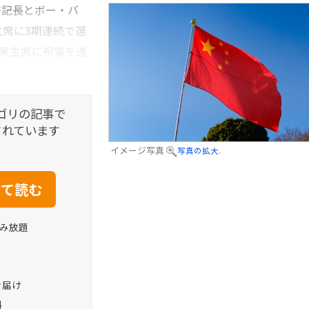
記長とボー・バ
主席に3期連続で選
国家主席に祝電を送
ゴリの記事で
されています
イメージ写真
写真の拡大.
読み放題
お届け
料