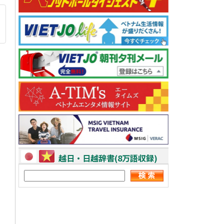
越日・日越辞書(8万語収録)