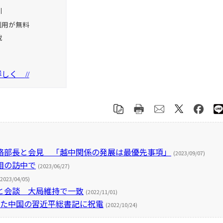
引
利用が無料
載
を詳しく
//
絡部長と会見 「越中関係の発展は最優先事項」
(2023/09/07)
相の訪中で
(2023/06/27)
(2023/04/05)
と会談 大局維持で一致
(2022/11/01)
った中国の習近平総書記に祝電
(2022/10/24)