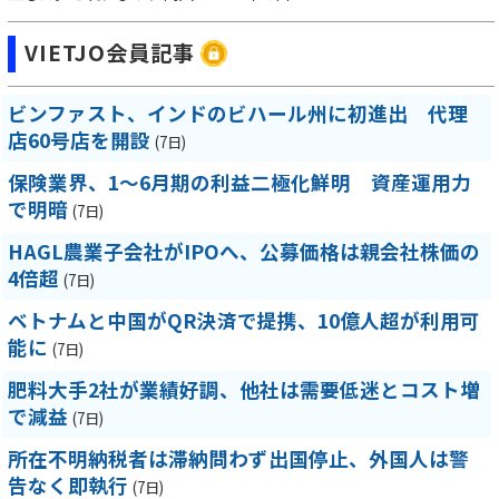
VIETJO会員記事
ビンファスト、インドのビハール州に初進出 代理
店60号店を開設
(7日)
保険業界、1～6月期の利益二極化鮮明 資産運用力
で明暗
(7日)
HAGL農業子会社がIPOへ、公募価格は親会社株価の
4倍超
(7日)
ベトナムと中国がQR決済で提携、10億人超が利用可
能に
(7日)
肥料大手2社が業績好調、他社は需要低迷とコスト増
で減益
(7日)
所在不明納税者は滞納問わず出国停止、外国人は警
告なく即執行
(7日)