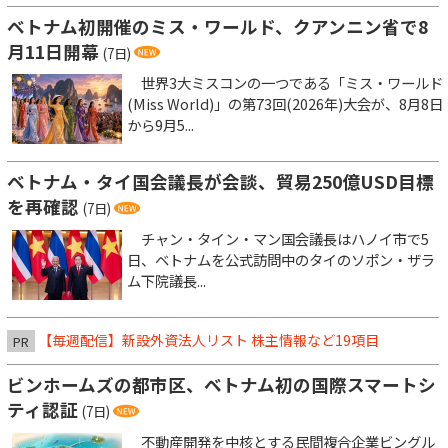
ベトナム初開催のミス・ワールド、クアンニン省で8
月11日開幕
(7日)
世界3大ミスコンの一つである「ミス・ワールド
(Miss World)」の第73回(2026年)大会が、8月8日
から9月5...
ベトナム・タイ国会議長が会談、貿易250億USD目標
を再確認
(7日)
チャン・タイン・マン国会議長はハノイ市で5
日、ベトナムを公式訪問中のタイのソポン・ザラ
ム下院議長...
【毎週配信】新設外資法人リスト 株主情報など19項目
PR
ビンホームズの都市区、ベトナム初の国際スマートシ
ティ認証
(7日)
不動産開発を中核とする民間複合企業ビングル