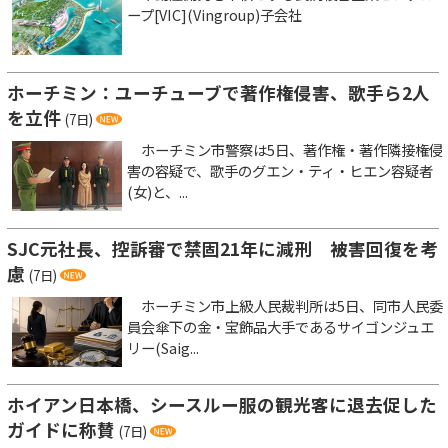
ープ[VIC](Vingroup)子会社
ホーチミン：ユーチューブで著作権侵害、歌手ら2人
を立件
(7日)
ホーチミン市警察は5日、著作権・著作隣接権侵
害の容疑で、歌手のグエン・ティ・ヒエン容疑者
(女)と、...
SJC元社長、控訴審で禁固21年に減刑 被害回復を考
慮
(7日)
ホーチミン市上級人民裁判所は5日、同市人民委
員会傘下の金・宝飾品大手であるサイゴンジュエ
リー(Saig...
ホイアン日本橋、シースルー服の観光客に退去促した
ガイドに称賛
(7日)