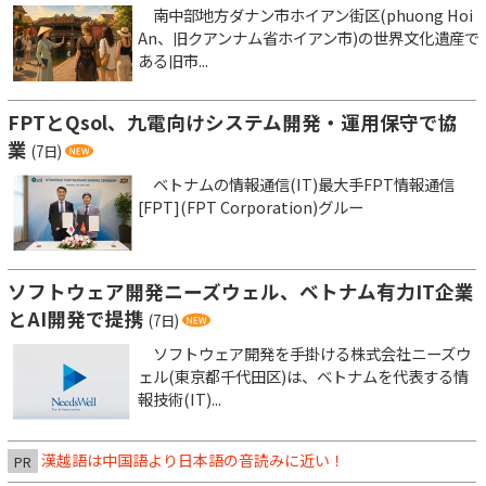
南中部地方ダナン市ホイアン街区(phuong Hoi
An、旧クアンナム省ホイアン市)の世界文化遺産で
ある旧市...
FPTとQsol、九電向けシステム開発・運用保守で協
業
(7日)
ベトナムの情報通信(IT)最大手FPT情報通信
[FPT](FPT Corporation)グルー
ソフトウェア開発ニーズウェル、ベトナム有力IT企業
とAI開発で提携
(7日)
ソフトウェア開発を手掛ける株式会社ニーズウ
ェル(東京都千代田区)は、ベトナムを代表する情
報技術(IT)...
漢越語は中国語より日本語の音読みに近い！
PR