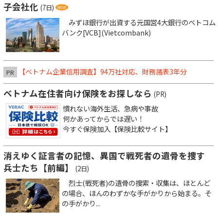
子会社化
(7日)
みずほ銀行が出資する元国営4大銀行のベトコム
バンク[VCB](Vietcombank)
【ベトナム企業信用調査】94万社対応、財務諸表3年分
PR
ベトナム在住者向け保険をお探しなら
(PR)
慣れない海外生活、急病や事故
何かあってからでは遅い！
今すぐ保険加入【保険比較サイト】
消えゆく証言者の記憶、異国で戦死者の遺骨を捜す
兵士たち【前編】
(2日)
烈士(戦死者)の遺骨の捜索・収集は、ほとんど
の場合、ほんのわずかな手がかりから始まる。そ
の手がかり...