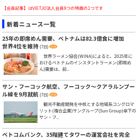
【会員記事】はVIETJO法人会員9つの特典の1つです
新着ニュース一覧
25年の即席めん需要、ベトナムは82.3億食に増加
世界4位を維持
(7日)
世界ラーメン協会(WINA)によると、2025年に
おけるベトナムのインスタントラーメン(即席め
ん)需要は、前...
サン・フーコック航空、フーコック～クアラルンプー
ル線を9月就航
(7日)
観光不動産開発を中核とする地場系コングロマ
リット(複合企業)サングループ(Sun Group)傘下の
サン・フ...
ベトコムバンク、35階建てタワーの運営会社を完全