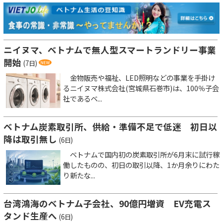
ニイヌマ、ベトナムで無人型スマートランドリー事業
開始
(7日)
金物販売や福祉、LED照明などの事業を手掛け
るニイヌマ株式会社(宮城県石巻市)は、100％子会
社であるベ...
ベトナム炭素取引所、供給・準備不足で低迷 初日以
降は取引無し
(6日)
ベトナムで国内初の炭素取引所が6月末に試行稼
働したものの、初日の取引以降、1か月余りにわた
り新たな...
台湾鴻海のベトナム子会社、90億円増資 EV充電ス
タンド生産へ
(6日)