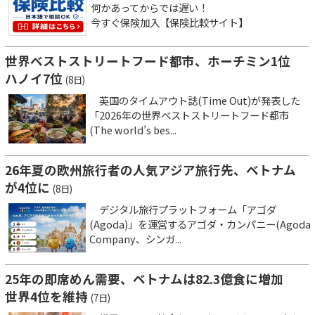
何かあってからでは遅い！
今すぐ保険加入【保険比較サイト】
世界ベストストリートフード都市、ホーチミン1位
ハノイ7位
(8日)
英国のタイムアウト誌(Time Out)が発表した
「2026年の世界ベストストリートフード都市
(The world’s bes...
26年夏の欧州旅行者の人気アジア旅行先、ベトナム
が4位に
(8日)
デジタル旅行プラットフォーム「アゴダ
(Agoda)」を運営するアゴダ・カンパニー(Agoda
Company、シンガ...
25年の即席めん需要、ベトナムは82.3億食に増加
世界4位を維持
(7日)