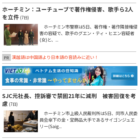
ホーチミン：ユーチューブで著作権侵害、歌手ら2人
を立件
(7日)
ホーチミン市警察は5日、著作権・著作隣接権侵
害の容疑で、歌手のグエン・ティ・ヒエン容疑者
(女)と、...
漢越語は中国語より日本語の音読みに近い！
PR
SJC元社長、控訴審で禁固21年に減刑 被害回復を考
慮
(7日)
ホーチミン市上級人民裁判所は5日、同市人民委
員会傘下の金・宝飾品大手であるサイゴンジュエ
リー(Saig...