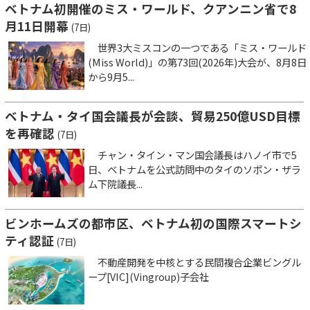
ベトナム初開催のミス・ワールド、クアンニン省で8
月11日開幕
(7日)
世界3大ミスコンの一つである「ミス・ワールド
(Miss World)」の第73回(2026年)大会が、8月8日
から9月5...
ベトナム・タイ国会議長が会談、貿易250億USD目標
を再確認
(7日)
チャン・タイン・マン国会議長はハノイ市で5
日、ベトナムを公式訪問中のタイのソポン・ザラ
ム下院議長...
ビンホームズの都市区、ベトナム初の国際スマートシ
ティ認証
(7日)
不動産開発を中核とする民間複合企業ビングル
ープ[VIC](Vingroup)子会社