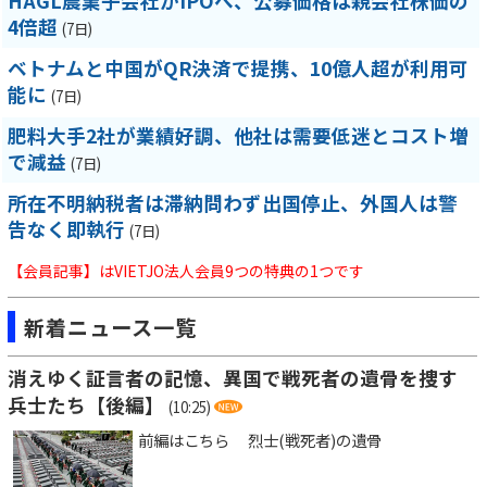
HAGL農業子会社がIPOへ、公募価格は親会社株価の
4倍超
(7日)
ベトナムと中国がQR決済で提携、10億人超が利用可
能に
(7日)
肥料大手2社が業績好調、他社は需要低迷とコスト増
で減益
(7日)
所在不明納税者は滞納問わず出国停止、外国人は警
告なく即執行
(7日)
【会員記事】はVIETJO法人会員9つの特典の1つです
新着ニュース一覧
消えゆく証言者の記憶、異国で戦死者の遺骨を捜す
兵士たち【後編】
(10:25)
前編はこちら 烈士(戦死者)の遺骨