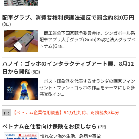
配車グラブ、消費者権利保護法違反で罰金約820万円
(8日)
商工省傘下国家競争委員会は、シンガポール系
配車アプリ大手グラブ(Grab)の現地法人グラブベ
トナム(Gra...
ハノイ：ゴッホのインタラクティブアート展、8月12
日から開催
(8日)
ポスト印象派を代表するオランダの画家フィン
セント・ファン・ゴッホの作品をテーマにした多
感覚型イン...
【ベトナム企業信用調査】94万社対応、財務諸表3年分
PR
ベトナム在住者向け保険をお探しなら
(PR)
慣れない海外生活、急病や事故