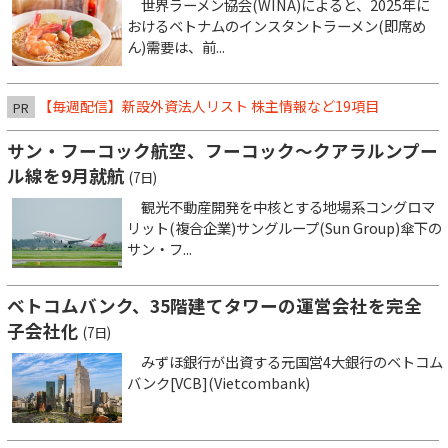
世界ラーメン協会(WINA)によると、2025年に
おけるベトナムのインスタントラーメン(即席め
ん)需要は、前...
【毎週配信】新設外資法人リスト 株主情報など19項目
PR
サン・フーコック航空、フーコック～クアラルンプー
ル線を9月就航
(7日)
観光不動産開発を中核とする地場系コングロマ
リット(複合企業)サングループ(Sun Group)傘下の
サン・フ...
ベトコムバンク、35階建てタワーの運営会社を完全
子会社化
(7日)
みずほ銀行が出資する元国営4大銀行のベトコム
バンク[VCB](Vietcombank)