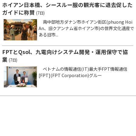
ホイアン日本橋、シースルー服の観光客に退去促した
ガイドに称賛
(7日)
南中部地方ダナン市ホイアン街区(phuong Hoi
An、旧クアンナム省ホイアン市)の世界文化遺産で
ある旧市...
FPTとQsol、九電向けシステム開発・運用保守で協
業
(7日)
ベトナムの情報通信(IT)最大手FPT情報通信
[FPT](FPT Corporation)グルー