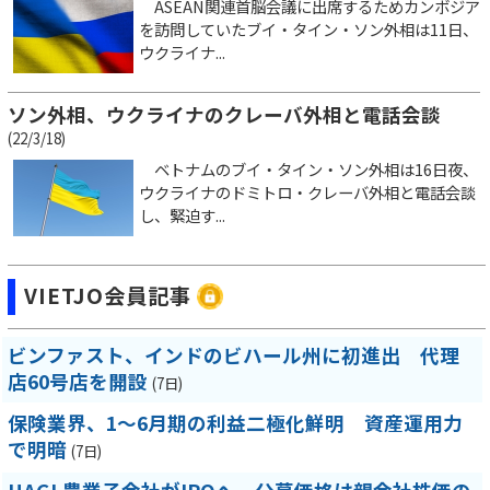
ASEAN関連首脳会議に出席するためカンボジア
を訪問していたブイ・タイン・ソン外相は11日、
ウクライナ...
ソン外相、ウクライナのクレーバ外相と電話会談
(22/3/18)
ベトナムのブイ・タイン・ソン外相は16日夜、
ウクライナのドミトロ・クレーバ外相と電話会談
し、緊迫す...
VIETJO会員記事
ビンファスト、インドのビハール州に初進出 代理
店60号店を開設
(7日)
保険業界、1～6月期の利益二極化鮮明 資産運用力
で明暗
(7日)