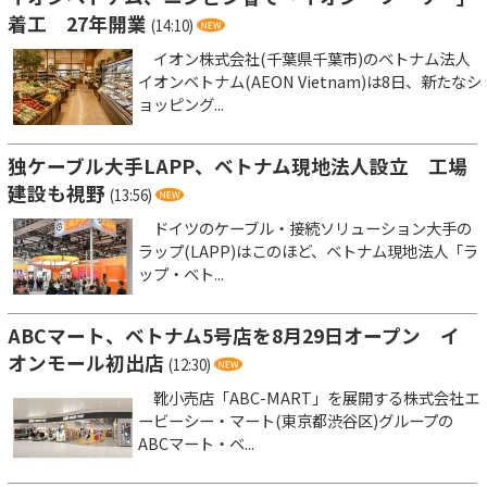
着工 27年開業
(14:10)
イオン株式会社(千葉県千葉市)のベトナム法人
イオンベトナム(AEON Vietnam)は8日、新たなシ
ョッピング...
独ケーブル大手LAPP、ベトナム現地法人設立 工場
建設も視野
(13:56)
ドイツのケーブル・接続ソリューション大手の
ラップ(LAPP)はこのほど、ベトナム現地法人「ラ
ップ・ベト...
ABCマート、ベトナム5号店を8月29日オープン イ
オンモール初出店
(12:30)
靴小売店「ABC-MART」を展開する株式会社エ
ービーシー・マート(東京都渋谷区)グループの
ABCマート・ベ...