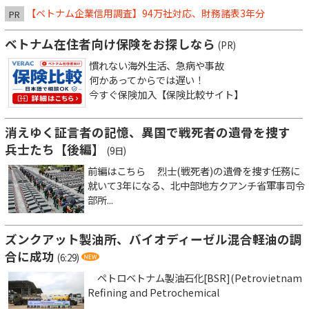
【ベトナム企業信用調査】94万社対応、財務諸表3年分
PR
ベトナム在住者向け保険をお探しなら
(PR)
慣れない海外生活、急病や事故
何かあってからでは遅い！
今すぐ保険加入【保険比較サイト】
消えゆく証言者の記憶、異国で戦死者の遺骨を捜す
兵士たち【後編】
(9日)
前編はこちら 烈士(戦死者)の遺骨を捜す任務に
就いて3年になる、北中部地方クアンチ省軍事司令
部所...
ズンクアット製油所、バイオディーゼル混合軽油の調
合に成功
(6:29)
ペトロベトナム製油石化[BSR](Petrovietnam
Refining and Petrochemical