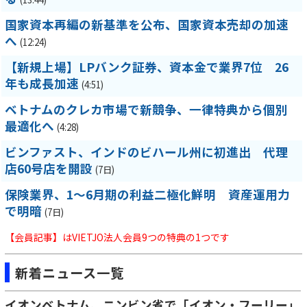
国家資本再編の新基準を公布、国家資本売却の加速
へ
(12:24)
【新規上場】LPバンク証券、資本金で業界7位 26
年も成長加速
(4:51)
ベトナムのクレカ市場で新競争、一律特典から個別
最適化へ
(4:28)
ビンファスト、インドのビハール州に初進出 代理
店60号店を開設
(7日)
保険業界、1～6月期の利益二極化鮮明 資産運用力
で明暗
(7日)
【会員記事】はVIETJO法人会員9つの特典の1つです
新着ニュース一覧
イオンベトナム、ニンビン省で「イオン・フーリー」