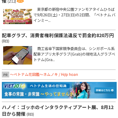
催
(2:12)
東京都の新宿中央公園ファンモアタイムひろば
で9月26日(土)・27日(日)の2日間、「ベトナム バ
インミー...
配車グラブ、消費者権利保護法違反で罰金約820万円
(8日)
商工省傘下国家競争委員会は、シンガポール系
配車アプリ大手グラブ(Grab)の現地法人グラブベ
トナム(Gra...
～ベトナム花図鑑～ネムノキ / Hợp hoan
PR
ハノイ：ゴッホのインタラクティブアート展、8月12
日から開催
(8日)