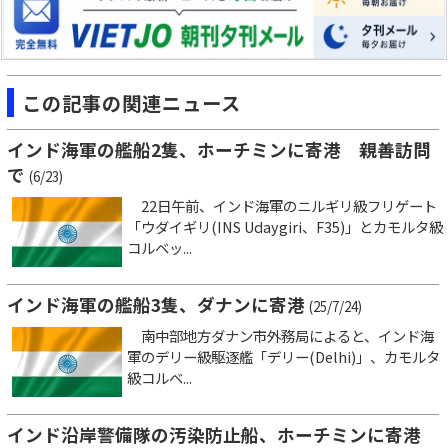
この記事の関連ニュース
インド海軍の艦船2隻、ホーチミンに寄港 親善訪問
で
(6/23)
22日午前、インド海軍のニルギリ級フリゲート
「ウダイギリ(INS Udaygiri、F35)」とカモルタ級
コルベッ...
インド海軍の艦船3隻、ダナンに寄港
(25/7/24)
南中部地方ダナン市外務局によると、インド海
軍のデリー級駆逐艦「デリー(Delhi)」、カモルタ
級コルベ...
インド沿岸警備隊の汚染防止船、ホーチミンに寄港