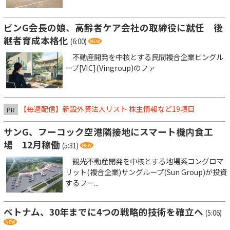
ビンG会長の娘、高齢者ケア会社の取締役に就任 後
継者育成本格化
(6:00)
不動産開発を中核とする民間複合企業ビングル
ープ[VIC](Vingroup)のファ
【毎週配信】新設外資法人リスト 株主情報など19項目
PR
サンG、フーコック空港隣接地にスマート機内食工
場 12月稼働
(5:31)
観光不動産開発を中核とする地場系コングロマ
リット(複合企業)サングループ(Sun Group)が投資
するフー...
ベトナム、30年までに4つの戦略的技術を確立へ
(5:06)