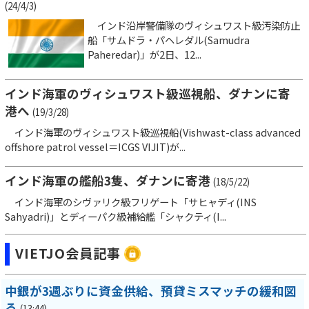
(24/4/3)
インド沿岸警備隊のヴィシュワスト級汚染防止
船「サムドラ・パヘレダル(Samudra
Paheredar)」が2日、12...
インド海軍のヴィシュワスト級巡視船、ダナンに寄
港へ
(19/3/28)
インド海軍のヴィシュワスト級巡視船(Vishwast-class advanced
offshore patrol vessel＝ICGS VIJIT)が...
インド海軍の艦船3隻、ダナンに寄港
(18/5/22)
インド海軍のシヴァリク級フリゲート「サヒャディ(INS
Sahyadri)」とディーパク級補給艦「シャクティ(I...
VIETJO会員記事
中銀が3週ぶりに資金供給、預貸ミスマッチの緩和図
る
(13:44)