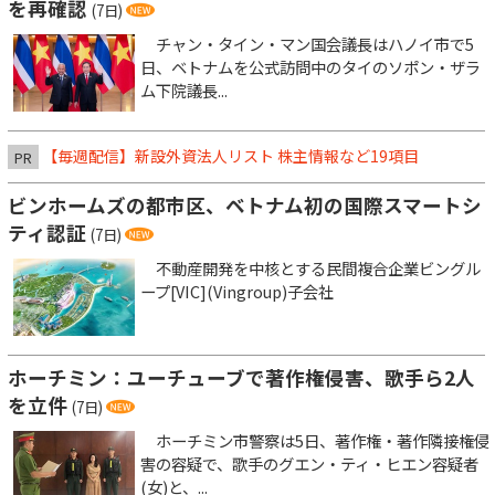
を再確認
(7日)
チャン・タイン・マン国会議長はハノイ市で5
日、ベトナムを公式訪問中のタイのソポン・ザラ
ム下院議長...
【毎週配信】新設外資法人リスト 株主情報など19項目
PR
ビンホームズの都市区、ベトナム初の国際スマートシ
ティ認証
(7日)
不動産開発を中核とする民間複合企業ビングル
ープ[VIC](Vingroup)子会社
ホーチミン：ユーチューブで著作権侵害、歌手ら2人
を立件
(7日)
ホーチミン市警察は5日、著作権・著作隣接権侵
害の容疑で、歌手のグエン・ティ・ヒエン容疑者
(女)と、...