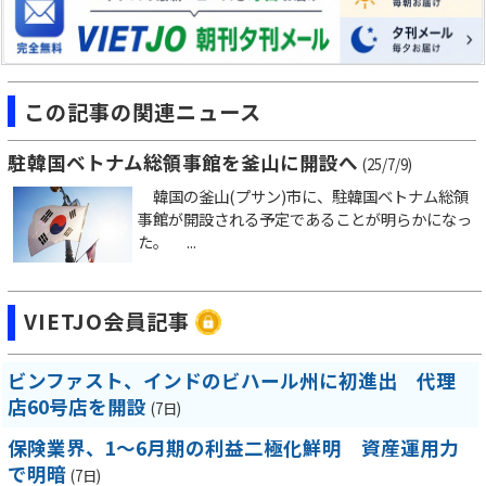
この記事の関連ニュース
駐韓国ベトナム総領事館を釜山に開設へ
(25/7/9)
韓国の釜山(プサン)市に、駐韓国ベトナム総領
事館が開設される予定であることが明らかになっ
た。 ...
VIETJO会員記事
ビンファスト、インドのビハール州に初進出 代理
店60号店を開設
(7日)
保険業界、1～6月期の利益二極化鮮明 資産運用力
で明暗
(7日)