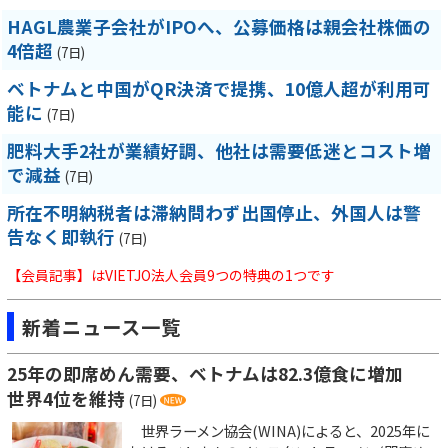
HAGL農業子会社がIPOへ、公募価格は親会社株価の
4倍超
(7日)
ベトナムと中国がQR決済で提携、10億人超が利用可
能に
(7日)
肥料大手2社が業績好調、他社は需要低迷とコスト増
で減益
(7日)
所在不明納税者は滞納問わず出国停止、外国人は警
告なく即執行
(7日)
【会員記事】はVIETJO法人会員9つの特典の1つです
新着ニュース一覧
25年の即席めん需要、ベトナムは82.3億食に増加
世界4位を維持
(7日)
世界ラーメン協会(WINA)によると、2025年に