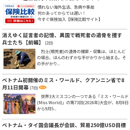
慣れない海外生活、急病や事故
何かあってからでは遅い！
今すぐ保険加入【保険比較サイト】
消えゆく証言者の記憶、異国で戦死者の遺骨を捜す
兵士たち【前編】
(2日)
烈士(戦死者)の遺骨の捜索・収集は、ほとんど
の場合、ほんのわずかな手がかりから始まる。そ
の手がかり...
ベトナム初開催のミス・ワールド、クアンニン省で8
月11日開幕
(7日)
世界3大ミスコンの一つである「ミス・ワールド
(Miss World)」の第73回(2026年)大会が、8月8日
から9月5...
ベトナム・タイ国会議長が会談、貿易250億USD目標