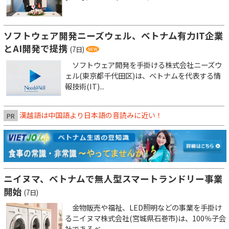
ソフトウェア開発ニーズウェル、ベトナム有力IT企業
とAI開発で提携
(7日)
ソフトウェア開発を手掛ける株式会社ニーズウ
ェル(東京都千代田区)は、ベトナムを代表する情
報技術(IT)...
漢越語は中国語より日本語の音読みに近い！
PR
ニイヌマ、ベトナムで無人型スマートランドリー事業
開始
(7日)
金物販売や福祉、LED照明などの事業を手掛け
るニイヌマ株式会社(宮城県石巻市)は、100％子会
社であるベ...