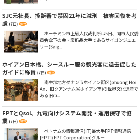
SJC元社長、控訴審で禁固21年に減刑 被害回復を考
慮
(7日)
ホーチミン市上級人民裁判所は5日、同市人民委
員会傘下の金・宝飾品大手であるサイゴンジュエ
リー(Saig...
ホイアン日本橋、シースルー服の観光客に退去促した
ガイドに称賛
(7日)
南中部地方ダナン市ホイアン街区(phuong Hoi
An、旧クアンナム省ホイアン市)の世界文化遺産で
ある旧市...
FPTとQsol、九電向けシステム開発・運用保守で協
業
(7日)
ベトナムの情報通信(IT)最大手FPT情報通信
[FPT](FPT Corporation)グルー