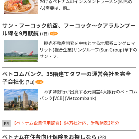
おけるベトナムのインスタントラーメン(即席め
ん)需要は、前...
サン・フーコック航空、フーコック～クアラルンプー
ル線を9月就航
(7日)
観光不動産開発を中核とする地場系コングロマ
リット(複合企業)サングループ(Sun Group)傘下の
サン・フ...
ベトコムバンク、35階建てタワーの運営会社を完全
子会社化
(7日)
みずほ銀行が出資する元国営4大銀行のベトコム
バンク[VCB](Vietcombank)
【ベトナム企業信用調査】94万社対応、財務諸表3年分
PR
ベトナム在住者向け保険をお探しなら
(PR)