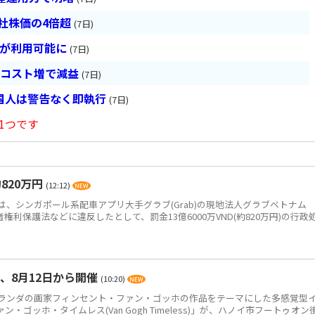
会社株価の4倍超
(7日)
超が利用可能に
(7日)
とコスト増で減益
(7日)
国人は警告なく即執行
(7日)
1つです
820万円
(12:12)
、シンガポール系配車アプリ大手グラブ(Grab)の現地法人グラブベトナム
、消費者権利保護法などに違反したとして、罰金13億6000万VND(約820万円)の行政
、8月12日から開催
(10:20)
ンダの画家フィンセント・ファン・ゴッホの作品をテーマにした多感覚型
ゴッホ・タイムレス(Van Gogh Timeless)」が、ハノイ市フートゥオン