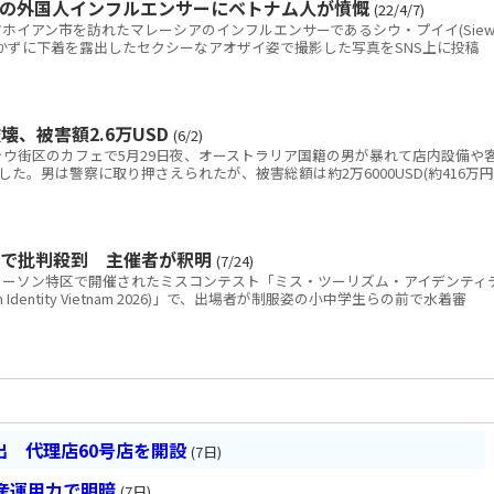
出の外国人インフルエンサーにベトナム人が憤慨
(22/4/7)
イアン市を訪れたマレーシアのインフルエンサーであるシウ・プイイ(Sie
ンを履かずに下着を露出したセクシーなアオザイ姿で撮影した写真をSNS上に投稿
、被害額2.6万USD
(6/2)
ウ街区のカフェで5月29日夜、オーストラリア国籍の男が暴れて店内設備や
た。男は警察に取り押さえられたが、被害総額は約2万6000USD(約416万円
Sで批判殺到 主催者が釈明
(7/24)
ーソン特区で開催されたミスコンテスト「ミス・ツーリズム・アイデンティ
ism Identity Vietnam 2026)」で、出場者が制服姿の小中学生らの前で水着審
 代理店60号店を開設
(7日)
産運用力で明暗
(7日)