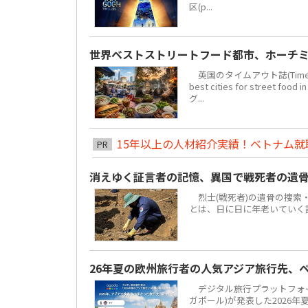
区(p...
世界ベストストリートフード都市、ホーチミ
英国のタイムアウト誌(Time 
best cities for str
グ...
15年以上の人材紹介実績！ベトナム就職は
PR
消えゆく証言者の記憶、異国で戦死者の遺
烈士(戦死者)の遺骨の捜索
とは、日に日に年老いていく
26年夏の欧州旅行者の人気アジア旅行先、
デジタル旅行プラットフォーム「
ガポール)が発表した2026