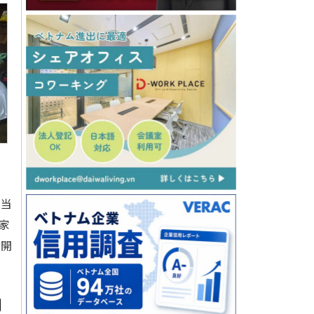
が当
家
を開