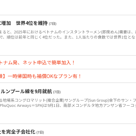
食に増加 世界4位を維持
(7日)
によると、2025年におけるベトナムのインスタントラーメン(即席めん)需要は、
0万食で、順位は前年と同じく4位だった。また、1人当たりの食数では世界1位とな
トナム発、ネット申込で簡単加入！
険】一時帰国時も補償OKなプラン有！
ラルンプール線を9月就航
(7日)
系コングロマリット(複合企業)サングループ(Sun Group)傘下のサン・
PhuQuoc Airways＝SPA)は9月1日、南部メコンデルタ地方アンザン省フーコ
社を完全子会社化
(7日)