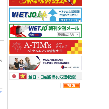
街
越日・日越辞書(8万語収録)
エ
>