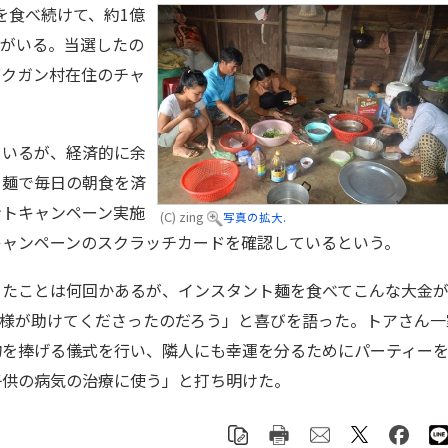
」を食べ続けて、約1億
性がいる。当選したの
ダクガン村在住のチャ
いるが、経済的に余
ト麺で毎日の朝食を済
ントキャンペーン実施
(C) zing
写真の拡大.
キャンペーンのスクラッチカードを確認しているという。
たことは何回かあるが、インスタント麺を食べてこんな大金
祖様が助けてくださったのだろう」と喜びを語った。トアさん一
物を捧げる儀式を行い、隣人にも幸運を分るためにパーティー
子供の病気の治療に使う」と打ち明けた。