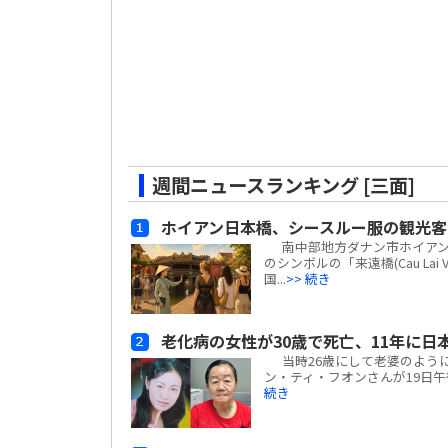
週間ニュースランキング [三面]
ホイアン日本橋、シースルー服の観光客
南中部地方ダナン市ホイアン街区
のシンボルの「来遠橋(Cau L
国...
>> 続き
老化病の女性が30歳で死亡、11年に日
当時26歳にして老婆のように
ン・ティ・フオンさんが19日午
続き