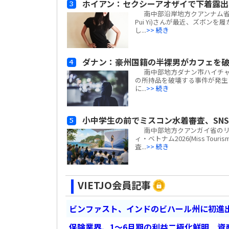
ホイアン：セクシーアオザイで下着露
南中部沿岸地方クアンナム省ホ
Pui Yi)さんが最近、ズボ
し...
>> 続き
ダナン：豪州国籍の半裸男がカフェを破壊
南中部地方ダナン市ハイチャ
の所持品を破壊する事件が発生し
に...
>> 続き
小中学生の前でミスコン水着審査、SN
南中部地方クアンガイ省のリ
ィ・ベトナム2026(Miss Tour
査...
>> 続き
VIETJO会員記事
ビンファスト、インドのビハール州に初進出
保険業界、1～6月期の利益二極化鮮明 資