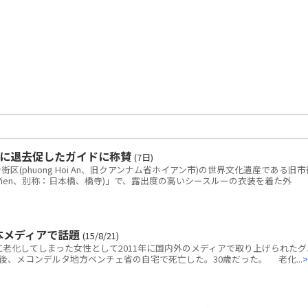
に退去促したガイドに称賛
(7日)
(phuong Hoi An、旧クアンナム省ホイアン市)の世界文化遺産である旧市
ai Vien、別称：日本橋、橋寺)」で、露出度の高いシースルーの衣装を着た外
本メディアで話題
(15/8/21)
老化してしまった女性として2011年に国内外のメディアで取り上げられたグ
後、メコンデルタ地方ベンチェ省の自宅で死亡した。30歳だった。 老化...
>