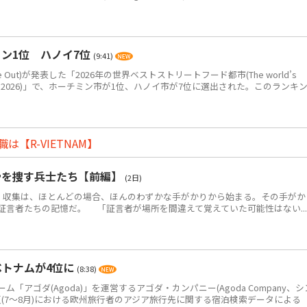
ン1位 ハノイ7位
(9:41)
Out)が発表した「2026年の世界ベストストリートフード都市(The world’s
eet food in 2026)」で、ホーチミン市が1位、ハノイ市が7位に選出された。このランキ
【R-VIETNAM】
骨を捜す兵士たち【前編】
(2日)
・収集は、ほとんどの場合、ほんのわずかな手がかりから始まる。その手がか
証言者たちの記憶だ。 「証言者が場所を間違えて覚えていた可能性はない...
ベトナムが4位に
(8:38)
アゴダ(Agoda)」を運営するアゴダ・カンパニー(Agoda Company、シ
年夏(7～8月)における欧州旅行者のアジア旅行先に関する宿泊検索データによる