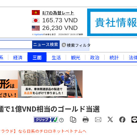
8/7
の為替レート
165.73 VND
26,230 VND
※
の仲値を表示
JST更新
Agribank
2026/08/07 18:00
検索フィルタ
系
経済
三面
生活
観光
政治
統計
法
で1億VND相当のゴールド当選
クラウド】なら日系のチロロネットベトナムへ