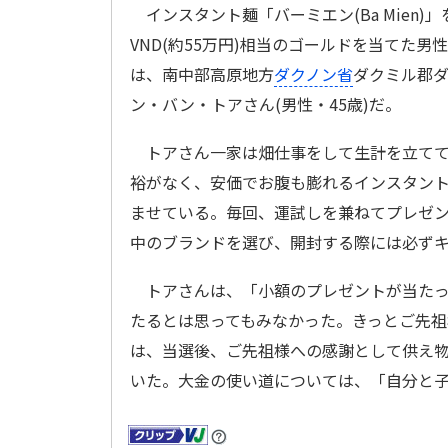
インスタント麺「バーミエン(Ba Mien)
VND(約55万円)相当のゴールドを当てた男
は、南中部高原地方
ダクノン省
ダクミル郡
ン・バン・トアさん(男性・45歳)だ。
トアさん一家は畑仕事をして生計を立てて
裕がなく、安価でお腹も膨れるインスタン
ませている。毎回、運試しを兼ねてプレゼ
中のブランドを選び、開封する際には必ず
トアさんは、「小額のプレゼントが当たっ
たるとは思ってもみなかった。きっとご先
は、当選後、ご先祖様への感謝として供え
いた。大金の使い道については、「自分と