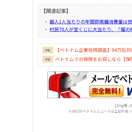
【関連記事】
・
越人1人当たりの年間即席麺消費量は世
・
村民70人が宝くじに大当たり、「福の
【ベトナム企業信用調査】94万社
PR
ベトナムでの保険をお探しなら【保険
PR
[Zing等, 0
※VIETJOベトナムニュースは上記の