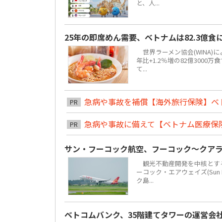
と、人...
25年の即席めん需要、ベトナムは82.3億
世界ラーメン協会(WINA)
年比+1.2％増の82億300
て...
急病や事故を補償【海外旅行保険】ベ
PR
急病や事故に備えて【ベトナム医療保
PR
サン・フーコック航空、フーコック～クア
観光不動産開発を中核とする地場
ーコック・エアウェイズ(Sun 
ク島...
ベトコムバンク、35階建てタワーの運営会