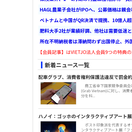
HAGL農業子会社がIPOへ、公募価格は親
ベトナムと中国がQR決済で提携、10億人
肥料大手2社が業績好調、他社は需要低迷
所在不明納税者は滞納問わず出国停止、外
【会員記事】はVIETJO法人会員9つの特典の
新着ニュース一覧
配車グラブ、消費者権利保護法違反で罰金約
商工省傘下国家競争委員会は
(Grab Vietnam)に対し
分を科...
ハノイ：ゴッホのインタラクティブアート展
ポスト印象派を代表するオラ
ンタラクティブアート展「ファン・