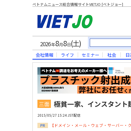
ベトナムニュース総合情報サイトVIETJO [ベトジョー]
8
8
(土)
2026
年
月
日
会社情報
ライフ
セミナー
社会
日
極貧一家、インスタント麺
三面
2015/05/27 15:24 JST配信
【ドメイン・メール・ウェブ・サーバー・
PR