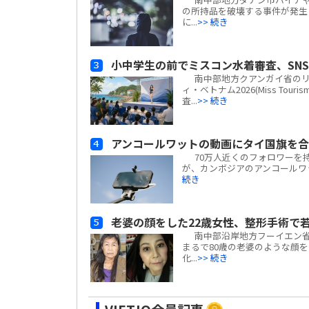
の所持品を破壊する事件が発生し
に...
>> 続き
小中学生の前でミスコン水着審査、SN
南中部地方クアンガイ省のリ
ィ・ベトナム2026(Miss Tour
査...
>> 続き
アンコールワットの動画にタイ国旗を合成
70万人近くのフォロワーを持つ
が、カンボジアのアンコールワット
続き
老婆の顔をした22歳女性、整形手術で
南中部沿岸地方フーイエン省
まるで80歳の老婆のような顔
化...
>> 続き