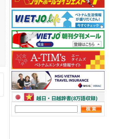
越日・日越辞書(8万語収録)