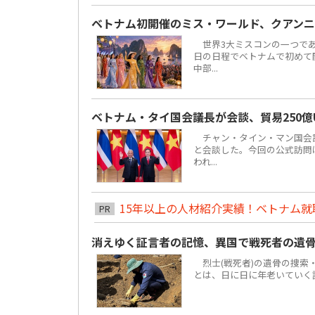
ベトナム初開催のミス・ワールド、クアンニ
世界3大ミスコンの一つである「ミ
日の日程でベトナムで初めて
中部...
ベトナム・タイ国会議長が会談、貿易250億
チャン・タイン・マン国会議
と会談した。今回の公式訪問は
われ...
15年以上の人材紹介実績！ベトナム就職は
PR
消えゆく証言者の記憶、異国で戦死者の遺
烈士(戦死者)の遺骨の捜索
とは、日に日に年老いていく