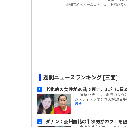
※VIETJOベトナムニュースは上記の
週間ニュースランキング [三面]
老化病の女性が30歳で死亡、11年に日
当時26歳にして老婆のように
ン・ティ・フオンさんが19日午
続き
ダナン：豪州国籍の半裸男がカフェを破壊
南中部地方ダナン市ハイチャ