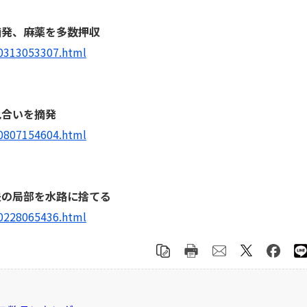
摘発、麻薬を多数押収
70313053307.html
見合いを摘発
70807154604.html
夫の局部を水路に捨てる
70228065436.html