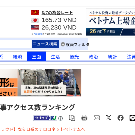
8/7
の為替レート
165.73 VND
26,230 VND
※
の仲値を表示
JST更新
Agribank
2026/08/07 16:00
検索フィルタ
系
経済
三面
生活
観光
政治
統計
法
記事アクセス数ランキング
クラウド】なら日系のチロロネットベトナムへ