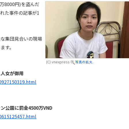
万8000円)を盗んだ
された事件の記事が1
な集団見合いの現場
います。
(C) vnexpress
写真の拡大.
ム人女が御用
70927150319.html
公園に罰金4500万VND
70615125457.html