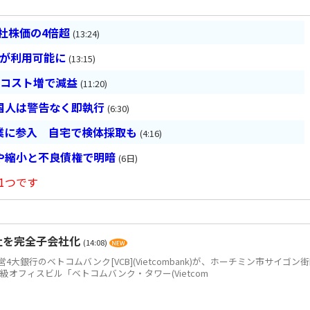
会社株価の4倍超
(13:24)
超が利用可能に
(13:15)
とコスト増で減益
(11:20)
国人は警告なく即執行
(6:30)
業に参入 自宅で検体採取も
(4:16)
や縮小と不良債権で明暗
(6日)
1つです
社を完全子会社化
(14:08)
銀行のベトコムバンク[VCB](Vietcombank)が、ホーチミン市サイゴン
+級オフィスビル「ベトコムバンク・タワー(Vietcom