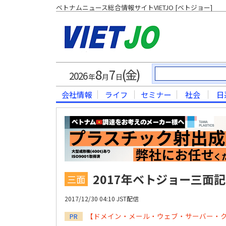
ベトナムニュース総合情報サイトVIETJO [ベトジョー]
8
7
(金)
2026
年
月
日
会社情報
ライフ
セミナー
社会
日
2017年ベトジョー三面
三面
2017/12/30 04:10 JST配信
【ドメイン・メール・ウェブ・サーバー・
PR