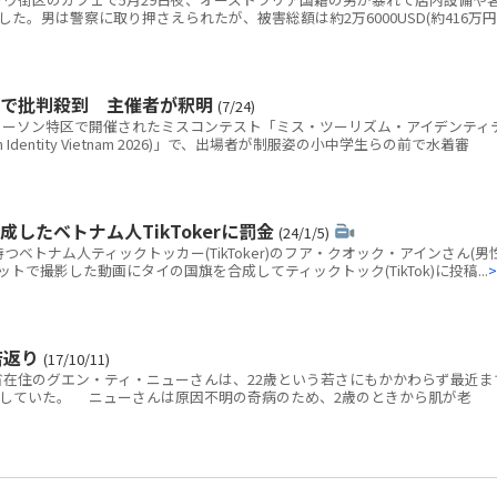
た。男は警察に取り押さえられたが、被害総額は約2万6000USD(約416万円
Sで批判殺到 主催者が釈明
(7/24)
ーソン特区で開催されたミスコンテスト「ミス・ツーリズム・アイデンティ
ism Identity Vietnam 2026)」で、出場者が制服姿の小中学生らの前で水着審
したベトナム人TikTokerに罰金
(24/1/5)
ベトナム人ティックトッカー(TikToker)のフア・クオック・アインさん(男性
で撮影した動画にタイの国旗を合成してティックトック(TikTok)に投稿...
>
若返り
(17/10/11)
在住のグエン・ティ・ニューさんは、22歳という若さにもかかわらず最近ま
をしていた。 ニューさんは原因不明の奇病のため、2歳のときから肌が老