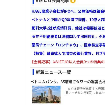
VIETJO会員記事
HAGL農業子会社がIPOへ、公募価格は親
ベトナムと中国がQR決済で提携、10億人
肥料大手2社が業績好調、他社は需要低迷
所在不明納税者は滞納問わず出国停止、外
薬局チェーン「ロンチャウ」、医療検査事
【特集】融資拡大で増益の銀行業界、利ざ
【会員記事】はVIETJO法人会員9つの特典の
新着ニュース一覧
ベトコムバンク、35階建てタワーの運営会
みずほ銀行が出資する元国営4大
(旧ホーチミン市1区)にあるA