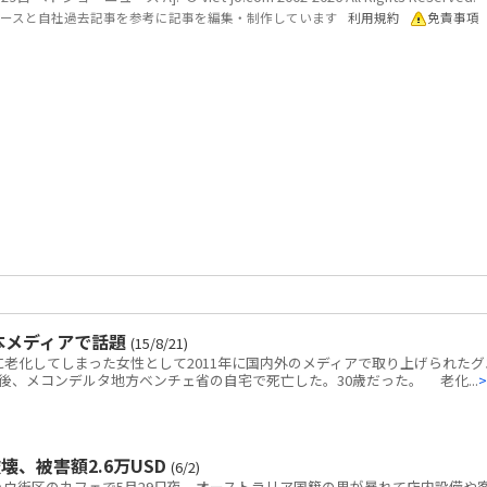
各ソースと自社過去記事を参考に記事を編集・制作しています
利用規約
免責事項
本メディアで話題
(15/8/21)
老化してしまった女性として2011年に国内外のメディアで取り上げられたグ
後、メコンデルタ地方ベンチェ省の自宅で死亡した。30歳だった。 老化...
>
、被害額2.6万USD
(6/2)
ウ街区のカフェで5月29日夜、オーストラリア国籍の男が暴れて店内設備や