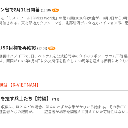
ン省で8月11日開幕
(13:58)
ス・ワールド(Miss World)」の第73回(2026年)大会が、8月8日から9月
開催される。東北部地方クアンニン省、北部紅河デルタ地方ハイフォン市、
USD目標を再確認
(13:56)
長はハノイ市で5日、ベトナムを公式訪問中のタイのソポン・ザラム下院議
、両国が1976年8月6日に外交関係を樹立して50周年を迎える節目にあたり
【R-VIETNAM】
骨を捜す兵士たち【前編】
(2日)
・収集は、ほとんどの場合、ほんのわずかな手がかりから始まる。その手がか
証言者たちの記憶だ。 「証言者が場所を間違えて覚えていた可能性はない...