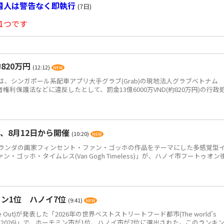
国人は警告なく即執行
(7日)
1つです
820万円
(12:12)
、シンガポール系配車アプリ大手グラブ(Grab)の現地法人グラブベトナム
、消費者権利保護法などに違反したとして、罰金13億6000万VND(約820万円)の行政
、8月12日から開催
(10:20)
ンダの画家フィンセント・ファン・ゴッホの作品をテーマにした多感覚型
ゴッホ・タイムレス(Van Gogh Timeless)」が、ハノイ市フートゥオン
ン1位 ハノイ7位
(9:41)
Out)が発表した「2026年の世界ベストストリートフード都市(The world’s
eet food in 2026)」で、ホーチミン市が1位、ハノイ市が7位に選出された。このランキ