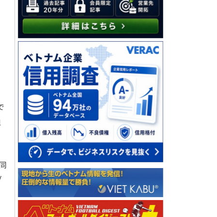
で
負
同
ブ