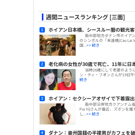
週間ニュースランキング [三面]
ホイアン日本橋、シースルー服の観光客
南中部地方ダナン市ホイアン街区
のシンボルの「来遠橋(Cau L
国...
>> 続き
老化病の女性が30歳で死亡、11年に日
当時26歳にして老婆のように
ン・ティ・フオンさんが19日午
続き
ホイアン：セクシーアオザイで下着露
南中部沿岸地方クアンナム省ホ
Pui Yi)さんが最近、ズボ
し...
>> 続き
ダナン：豪州国籍の半裸男がカフェを破壊