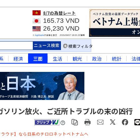
8/7
の為替レート
165.73 VND
26,230 VND
※
の仲値を表示
JST更新
Agribank
2026/08/07 18:00
検索フィルタ
系
経済
三面
生活
観光
政治
統計
法
ガソリン放火、ご近所トラブルの末の凶行
クラウド】なら日系のチロロネットベトナムへ