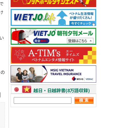
で
け
い
ルの
越日・日越辞書(8万語収録)