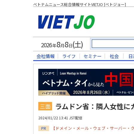
ベトナムニュース総合情報サイトVIETJO [ベトジョー]
8
8
(土)
2026
年
月
日
会社情報
ライフ
セミナー
社会
日
ラムドン省：隣人女性に
三面
2024/01/22 13:41 JST配信
【ドメイン・メール・ウェブ・サーバー・
PR