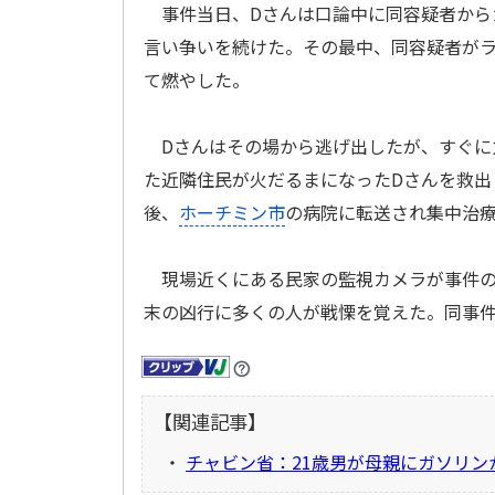
事件当日、Dさんは口論中に同容疑者から
言い争いを続けた。その最中、同容疑者がラ
て燃やした。
Dさんはその場から逃げ出したが、すぐに
た近隣住民が火だるまになったDさんを救出
後、
ホーチミン市
の病院に転送され集中治
現場近くにある民家の監視カメラが事件の
末の凶行に多くの人が戦慄を覚えた。同事
【関連記事】
・
チャビン省：21歳男が母親にガソリ