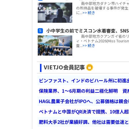
南中部地方ダナン市ハイチャ
の所持品を破壊する事件が発生し
に...
>> 続き
小中学生の前でミスコン水着審査、SN
南中部地方クアンガイ省のリ
ィ・ベトナム2026(Miss Tour
査...
>> 続き
VIETJO会員記事
ビンファスト、インドのビハール州に初進出
保険業界、1～6月期の利益二極化鮮明 資
HAGL農業子会社がIPOへ、公募価格は親
ベトナムと中国がQR決済で提携、10億人
肥料大手2社が業績好調、他社は需要低迷