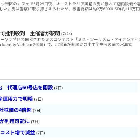
ウ街区のカフェで5月29日夜、オーストラリア国籍の男が暴れて店内設備や
た。男は警察に取り押さえられたが、被害総額は約2万6000USD(約416万円
Sで批判殺到 主催者が釈明
(7/24)
ーソン特区で開催されたミスコンテスト「ミス・ツーリズム・アイデンティ
ism Identity Vietnam 2026)」で、出場者が制服姿の小中学生らの前で水着審
 代理店60号店を開設
(7日)
産運用力で明暗
(7日)
会社株価の4倍超
(7日)
超が利用可能に
(7日)
とコスト増で減益
(7日)