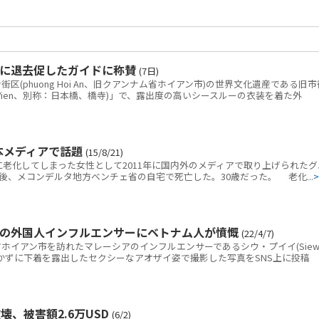
に退去促したガイドに称賛
(7日)
(phuong Hoi An、旧クアンナム省ホイアン市)の世界文化遺産である旧市
ai Vien、別称：日本橋、橋寺)」で、露出度の高いシースルーの衣装を着た外
本メディアで話題
(15/8/21)
老化してしまった女性として2011年に国内外のメディアで取り上げられたグ
後、メコンデルタ地方ベンチェ省の自宅で死亡した。30歳だった。 老化...
>
出の外国人インフルエンサーにベトナム人が憤慨
(22/4/7)
イアン市を訪れたマレーシアのインフルエンサーであるシウ・プイイ(Sie
ンを履かずに下着を露出したセクシーなアオザイ姿で撮影した写真をSNS上に投稿
、被害額2.6万USD
(6/2)