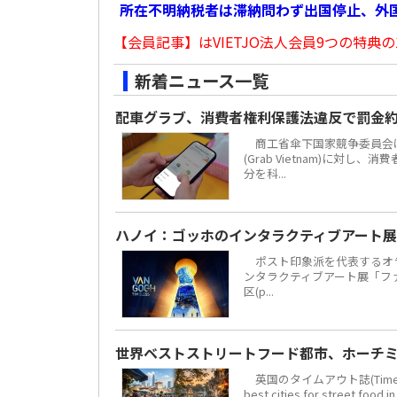
所在不明納税者は滞納問わず出国停止、外
【会員記事】はVIETJO法人会員9つの特典の
新着ニュース一覧
配車グラブ、消費者権利保護法違反で罰金約
商工省傘下国家競争委員会は
(Grab Vietnam)に対し
分を科...
ハノイ：ゴッホのインタラクティブアート展
ポスト印象派を代表するオラ
ンタラクティブアート展「ファン・
区(p...
世界ベストストリートフード都市、ホーチミ
英国のタイムアウト誌(Time 
best cities for str