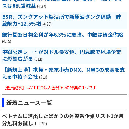
スは8割超減益
(4:37)
BSR、ズンクアット製油所で新原油タンク稼働 貯
蔵能力+12.5％増
(4:26)
銀行間翌日物金利が年6.3％に急騰、中銀は資金供給
(4:15)
中銀公定レートが対ドル最安値、円急騰で地場企業
に影響広がる
(5日)
【新規上場】携帯・家電小売DMX、MWGの成長を支
える中核子会社
(5日)
【会員記事】はVIETJO法人会員9つの特典の1つです
新着ニュース一覧
ベトナムに進出したばかりの外資系企業リスト1か月
分無料お試し！
(PR)