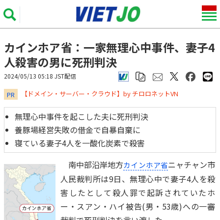
カインホア省：一家無理心中事件、妻子4
人殺害の男に死刑判決
2024/05/13 05:18 JST配信
​​​​​​​【ドメイン・サーバー・クラウド】by チロロネットVN
PR
無理心中事件を起こした夫に死刑判決
養豚場経営失敗の借金で自暴自棄に
寝ている妻子4人を一酸化炭素で殺害
南中部沿岸地方
ニャチャン市
カインホア省
人民裁判所は9日、無理心中で妻子4人を殺
害したとして殺人罪で起訴されていたホ
ー・スアン・ハイ被告(男・53歳)への一審