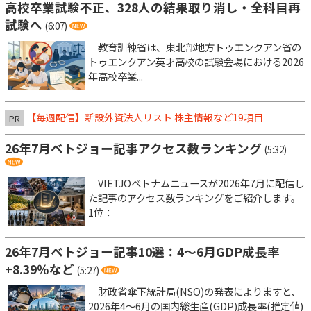
高校卒業試験不正、328人の結果取り消し・全科目再
試験へ
(6:07)
教育訓練省は、東北部地方トゥエンクアン省の
トゥエンクアン英才高校の試験会場における2026
年高校卒業...
【毎週配信】新設外資法人リスト 株主情報など19項目
PR
26年7月ベトジョー記事アクセス数ランキング
(5:32)
VIETJOベトナムニュースが2026年7月に配信し
た記事のアクセス数ランキングをご紹介します。
1位：
26年7月ベトジョー記事10選：4～6月GDP成長率
+8.39％など
(5:27)
財政省傘下統計局(NSO)の発表によりますと、
2026年4～6月の国内総生産(GDP)成長率(推定値)