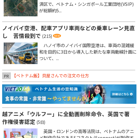
済区で、ベトナム・シンガポール工業団地(VSIP)
が総額約5...
ノイバイ空港、配車アプリ車両などの乗車レーン見直
し 苦情殺到で
(2:15)
ハノイ市のノイバイ国際空港は、車両の混雑緩
和を目的に3日から導入した新たな車両動線計画に
ついて、...
【ベトナム飯】貝屋さんでの注文の仕方
PR
越アニメ「ウルフー」に全動画削除命令、英国で著
作権侵害認定
(5日)
英国・ロンドンの高等法院は、ベトナムのアニ
メ制作会社であるSコネクト(Sconnect)が制作す