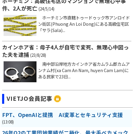
ホーチミン：高級住宅区のマンションで無理心中事
件、2人が死亡
(24/5/14)
ホーチミン市直轄トゥードゥック市アンロイド
ン街区(Phuong An Loi Dong)にある高級住宅区
「サラ(Sala)...
カインホア省：母子4人が自宅で変死、無理心中図っ
た夫を逮捕
(23/8/28)
南中部沿岸地方カインホア省カムラム郡カムア
ンナム村(xa Cam An Nam, huyen Cam Lam)に
ある民家で23日...
VIETJO会員記事
FPT、OpenAIと提携 AI変革とセキュリティ支援
(13:08)
26年Q2の工業団地業績が二極化、最大手ベカメック