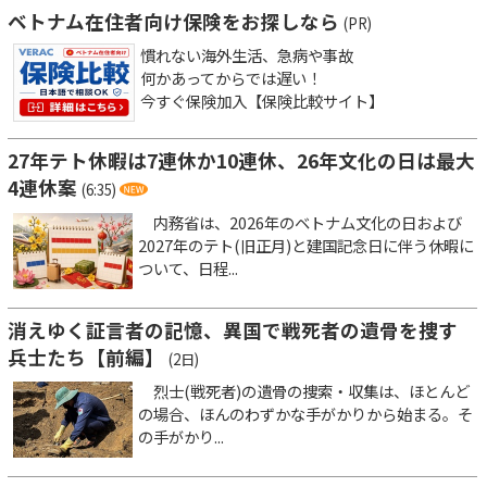
ベトナム在住者向け保険をお探しなら
(PR)
慣れない海外生活、急病や事故
何かあってからでは遅い！
今すぐ保険加入【保険比較サイト】
27年テト休暇は7連休か10連休、26年文化の日は最大
4連休案
(6:35)
内務省は、2026年のベトナム文化の日および
2027年のテト(旧正月)と建国記念日に伴う休暇に
ついて、日程...
消えゆく証言者の記憶、異国で戦死者の遺骨を捜す
兵士たち【前編】
(2日)
烈士(戦死者)の遺骨の捜索・収集は、ほとんど
の場合、ほんのわずかな手がかりから始まる。そ
の手がかり...