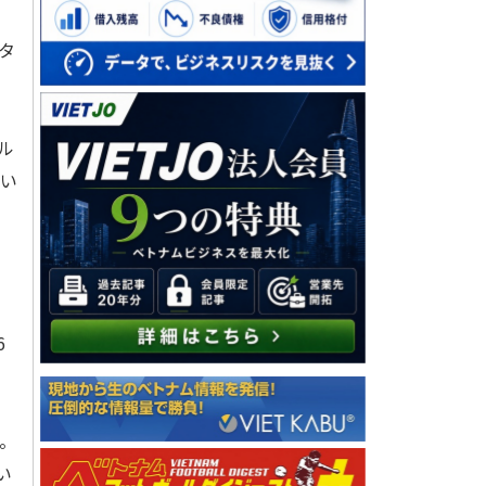
タ
ル
てい
し
な
6
。
い