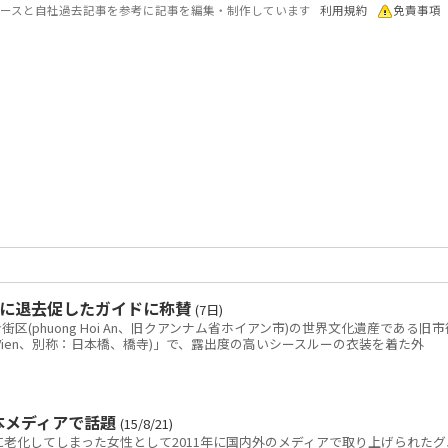
各ソースと自社過去記事を参考に記事を編集・制作しています
利用規約
免責事項
に退去促したガイドに称賛
(7日)
(phuong Hoi An、旧クアンナム省ホイアン市)の世界文化遺産である旧市
ai Vien、別称：日本橋、橋寺)」で、露出度の高いシースルーの衣装を着た外
本メディアで話題
(15/8/21)
老化してしまった女性として2011年に国内外のメディアで取り上げられたグ