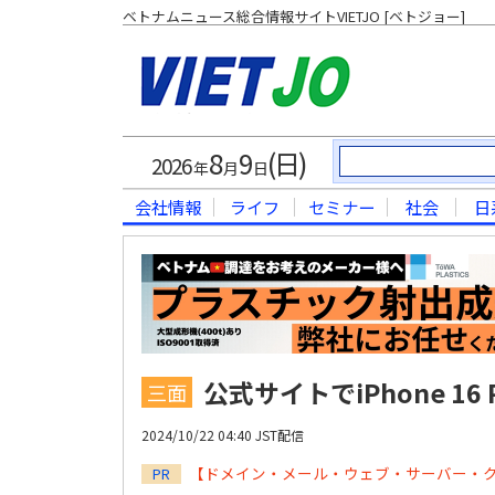
ベトナムニュース総合情報サイトVIETJO [ベトジョー]
8
9
(日)
2026
年
月
日
会社情報
ライフ
セミナー
社会
日
公式サイトでiPhone 1
三面
2024/10/22 04:40 JST配信
【ドメイン・メール・ウェブ・サーバー・
PR