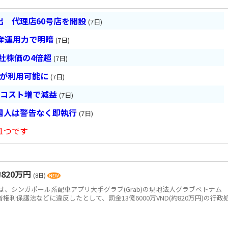
 代理店60号店を開設
(7日)
産運用力で明暗
(7日)
会社株価の4倍超
(7日)
超が利用可能に
(7日)
とコスト増で減益
(7日)
国人は警告なく即執行
(7日)
1つです
820万円
(8日)
、シンガポール系配車アプリ大手グラブ(Grab)の現地法人グラブベトナム
、消費者権利保護法などに違反したとして、罰金13億6000万VND(約820万円)の行政