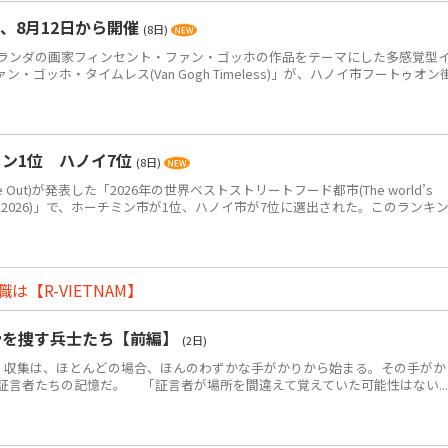
、8月12日から開催
(8日)
ンダの画家フィンセント・ファン・ゴッホの作品をテーマにした多感覚型
ゴッホ・タイムレス(Van Gogh Timeless)」が、ハノイ市フートゥオン
ン1位 ハノイ7位
(8日)
Out)が発表した「2026年の世界ベストストリートフード都市(The world’s
eet food in 2026)」で、ホーチミン市が1位、ハノイ市が7位に選出された。このランキ
【R-VIETNAM】
骨を捜す兵士たち【前編】
(2日)
・収集は、ほとんどの場合、ほんのわずかな手がかりから始まる。その手がか
証言者たちの記憶だ。 「証言者が場所を間違えて覚えていた可能性はない...