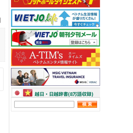
越日・日越辞書(8万語収録)