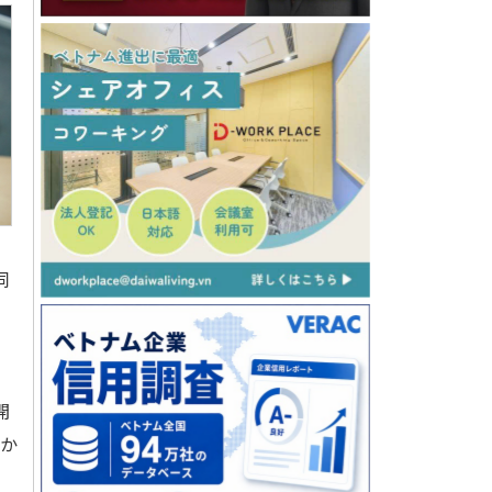
同
開
なか