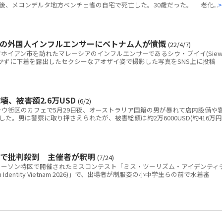
後、メコンデルタ地方ベンチェ省の自宅で死亡した。30歳だった。 老化...
>
出の外国人インフルエンサーにベトナム人が憤慨
(22/4/7)
イアン市を訪れたマレーシアのインフルエンサーであるシウ・プイイ(Sie
ンを履かずに下着を露出したセクシーなアオザイ姿で撮影した写真をSNS上に投稿
、被害額2.6万USD
(6/2)
ウ街区のカフェで5月29日夜、オーストラリア国籍の男が暴れて店内設備や
た。男は警察に取り押さえられたが、被害総額は約2万6000USD(約416万円
Sで批判殺到 主催者が釈明
(7/24)
ーソン特区で開催されたミスコンテスト「ミス・ツーリズム・アイデンティ
ism Identity Vietnam 2026)」で、出場者が制服姿の小中学生らの前で水着審