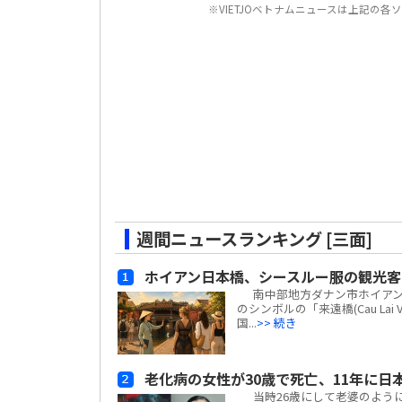
※VIETJOベトナムニュースは上記の
週間ニュースランキング [三面]
ホイアン日本橋、シースルー服の観光客
南中部地方ダナン市ホイアン街区
のシンボルの「来遠橋(Cau L
国...
>> 続き
老化病の女性が30歳で死亡、11年に日
当時26歳にして老婆のように