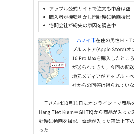
アップル公式サイトで注文も中身は空
購入者が機転利かし開封時に動画撮影
宅配会社が紛失の原因を調査中
ハノイ市
在住の男性Ｈ・T
プルストア(Apple Store)
16 Pro Maxを購入した
が送られてきた。今回の配
地元メディアがアップル・ベトナ
社からの回答は得られてい
Ｔさんは10月11日にオンライン上で商品を
Hang Tiet Kiem＝GHTK)から商
封時に動画を撮影。電話が入った箱は上下
った。