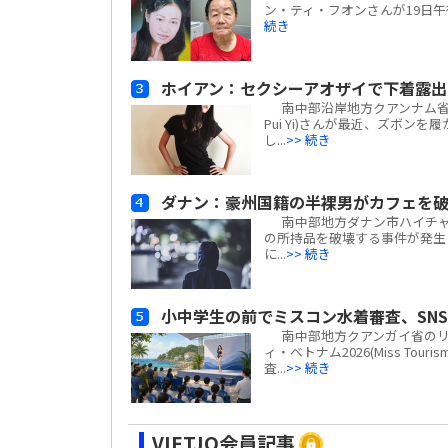
ン・ティ・フオンさんが19日午
続き
ホイアン：セクシーアオザイで下着露
南中部沿岸地方クアンナム省ホ
Pui Yi)さんが最近、ズボ
し...
>> 続き
ダナン：豪州国籍の半裸男がカフェを破壊
南中部地方ダナン市ハイチャ
の所持品を破壊する事件が発生し
に...
>> 続き
小中学生の前でミスコン水着審査、SN
南中部地方クアンガイ省のリ
ィ・ベトナム2026(Miss Tour
査...
>> 続き
VIETJO会員記事