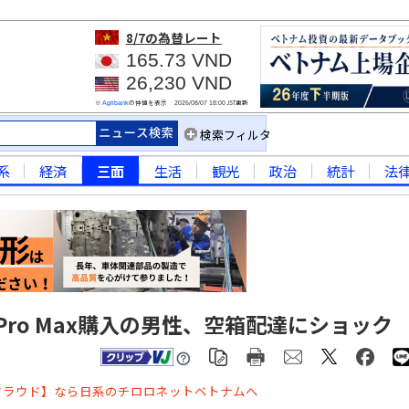
8/7
の為替レート
165.73 VND
26,230 VND
※
の仲値を表示
JST更新
Agribank
2026/08/07 18:00
検索フィルタ
系
経済
三面
生活
観光
政治
統計
法
6 Pro Max購入の男性、空箱配達にショック
クラウド】なら日系のチロロネットベトナムへ