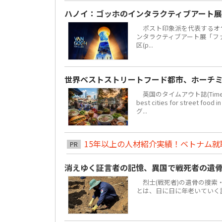
ハノイ：ゴッホのインタラクティブアート展
ポスト印象派を代表するオラ
ンタラクティブアート展「ファン・
区(p...
世界ベストストリートフード都市、ホーチミ
英国のタイムアウト誌(Time 
best cities for str
グ...
15年以上の人材紹介実績！ベトナム就職は
PR
消えゆく証言者の記憶、異国で戦死者の遺
烈士(戦死者)の遺骨の捜索
とは、日に日に年老いていく