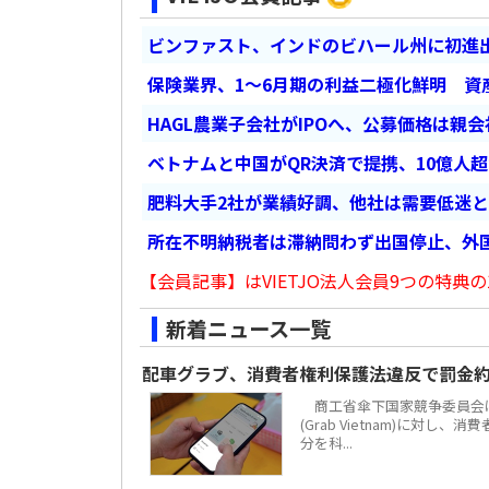
ビンファスト、インドのビハール州に初進出
保険業界、1～6月期の利益二極化鮮明 資
HAGL農業子会社がIPOへ、公募価格は親
ベトナムと中国がQR決済で提携、10億人
肥料大手2社が業績好調、他社は需要低迷
所在不明納税者は滞納問わず出国停止、外
【会員記事】はVIETJO法人会員9つの特典の
新着ニュース一覧
配車グラブ、消費者権利保護法違反で罰金約
商工省傘下国家競争委員会は
(Grab Vietnam)に対し
分を科...