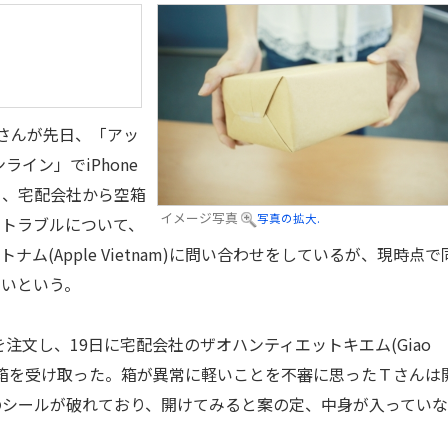
さんが先日、「アッ
オンライン」でiPhone
ところ、宅配会社から空箱
イメージ写真
写真の拡大.
送トラブルについて、
ム(Apple Vietnam)に問い合わせをしているが、現時点で
ないという。
注文し、19日に宅配会社のザオハンティエットキエム(Giao
品が入った箱を受け取った。箱が異常に軽いことを不審に思ったＴさんは
のシールが破れており、開けてみると案の定、中身が入ってい