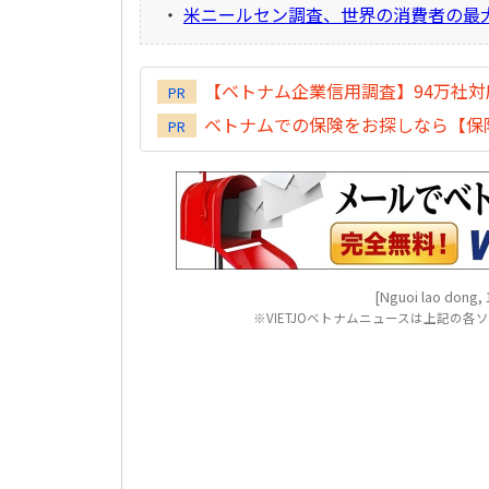
・
米ニールセン調査、世界の消費者の最
【ベトナム企業信用調査】94万社
PR
ベトナムでの保険をお探しなら【保険
PR
[Nguoi lao dong, 
※VIETJOベトナムニュースは上記の