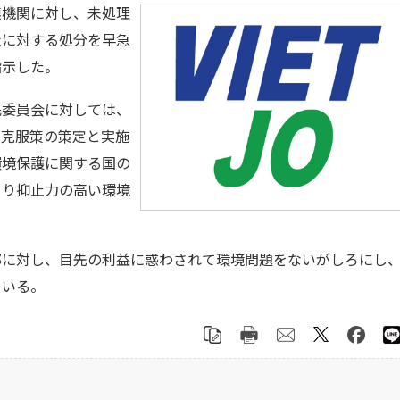
連機関に対し、未処理
社に対する処分を早急
指示した。
委員会に対しては、
染克服策の策定と実施
環境保護に関する国の
より抑止力の高い環境
。
に対し、目先の利益に惑わされて環境問題をないがしろにし
ている。