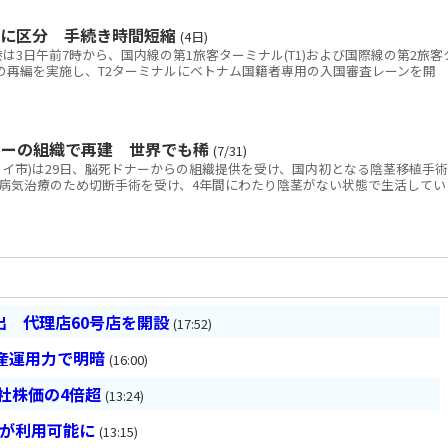
別に区分 手続き時間短縮
(4日)
3日午前7時から、国内線の第1旅客ターミナル(T1)および国際線の第2旅客
線の再編を実施し、T2ターミナルにベトナム国籍者専用の入国審査レーンを開
ナーの組織で再建 世界でも稀
(7/31)
ノイ市)は29日、脳死ドナーからの組織提供を受け、国内初となる陰茎移植手術
病気治療のため切断手術を受け、4年間にわたり陰茎がない状態で生活してい
 代理店60号店を開設
(17:52)
産運用力で明暗
(16:00)
会社株価の4倍超
(13:24)
超が利用可能に
(13:15)