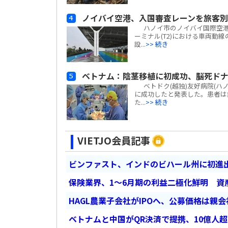
ノイバイ空港、入国審査レーンを旅客
ハノイ市のノイバイ国際空港は
ーミナル(T2)における車両動
設...
>> 続き
ベトナム：陰茎移植に初成功、脳死ド
ベトドク(越独)友好病院(ハ
に成功したと発表した。患者は
た...
>> 続き
VIETJO会員記事
ビンファスト、インドのビハール州に初進出
保険業界、1～6月期の利益二極化鮮明 資
HAGL農業子会社がIPOへ、公募価格は親
ベトナムと中国がQR決済で提携、10億人