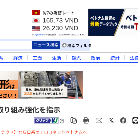
8/7
の為替レート
165.73 VND
26,230 VND
※
の仲値を表示
JST更新
Agribank
2026/08/07 18:00
検索フィルタ
系
経済
三面
生活
観光
政治
統計
法
取り組み強化を指示
クラウド】なら日系のチロロネットベトナムへ