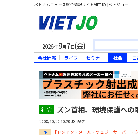
ベトナムニュース総合情報サイトVIETJO [ベトジョー]
8
7
(金)
2026
年
月
日
会社情報
ライフ
セミナー
社会
日
ズン首相、環境保護への
社会
2008/10/20 10:20 JST配信
【ドメイン・メール・ウェブ・サーバー・
PR