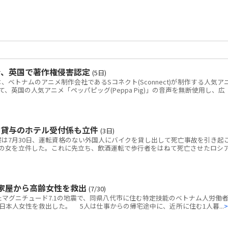
令、英国で著作権侵害認定
(5日)
トナムのアニメ制作会社であるSコネクト(Sconnect)が制作する人気ア
いて、英国の人気アニメ「ペッパピッグ(Peppa Pig)」の音声を無断使用し、広
ク貸与のホテル受付係も立件
(3日)
は7月30日、運転資格のない外国人にバイクを貸し出して死亡事故を引き起
の女を立件した。これに先立ち、飲酒運転で歩行者をはねて死亡させたロシ
家屋から高齢女性を救出
(7/30)
マグニチュード7.1の地震で、同県八代市に住む特定技能のベトナム人労働者
本人女性を救出した。 5人は仕事からの帰宅途中に、近所に住む1人暮...
>