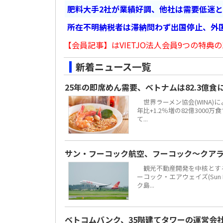
肥料大手2社が業績好調、他社は需要低迷
所在不明納税者は滞納問わず出国停止、外
【会員記事】はVIETJO法人会員9つの特典の
新着ニュース一覧
25年の即席めん需要、ベトナムは82.3億
世界ラーメン協会(WINA)
年比+1.2％増の82億300
て...
サン・フーコック航空、フーコック～クア
観光不動産開発を中核とする地場
ーコック・エアウェイズ(Sun 
ク島...
ベトコムバンク、35階建てタワーの運営会