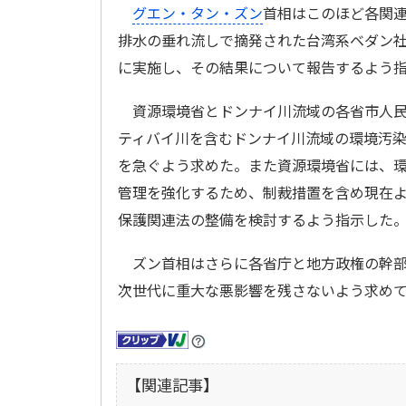
グエン・タン・ズン
首相はこのほど各関
排水の垂れ流しで摘発された台湾系ベダン
に実施し、その結果について報告するよう
資源環境省とドンナイ川流域の各省市人民
ティバイ川を含むドンナイ川流域の環境汚
を急ぐよう求めた。また資源環境省には、
管理を強化するため、制裁措置を含め現在
保護関連法の整備を検討するよう指示した
ズン首相はさらに各省庁と地方政権の幹部
次世代に重大な悪影響を残さないよう求め
【関連記事】