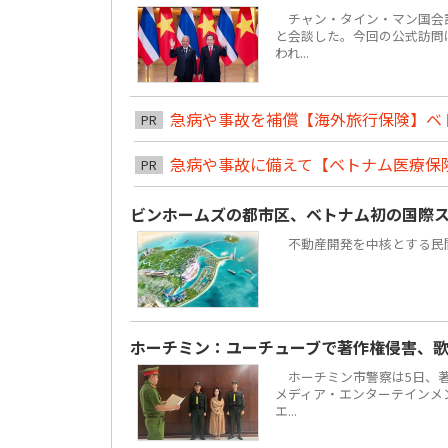
チャン・タイン・マン国会議
と会談した。今回の公式訪問は
われ...
急病や事故を補償【海外旅行保険】ベ
PR
急病や事故に備えて【ベトナム医療保
PR
ビンホームズの都市区、ベトナム初の国際
不動産開発を中核とする民間複合
ホーチミン：ユーチューブで著作権侵害、歌
ホーチミン市警察は5日、著
メディア・エンターテインメント
エ...