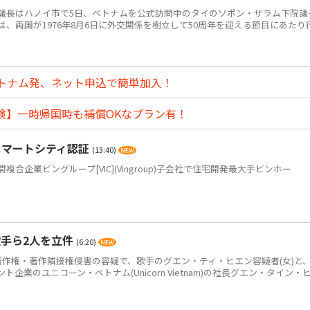
長はハノイ市で5日、ベトナムを公式訪問中のタイのソポン・ザラム下院議
、両国が1976年8月6日に外交関係を樹立して50周年を迎える節目にあたり
トナム発、ネット申込で簡単加入！
険】一時帰国時も補償OKなプラン有！
スマートシティ認証
(13:40)
企業ビングループ[VIC](Vingroup)子会社で住宅開発最大手ビンホー
手ら2人を立件
(6:20)
作権・著作隣接権侵害の容疑で、歌手のグエン・ティ・ヒエン容疑者(女)と
企業のユニコーン・ベトナム(Unicorn Vietnam)の社長グエン・タイン・