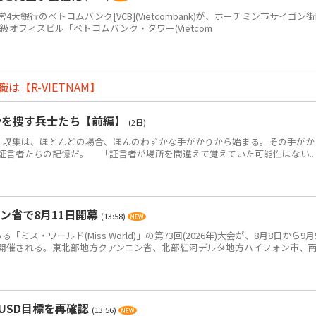
銀行のベトコムバンク[VCB](Vietcombank)が、ホーチミン市サイゴン
+級オフィスビル「ベトコムバンク・タワー(Vietcom
【R-VIETNAM】
骨を捜す兵士たち【前編】
(2日)
・収集は、ほとんどの場合、ほんのわずかな手がかりから始まる。その手がか
証言者たちの記憶だ。 「証言者が場所を間違えて覚えていた可能性はない...
ン省で8月11日開幕
(13:58)
ス・ワールド(Miss World)」の第73回(2026年)大会が、8月8日から9月
開催される。東北部地方クアンニン省、北部紅河デルタ地方ハイフォン市、
USD目標を再確認
(13:56)