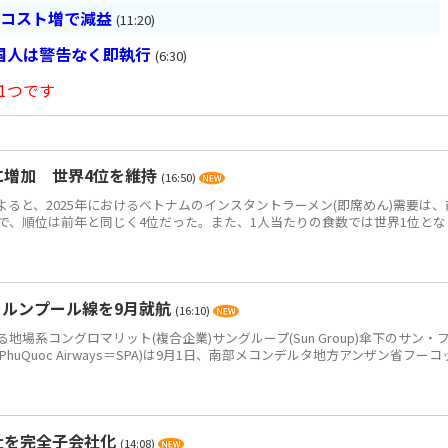
とコスト増で減益
(11:20)
国人は警告なく即執行
(6:30)
1つです
食に増加 世界4位を維持
(16:50)
によると、2025年におけるベトナムのインスタントラーメン(即席めん)需要は、
0万食で、順位は前年と同じく4位だった。また、1人当たりの食数では世界1位とな
ラルンプール線を9月就航
(16:10)
系コングロマリット(複合企業)サングループ(Sun Group)傘下のサン・
PhuQuoc Airways＝SPA)は9月1日、南部メコンデルタ地方アンザン省フーコ
社を完全子会社化
(14:08)