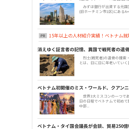
みずほ銀行が出資する元国営4大
(旧ホーチミン市1区)にあるA
15年以上の人材紹介実績！ベトナム就職は
PR
消えゆく証言者の記憶、異国で戦死者の遺
烈士(戦死者)の遺骨の捜索
とは、日に日に年老いていく
ベトナム初開催のミス・ワールド、クアンニ
世界3大ミスコンの一つである「ミ
日の日程でベトナムで初めて
中部...
ベトナム・タイ国会議長が会談、貿易250億