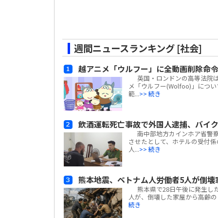
週間ニュースランキング [社会]
越アニメ「ウルフー」に全動画削除命
英国・ロンドンの高等法院は、ベ
メ「ウルフー(Wolfoo)」につ
範...
>> 続き
飲酒運転死亡事故で外国人逮捕、バイ
南中部地方カインホア省警察
させたとして、ホテルの受付係
人...
>> 続き
熊本地震、ベトナム人労働者5人が倒壊
熊本県で28日午後に発生した
人が、倒壊した家屋から高齢の日
続き