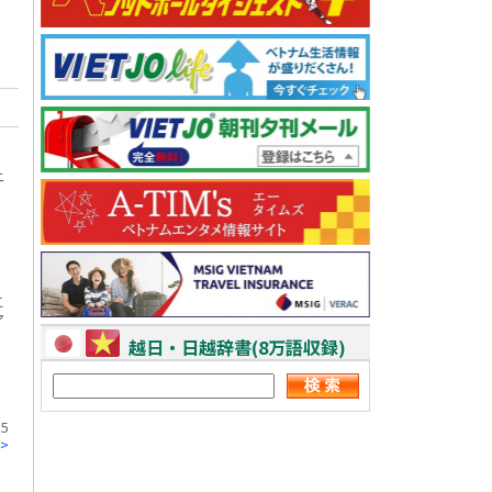
ニ
こ
ア
越日・日越辞書(8万語収録)
5
>