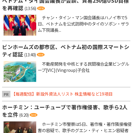
ベトナム・タイ国会議長が会談、貿易250億USD目標
を再確認
(13:56)
チャン・タイン・マン国会議長はハノイ市で5
日、ベトナムを公式訪問中のタイのソポン・ザラ
ム下院議長...
ビンホームズの都市区、ベトナム初の国際スマートシ
ティ認証
(13:40)
不動産開発を中核とする民間複合企業ビングル
ープ[VIC](Vingroup)子会社
【毎週配信】新設外資法人リスト 株主情報など19項目
PR
ホーチミン：ユーチューブで著作権侵害、歌手ら2人
を立件
(6:20)
ホーチミン市警察は5日、著作権・著作隣接権侵
害の容疑で、歌手のグエン・ティ・ヒエン容疑者