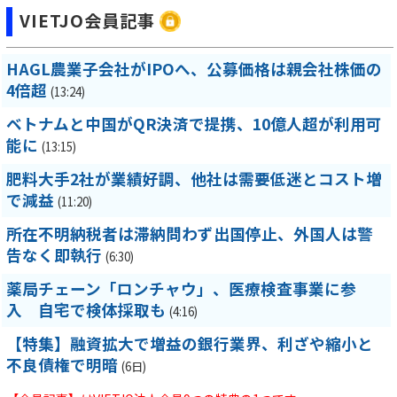
VIETJO会員記事
HAGL農業子会社がIPOへ、公募価格は親会社株価の
4倍超
(13:24)
ベトナムと中国がQR決済で提携、10億人超が利用可
能に
(13:15)
肥料大手2社が業績好調、他社は需要低迷とコスト増
で減益
(11:20)
所在不明納税者は滞納問わず出国停止、外国人は警
告なく即執行
(6:30)
薬局チェーン「ロンチャウ」、医療検査事業に参
入 自宅で検体採取も
(4:16)
【特集】融資拡大で増益の銀行業界、利ざや縮小と
不良債権で明暗
(6日)