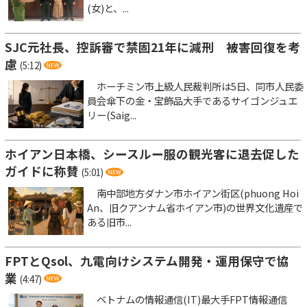
(女)と、...
SJC元社長、控訴審で禁固21年に減刑 被害回復を考
慮
(5:12)
ホーチミン市上級人民裁判所は5日、同市人民委
員会傘下の金・宝飾品大手であるサイゴンジュエ
リー(Saig...
ホイアン日本橋、シースルー服の観光客に退去促した
ガイドに称賛
(5:01)
南中部地方ダナン市ホイアン街区(phuong Hoi
An、旧クアンナム省ホイアン市)の世界文化遺産で
ある旧市...
FPTとQsol、九電向けシステム開発・運用保守で協
業
(4:47)
ベトナムの情報通信(IT)最大手FPT情報通信