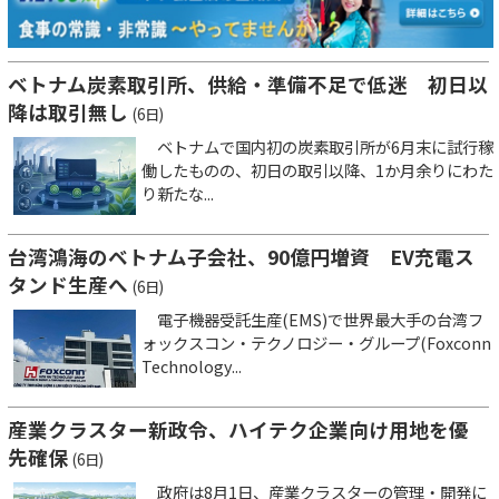
ベトナム炭素取引所、供給・準備不足で低迷 初日以
降は取引無し
(6日)
ベトナムで国内初の炭素取引所が6月末に試行稼
働したものの、初日の取引以降、1か月余りにわた
り新たな...
台湾鴻海のベトナム子会社、90億円増資 EV充電ス
タンド生産へ
(6日)
電子機器受託生産(EMS)で世界最大手の台湾フ
ォックスコン・テクノロジー・グループ(Foxconn
Technology...
産業クラスター新政令、ハイテク企業向け用地を優
先確保
(6日)
政府は8月1日、産業クラスターの管理・開発に