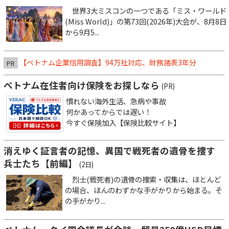
世界3大ミスコンの一つである「ミス・ワールド
(Miss World)」の第73回(2026年)大会が、8月8日
から9月5...
【ベトナム企業信用調査】94万社対応、財務諸表3年分
PR
ベトナム在住者向け保険をお探しなら
(PR)
慣れない海外生活、急病や事故
何かあってからでは遅い！
今すぐ保険加入【保険比較サイト】
消えゆく証言者の記憶、異国で戦死者の遺骨を捜す
兵士たち【前編】
(2日)
烈士(戦死者)の遺骨の捜索・収集は、ほとんど
の場合、ほんのわずかな手がかりから始まる。そ
の手がかり...