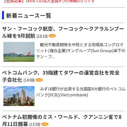
【会員記事】はVIETJO法人会員9つの特典の1つです
新着ニュース一覧
サン・フーコック航空、フーコック～クアラルンプー
ル線を9月就航
(16:10)
観光不動産開発を中核とする地場系コングロマ
リット(複合企業)サングループ(Sun Group)傘下の
サン・フ...
ベトコムバンク、35階建てタワーの運営会社を完全
子会社化
(14:08)
みずほ銀行が出資する元国営4大銀行のベトコム
バンク[VCB](Vietcombank)
ベトナム初開催のミス・ワールド、クアンニン省で8
月11日開幕
(13:58)