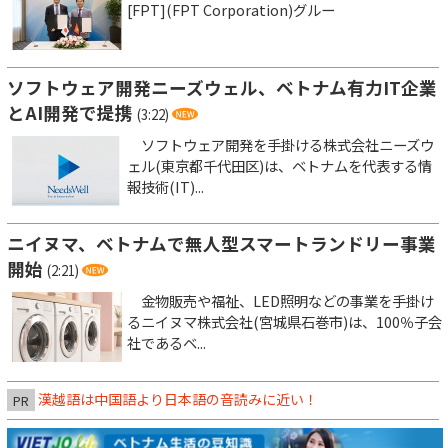
[FPT](FPT Corporation)グルー
ソフトウェア開発ニーズウェル、ベトナム有力IT企業
とAI開発で提携
(3:22)
ソフトウェア開発を手掛ける株式会社ニーズウ
ェル(東京都千代田区)は、ベトナムを代表する情
報技術(IT)...
ニイヌマ、ベトナムで無人型スマートランドリー事業
開始
(2:21)
金物販売や福祉、LED照明などの事業を手掛け
るニイヌマ株式会社(宮城県石巻市)は、100％子会
社であるベ...
漢越語は中国語より日本語の音読みに近い！
PR