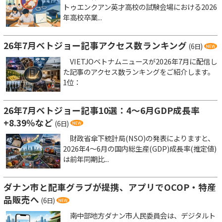
トゥエンクアン英才高校の試験会場における2026
年高校卒業...
26年7月ベトジョー記事アクセス数ランキング
(6日)
VIETJOベトナムニュースが2026年7月に配信し
た記事のアクセス数ランキングをご紹介します。
1位：
26年7月ベトジョー記事10選：4～6月GDP成長率
+8.39％など
(6日)
財政省傘下統計局(NSO)の発表によりますと、
2026年4～6月の国内総生産(GDP)成長率(推定値)
は前年同期比...
ダナン市と配車グラブが提携、アプリでOCOP・特産
品販売へ
(6日)
南中部地方ダナン市人民委員会は、デジタルト