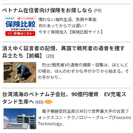
ベトナム在住者向け保険をお探しなら
(PR)
慣れない海外生活、急病や事故
何かあってからでは遅い！
今すぐ保険加入【保険比較サイト】
消えゆく証言者の記憶、異国で戦死者の遺骨を捜す
兵士たち【前編】
(2日)
烈士(戦死者)の遺骨の捜索・収集は、ほとんど
の場合、ほんのわずかな手がかりから始まる。そ
の手がかり...
台湾鴻海のベトナム子会社、90億円増資 EV充電ス
タンド生産へ
(6日)
電子機器受託生産(EMS)で世界最大手の台湾フ
ォックスコン・テクノロジー・グループ(Foxconn
Technology...