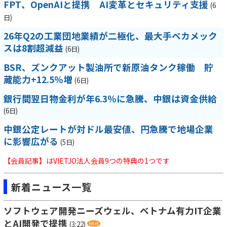
FPT、OpenAIと提携 AI変革とセキュリティ支援
(6
日)
26年Q2の工業団地業績が二極化、最大手ベカメック
スは8割超減益
(6日)
BSR、ズンクアット製油所で新原油タンク稼働 貯
蔵能力+12.5％増
(6日)
銀行間翌日物金利が年6.3％に急騰、中銀は資金供給
(6日)
中銀公定レートが対ドル最安値、円急騰で地場企業
に影響広がる
(5日)
【会員記事】はVIETJO法人会員9つの特典の1つです
新着ニュース一覧
ソフトウェア開発ニーズウェル、ベトナム有力IT企業
とAI開発で提携
(3:22)