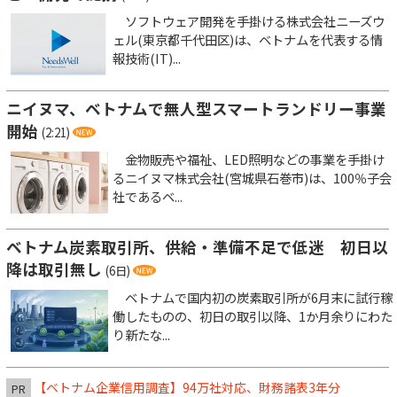
ソフトウェア開発を手掛ける株式会社ニーズウ
ェル(東京都千代田区)は、ベトナムを代表する情
報技術(IT)...
ニイヌマ、ベトナムで無人型スマートランドリー事業
開始
(2:21)
金物販売や福祉、LED照明などの事業を手掛け
るニイヌマ株式会社(宮城県石巻市)は、100％子会
社であるベ...
ベトナム炭素取引所、供給・準備不足で低迷 初日以
降は取引無し
(6日)
ベトナムで国内初の炭素取引所が6月末に試行稼
働したものの、初日の取引以降、1か月余りにわた
り新たな...
【ベトナム企業信用調査】94万社対応、財務諸表3年分
PR