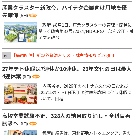
産業クラスター新政令、ハイテク企業向け用地を優
先確保
(6日)
政府は8月1日、産業クラスターの管理・開発に
関する政令第32号/2024/ND-CPの一部を改正・補
足する政令...
【毎週配信】新設外資法人リスト 株主情報など19項目
PR
27年テト休暇は7連休か10連休、26年文化の日は最大
4連休案
(6日)
内務省は、2026年のベトナム文化の日および
2027年のテト(旧正月)と建国記念日に伴う休暇に
ついて、日程...
高校卒業試験不正、328人の結果取り消し・全科目再
試験へ
(6日)
教育訓練省は、東北部地方トゥエンクアン省の