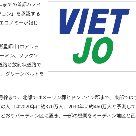
0年までの首都ハノイ
ジョン」を承認する
VNエコノミーが報じ
衛星都市(ホアラッ
ーミン、ソックソ
道路と放射状道路で
は、グリーンベルトを
号線まで、北部ではメーリン郡とドンアイン郡まで、東部では
口は2020年に約370万人、2030年に約460万人と予測し
でどおりバーディン区に置き、一部の機関をミーディン地区と西