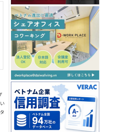
ザ
てい
タ