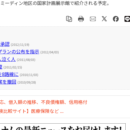
ミーディン地区の国家計画展示館で紹介される予定。
を承認
(2012/11/19)
プランの公布を指示
(2012/04/03)
人泣く人
(2011/08/03)
整
(2011/02/15)
を8路線に
(2010/11/03)
案を撤回
(2010/09/28)
対応、借入額の推移、不良債権額、信用格付
比較サイト】医療保険など ...