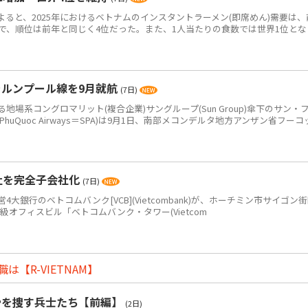
によると、2025年におけるベトナムのインスタントラーメン(即席めん)需要は、
0万食で、順位は前年と同じく4位だった。また、1人当たりの食数では世界1位とな
ラルンプール線を9月就航
(7日)
系コングロマリット(複合企業)サングループ(Sun Group)傘下のサン・
PhuQuoc Airways＝SPA)は9月1日、南部メコンデルタ地方アンザン省フーコ
社を完全子会社化
(7日)
銀行のベトコムバンク[VCB](Vietcombank)が、ホーチミン市サイゴン
+級オフィスビル「ベトコムバンク・タワー(Vietcom
【R-VIETNAM】
骨を捜す兵士たち【前編】
(2日)