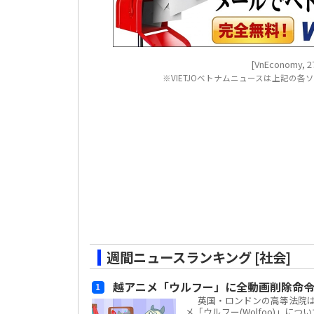
[VnEconomy, 27
※VIETJOベトナムニュースは上記の
週間ニュースランキング [社会]
越アニメ「ウルフー」に全動画削除命
英国・ロンドンの高等法院は、ベ
メ「ウルフー(Wolfoo)」につ