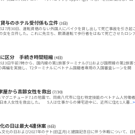
ク貸与のホテル受付係も立件
(3日)
は7月30日、運転資格のない外国人にバイクを貸し出して死亡事故を引き起
の女を立件した。これに先立ち、飲酒運転で歩行者をはねて死亡させたロシ
別に区分 手続き時間短縮
(4日)
3日午前7時から、国内線の第1旅客ターミナル(T1)および国際線の第2旅客
線の再編を実施し、T2ターミナルにベトナム国籍者専用の入国審査レーンを開
家屋から高齢女性を救出
(7/30)
マグニチュード7.1の地震で、同県八代市に住む特定技能のベトナム人労働者
本人女性を救出した。 5人は仕事からの帰宅途中に、近所に住む1人暮...
>
文化の日は最大4連休案
(6日)
ム文化の日および2027年のテト(旧正月)と建国記念日に伴う休暇について、日