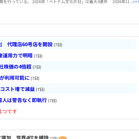
行っている。 2026年「ベトナム文化の日」は最大4連休 2026年11...
>>
 代理店60号店を開設
(7日)
産運用力で明暗
(7日)
会社株価の4倍超
(7日)
超が利用可能に
(7日)
とコスト増で減益
(7日)
国人は警告なく即執行
(7日)
1つです
食に増加 世界4位を維持
(7日)