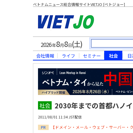
ベトナムニュース総合情報サイトVIETJO [ベトジョー]
8
8
(土)
2026
年
月
日
会社情報
ライフ
セミナー
社会
日
2030年までの首都ハノ
社会
2011/08/01 11:34 JST配信
【ドメイン・メール・ウェブ・サーバー・
PR