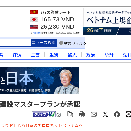
8/7
の為替レート
165.73 VND
26,230 VND
※
の仲値を表示
JST更新
Agribank
2026/08/07 18:00
検索フィルタ
系
経済
三面
生活
観光
政治
統計
法
イ建設マスタープランが承認
クラウド】なら日系のチロロネットベトナムへ