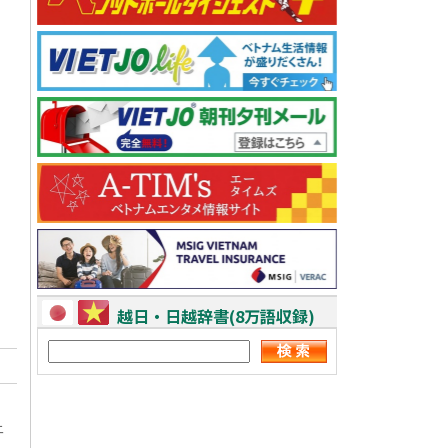
越日・日越辞書(8万語収録)
ニ