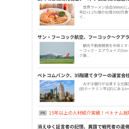
世界ラーメン協会(WINA)
年比+1.2％増の82億300
て...
サン・フーコック航空、フーコック～クア
観光不動産開発を中核とする地場
ーコック・エアウェイズ(Sun 
ク島...
ベトコムバンク、35階建てタワーの運営会
みずほ銀行が出資する元国営4大
(旧ホーチミン市1区)にあるA
15年以上の人材紹介実績！ベトナム就職は
PR
消えゆく証言者の記憶、異国で戦死者の遺