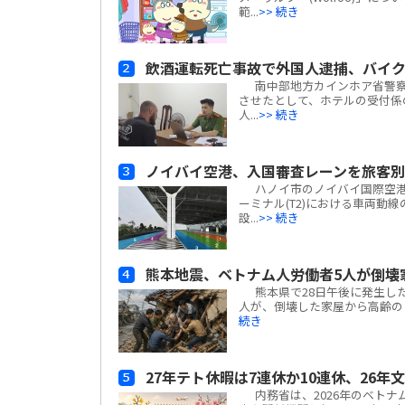
範...
>> 続き
飲酒運転死亡事故で外国人逮捕、バイ
南中部地方カインホア省警察
させたとして、ホテルの受付係
人...
>> 続き
ノイバイ空港、入国審査レーンを旅客
ハノイ市のノイバイ国際空港は
ーミナル(T2)における車両動
設...
>> 続き
熊本地震、ベトナム人労働者5人が倒壊
熊本県で28日午後に発生した
人が、倒壊した家屋から高齢の日
続き
27年テト休暇は7連休か10連休、26年
内務省は、2026年のベトナ