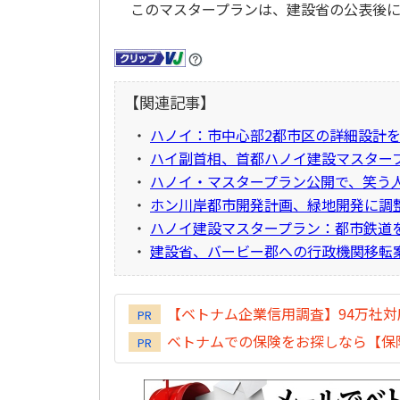
このマスタープランは、建設省の公表後に
【関連記事】
・
ハノイ：市中心部2都市区の詳細設計
・
ハイ副首相、首都ハノイ建設マスター
・
ハノイ・マスタープラン公開で、笑う
・
ホン川岸都市開発計画、緑地開発に調
・
ハノイ建設マスタープラン：都市鉄道
・
建設省、バービー郡への行政機関移転
【ベトナム企業信用調査】94万社
PR
ベトナムでの保険をお探しなら【保険
PR