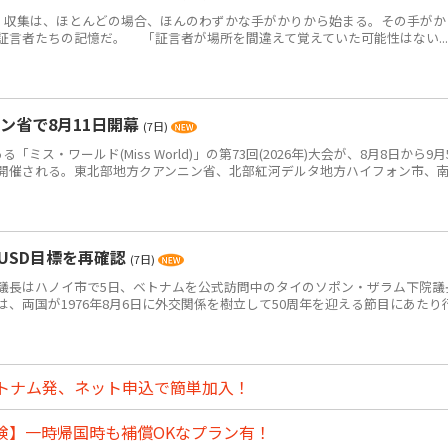
・収集は、ほとんどの場合、ほんのわずかな手がかりから始まる。その手がか
証言者たちの記憶だ。 「証言者が場所を間違えて覚えていた可能性はない...
ン省で8月11日開幕
(7日)
ス・ワールド(Miss World)」の第73回(2026年)大会が、8月8日から9月
開催される。東北部地方クアンニン省、北部紅河デルタ地方ハイフォン市、
USD目標を再確認
(7日)
長はハノイ市で5日、ベトナムを公式訪問中のタイのソポン・ザラム下院議
、両国が1976年8月6日に外交関係を樹立して50周年を迎える節目にあたり
トナム発、ネット申込で簡単加入！
険】一時帰国時も補償OKなプラン有！