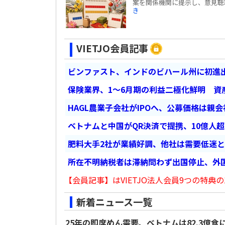
案を関係機関に提示し、意見聴取を
き
VIETJO会員記事
ビンファスト、インドのビハール州に初進出
保険業界、1～6月期の利益二極化鮮明 資
HAGL農業子会社がIPOへ、公募価格は親
ベトナムと中国がQR決済で提携、10億人
肥料大手2社が業績好調、他社は需要低迷
所在不明納税者は滞納問わず出国停止、外
【会員記事】はVIETJO法人会員9つの特典の
新着ニュース一覧
25年の即席めん需要、ベトナムは82.3億