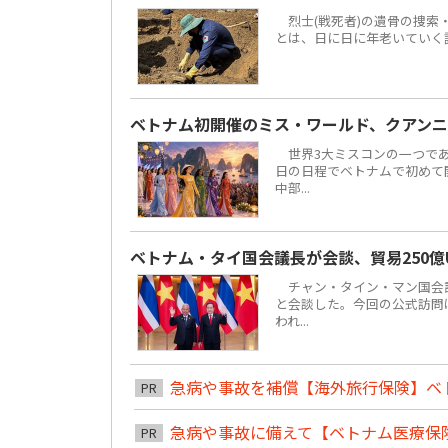
烈士(戦死者)の遺骨の捜索
とは、日に日に年老いていく
ベトナム初開催のミス・ワールド、クアンニ
世界3大ミスコンの一つである「ミ
日の日程でベトナムで初めて
中部...
ベトナム・タイ国会議長が会談、貿易250億
チャン・タイン・マン国会議
と会談した。今回の公式訪問は
われ...
急病や事故を補償【海外旅行保険】ベ
PR
急病や事故に備えて【ベトナム医療保
PR