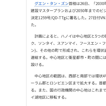
グエン・タン・ズン
首相は26日、「203
建設マスタープランおよび2050年までのビ
決定1259号/QD-TTgに署名した。27日付
た。
計画によると、ハノイは中心地区と5つの
ク、ソンタイ、スアンマイ、フースエン・フ
ン)、その他の町で形成され、これらを環状
連結する。中心地区と衛星都市・町の間に
設ける。
中心地区の範囲は、西部と南部では環状4
ーラム郡とロンビエン区まで拡大する。首都の人
る。また、国の行政機関の中心地はこれま
イ湖地区に移転する。