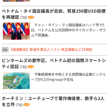
ベトナム・タイ国会議長が会談、貿易250億USD目標
を再確認
(7日)
チャン・タイン・マン国会議長はハノイ市で5
日、ベトナムを公式訪問中のタイのソポン・ザラ
ム下院議長...
【毎週配信】新設外資法人リスト 株主情報など19項目
PR
ビンホームズの都市区、ベトナム初の国際スマートシ
ティ認証
(7日)
不動産開発を中核とする民間複合企業ビングル
ープ[VIC](Vingroup)子会社
ホーチミン：ユーチューブで著作権侵害、歌手ら2人
を立件
(7日)