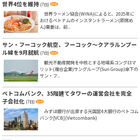
世界4位を維持
(7日)
世界ラーメン協会(WINA)によると、2025年に
おけるベトナムのインスタントラーメン(即席め
ん)需要は、前...
サン・フーコック航空、フーコック～クアラルンプー
ル線を9月就航
(7日)
観光不動産開発を中核とする地場系コングロマ
リット(複合企業)サングループ(Sun Group)傘下の
サン・フ...
ベトコムバンク、35階建てタワーの運営会社を完全
子会社化
(7日)
みずほ銀行が出資する元国営4大銀行のベトコム
バンク[VCB](Vietcombank)