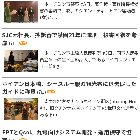
ホーチミン市警察は5日、著作権・著作隣接権侵
害の容疑で、歌手のグエン・ティ・ヒエン容疑者
(女)と、...
SJC元社長、控訴審で禁固21年に減刑 被害回復を考
慮
(7日)
ホーチミン市上級人民裁判所は5日、同市人民委
員会傘下の金・宝飾品大手であるサイゴンジュエ
リー(Saig...
ホイアン日本橋、シースルー服の観光客に退去促した
ガイドに称賛
(7日)
南中部地方ダナン市ホイアン街区(phuong Hoi
An、旧クアンナム省ホイアン市)の世界文化遺産で
ある旧市...
FPTとQsol、九電向けシステム開発・運用保守で協
業