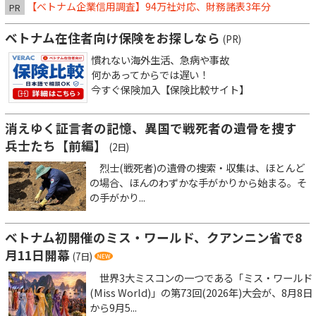
【ベトナム企業信用調査】94万社対応、財務諸表3年分
PR
ベトナム在住者向け保険をお探しなら
(PR)
慣れない海外生活、急病や事故
何かあってからでは遅い！
今すぐ保険加入【保険比較サイト】
消えゆく証言者の記憶、異国で戦死者の遺骨を捜す
兵士たち【前編】
(2日)
烈士(戦死者)の遺骨の捜索・収集は、ほとんど
の場合、ほんのわずかな手がかりから始まる。そ
の手がかり...
ベトナム初開催のミス・ワールド、クアンニン省で8
月11日開幕
(7日)
世界3大ミスコンの一つである「ミス・ワールド
(Miss World)」の第73回(2026年)大会が、8月8日
から9月5...