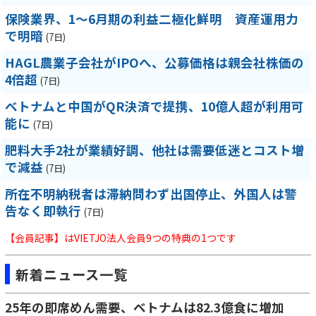
保険業界、1～6月期の利益二極化鮮明 資産運用力
で明暗
(7日)
HAGL農業子会社がIPOへ、公募価格は親会社株価の
4倍超
(7日)
ベトナムと中国がQR決済で提携、10億人超が利用可
能に
(7日)
肥料大手2社が業績好調、他社は需要低迷とコスト増
で減益
(7日)
所在不明納税者は滞納問わず出国停止、外国人は警
告なく即執行
(7日)
【会員記事】はVIETJO法人会員9つの特典の1つです
新着ニュース一覧
25年の即席めん需要、ベトナムは82.3億食に増加