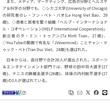
また、メディア、マーケティング、広告の分野とヘルスケ
ア＆科学の分野でも、◇シカゴ大学(University of Chicago)
の研究者のレ・フン・ベト・バオ(Le Hung Viet Bao、29
歳)、◇患者と医者を繋ぐ組織「ヘルプ・インターナショナ
ル・コオペレーション(HELP International Cooperation)」
創立者のタ・ミン・トゥアン(Ta Minh Tuan、27歳)、
◇YouTubeの動画で有名な「JVevermind」ことチャン・ド
ゥック・ベト(Tran Duc Viet、24歳)も選ばれた。
日本からは、各分野で合計28人が選出された。スポーツ
＆エンタテインメント部門では、野球の田中将大選手(27
歳)、テニスの錦織圭選手(26歳)、体操の内村航平選手(27
歳)の3人が選ばれている。