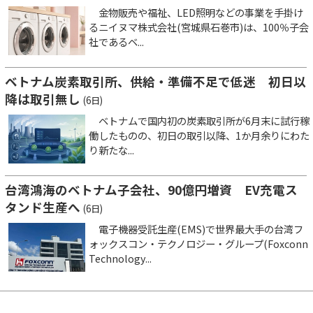
金物販売や福祉、LED照明などの事業を手掛け
るニイヌマ株式会社(宮城県石巻市)は、100％子会
社であるベ...
ベトナム炭素取引所、供給・準備不足で低迷 初日以
降は取引無し
(6日)
ベトナムで国内初の炭素取引所が6月末に試行稼
働したものの、初日の取引以降、1か月余りにわた
り新たな...
台湾鴻海のベトナム子会社、90億円増資 EV充電ス
タンド生産へ
(6日)
電子機器受託生産(EMS)で世界最大手の台湾フ
ォックスコン・テクノロジー・グループ(Foxconn
Technology...