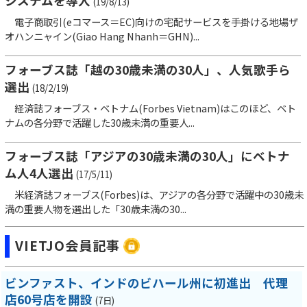
システムを導入
(19/8/13)
電子商取引(eコマース＝EC)向けの宅配サービスを手掛ける地場ザ
オハンニャイン(Giao Hang Nhanh＝GHN)...
フォーブス誌「越の30歳未満の30人」、人気歌手ら
選出
(18/2/19)
経済誌フォーブス・ベトナム(Forbes Vietnam)はこのほど、ベト
ナムの各分野で活躍した30歳未満の重要人...
フォーブス誌「アジアの30歳未満の30人」にベトナ
ム人4人選出
(17/5/11)
米経済誌フォーブス(Forbes)は、アジアの各分野で活躍中の30歳未
満の重要人物を選出した「30歳未満の30...
VIETJO会員記事
ビンファスト、インドのビハール州に初進出 代理
店60号店を開設
(7日)