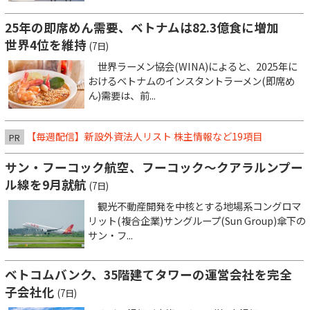
25年の即席めん需要、ベトナムは82.3億食に増加
世界4位を維持
(7日)
世界ラーメン協会(WINA)によると、2025年に
おけるベトナムのインスタントラーメン(即席め
ん)需要は、前...
【毎週配信】新設外資法人リスト 株主情報など19項目
PR
サン・フーコック航空、フーコック～クアラルンプー
ル線を9月就航
(7日)
観光不動産開発を中核とする地場系コングロマ
リット(複合企業)サングループ(Sun Group)傘下の
サン・フ...
ベトコムバンク、35階建てタワーの運営会社を完全
子会社化
(7日)