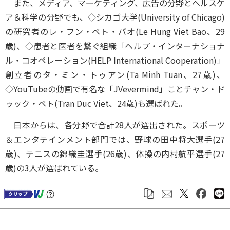
また、メディア、マーケティング、広告の分野とヘルスケ
ア＆科学の分野でも、◇シカゴ大学(University of Chicago)
の研究者のレ・フン・ベト・バオ(Le Hung Viet Bao、29
歳)、◇患者と医者を繋ぐ組織「ヘルプ・インターナショナ
ル・コオペレーション(HELP International Cooperation)」
創立者のタ・ミン・トゥアン(Ta Minh Tuan、27歳)、
◇YouTubeの動画で有名な「JVevermind」ことチャン・ド
ゥック・ベト(Tran Duc Viet、24歳)も選ばれた。
日本からは、各分野で合計28人が選出された。スポーツ
＆エンタテインメント部門では、野球の田中将大選手(27
歳)、テニスの錦織圭選手(26歳)、体操の内村航平選手(27
歳)の3人が選ばれている。