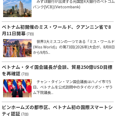
みずほ銀行が出資する元国営4大銀行のベトコム
バンク[VCB](Vietcombank)
ベトナム初開催のミス・ワールド、クアンニン省で8
月11日開幕
(7日)
世界3大ミスコンの一つである「ミス・ワールド
(Miss World)」の第73回(2026年)大会が、8月8日
から9月5...
ベトナム・タイ国会議長が会談、貿易250億USD目標
を再確認
(7日)
チャン・タイン・マン国会議長はハノイ市で5
日、ベトナムを公式訪問中のタイのソポン・ザラ
ム下院議長...
ビンホームズの都市区、ベトナム初の国際スマートシ
ティ認証
(7日)