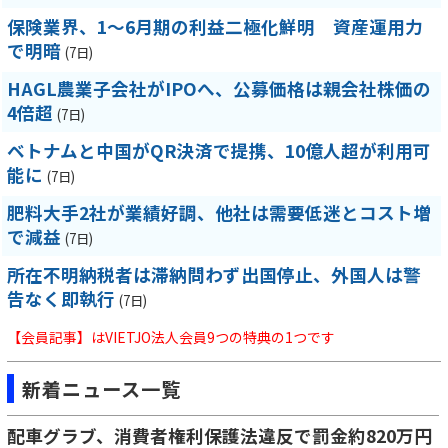
保険業界、1～6月期の利益二極化鮮明 資産運用力
で明暗
(7日)
HAGL農業子会社がIPOへ、公募価格は親会社株価の
4倍超
(7日)
ベトナムと中国がQR決済で提携、10億人超が利用可
能に
(7日)
肥料大手2社が業績好調、他社は需要低迷とコスト増
で減益
(7日)
所在不明納税者は滞納問わず出国停止、外国人は警
告なく即執行
(7日)
【会員記事】はVIETJO法人会員9つの特典の1つです
新着ニュース一覧
配車グラブ、消費者権利保護法違反で罰金約820万円