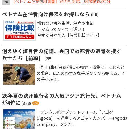
【ベトナム企業信用調査】94万社対応、財務諸表3年分
PR
ベトナム在住者向け保険をお探しなら
(PR)
慣れない海外生活、急病や事故
何かあってからでは遅い！
今すぐ保険加入【保険比較サイト】
消えゆく証言者の記憶、異国で戦死者の遺骨を捜す
兵士たち【前編】
(2日)
烈士(戦死者)の遺骨の捜索・収集は、ほとんど
の場合、ほんのわずかな手がかりから始まる。そ
の手がかり...
26年夏の欧州旅行者の人気アジア旅行先、ベトナム
が4位に
(8:38)
デジタル旅行プラットフォーム「アゴダ
(Agoda)」を運営するアゴダ・カンパニー(Agoda
Company、シンガ...