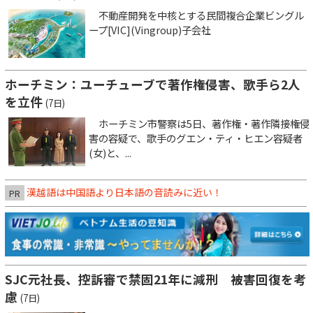
不動産開発を中核とする民間複合企業ビングル
ープ[VIC](Vingroup)子会社
ホーチミン：ユーチューブで著作権侵害、歌手ら2人
を立件
(7日)
ホーチミン市警察は5日、著作権・著作隣接権侵
害の容疑で、歌手のグエン・ティ・ヒエン容疑者
(女)と、...
漢越語は中国語より日本語の音読みに近い！
PR
SJC元社長、控訴審で禁固21年に減刑 被害回復を考
慮
(7日)