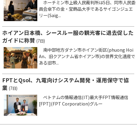
ホーチミン市上級人民裁判所は5日、同市人民委
員会傘下の金・宝飾品大手であるサイゴンジュエ
リー(Saig...
ホイアン日本橋、シースルー服の観光客に退去促した
ガイドに称賛
(7日)
南中部地方ダナン市ホイアン街区(phuong Hoi
An、旧クアンナム省ホイアン市)の世界文化遺産で
ある旧市...
FPTとQsol、九電向けシステム開発・運用保守で協
業
(7日)
ベトナムの情報通信(IT)最大手FPT情報通信
[FPT](FPT Corporation)グルー