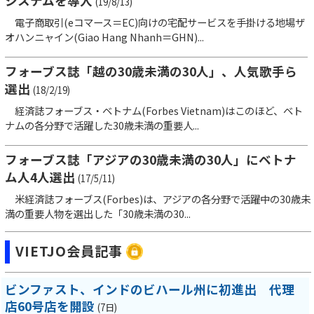
システムを導入
(19/8/13)
電子商取引(eコマース＝EC)向けの宅配サービスを手掛ける地場ザ
オハンニャイン(Giao Hang Nhanh＝GHN)...
フォーブス誌「越の30歳未満の30人」、人気歌手ら
選出
(18/2/19)
経済誌フォーブス・ベトナム(Forbes Vietnam)はこのほど、ベト
ナムの各分野で活躍した30歳未満の重要人...
フォーブス誌「アジアの30歳未満の30人」にベトナ
ム人4人選出
(17/5/11)
米経済誌フォーブス(Forbes)は、アジアの各分野で活躍中の30歳未
満の重要人物を選出した「30歳未満の30...
VIETJO会員記事
ビンファスト、インドのビハール州に初進出 代理
店60号店を開設
(7日)