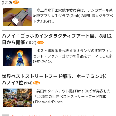
(12:12)
商工省傘下国家競争委員会は、シンガポール系
配車アプリ大手グラブ(Grab)の現地法人グラブベ
トナム(Gra...
ハノイ：ゴッホのインタラクティブアート展、8月12
日から開催
(10:20)
ポスト印象派を代表するオランダの画家フィン
セント・ファン・ゴッホの作品をテーマにした多
感覚型イン...
世界ベストストリートフード都市、ホーチミン1位
ハノイ7位
(9:41)
英国のタイムアウト誌(Time Out)が発表した
「2026年の世界ベストストリートフード都市
(The world’s bes...