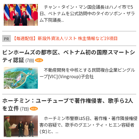
チャン・タイン・マン国会議長はハノイ市で5
日、ベトナムを公式訪問中のタイのソポン・ザラ
ム下院議長...
【毎週配信】新設外資法人リスト 株主情報など19項目
PR
ビンホームズの都市区、ベトナム初の国際スマートシ
ティ認証
(7日)
不動産開発を中核とする民間複合企業ビングル
ープ[VIC](Vingroup)子会社
ホーチミン：ユーチューブで著作権侵害、歌手ら2人
を立件
(7日)
ホーチミン市警察は5日、著作権・著作隣接権侵
害の容疑で、歌手のグエン・ティ・ヒエン容疑者
(女)と、...