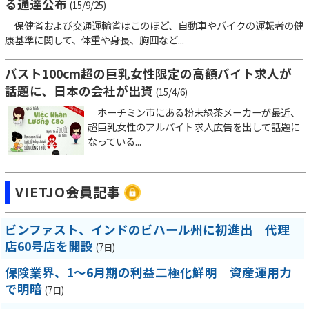
る通達公布
(15/9/25)
保健省および交通運輸省はこのほど、自動車やバイクの運転者の健
康基準に関して、体重や身長、胸囲など...
バスト100cm超の巨乳女性限定の高額バイト求人が
話題に、日本の会社が出資
(15/4/6)
ホーチミン市にある粉末緑茶メーカーが最近、
超巨乳女性のアルバイト求人広告を出して話題に
なっている...
VIETJO会員記事
ビンファスト、インドのビハール州に初進出 代理
店60号店を開設
(7日)
保険業界、1～6月期の利益二極化鮮明 資産運用力
で明暗
(7日)