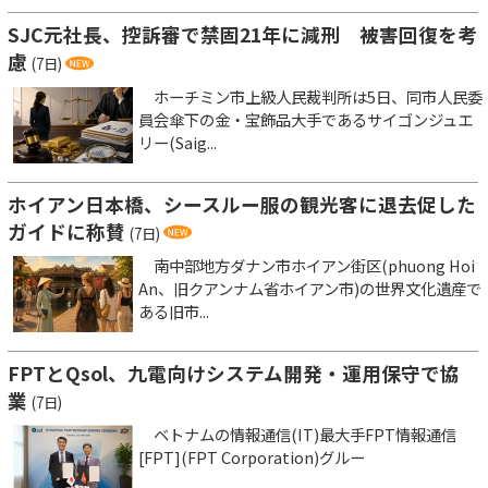
SJC元社長、控訴審で禁固21年に減刑 被害回復を考
慮
(7日)
ホーチミン市上級人民裁判所は5日、同市人民委
員会傘下の金・宝飾品大手であるサイゴンジュエ
リー(Saig...
ホイアン日本橋、シースルー服の観光客に退去促した
ガイドに称賛
(7日)
南中部地方ダナン市ホイアン街区(phuong Hoi
An、旧クアンナム省ホイアン市)の世界文化遺産で
ある旧市...
FPTとQsol、九電向けシステム開発・運用保守で協
業
(7日)
ベトナムの情報通信(IT)最大手FPT情報通信
[FPT](FPT Corporation)グルー