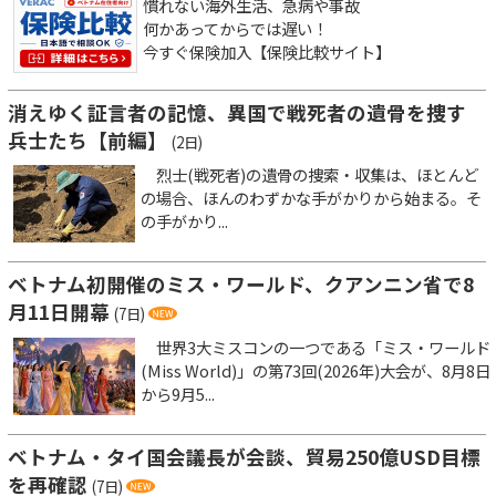
慣れない海外生活、急病や事故
何かあってからでは遅い！
今すぐ保険加入【保険比較サイト】
消えゆく証言者の記憶、異国で戦死者の遺骨を捜す
兵士たち【前編】
(2日)
烈士(戦死者)の遺骨の捜索・収集は、ほとんど
の場合、ほんのわずかな手がかりから始まる。そ
の手がかり...
ベトナム初開催のミス・ワールド、クアンニン省で8
月11日開幕
(7日)
世界3大ミスコンの一つである「ミス・ワールド
(Miss World)」の第73回(2026年)大会が、8月8日
から9月5...
ベトナム・タイ国会議長が会談、貿易250億USD目標
を再確認
(7日)