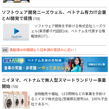
ソフトウェア開発ニーズウェル、ベトナム有力IT企業
とAI開発で提携
(7日)
ソフトウェア開発を手掛ける株式会社ニーズウ
ェル(東京都千代田区)は、ベトナムを代表する情
報技術(IT)...
漢越語は中国語より日本語の音読みに近い！
PR
ニイヌマ、ベトナムで無人型スマートランドリー事業
開始
(7日)
金物販売や福祉、LED照明などの事業を手掛け
るニイヌマ株式会社(宮城県石巻市)は、100％子会
社であるベ...