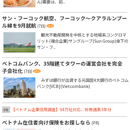
ん)需要は、前...
サン・フーコック航空、フーコック～クアラルンプー
ル線を9月就航
(7日)
観光不動産開発を中核とする地場系コングロマ
リット(複合企業)サングループ(Sun Group)傘下の
サン・フ...
ベトコムバンク、35階建てタワーの運営会社を完全
子会社化
(7日)
みずほ銀行が出資する元国営4大銀行のベトコム
バンク[VCB](Vietcombank)
【ベトナム企業信用調査】94万社対応、財務諸表3年分
PR
ベトナム在住者向け保険をお探しなら
(PR)