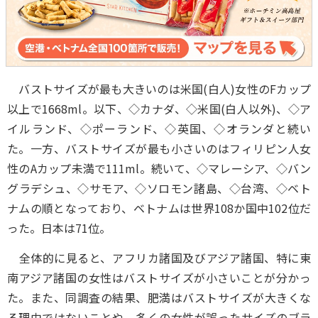
バストサイズが最も大きいのは米国(白人)女性のFカップ
以上で1668ml。以下、◇カナダ、◇米国(白人以外)、◇ア
イルランド、◇ポーランド、◇英国、◇オランダと続い
た。一方、バストサイズが最も小さいのはフィリピン人女
性のAカップ未満で111ml。続いて、◇マレーシア、◇バン
グラデシュ、◇サモア、◇ソロモン諸島、◇台湾、◇ベト
ナムの順となっており、ベトナムは世界108か国中102位だ
った。日本は71位。
全体的に見ると、アフリカ諸国及びアジア諸国、特に東
南アジア諸国の女性はバストサイズが小さいことが分かっ
た。また、同調査の結果、肥満はバストサイズが大きくな
る理由ではないことや、多くの女性が誤ったサイズのブラ