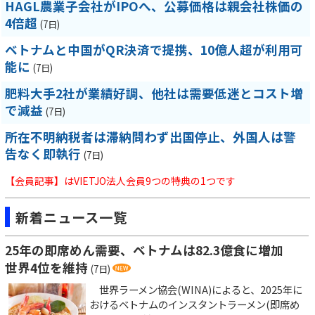
HAGL農業子会社がIPOへ、公募価格は親会社株価の
4倍超
(7日)
ベトナムと中国がQR決済で提携、10億人超が利用可
能に
(7日)
肥料大手2社が業績好調、他社は需要低迷とコスト増
で減益
(7日)
所在不明納税者は滞納問わず出国停止、外国人は警
告なく即執行
(7日)
【会員記事】はVIETJO法人会員9つの特典の1つです
新着ニュース一覧
25年の即席めん需要、ベトナムは82.3億食に増加
世界4位を維持
(7日)
世界ラーメン協会(WINA)によると、2025年に
おけるベトナムのインスタントラーメン(即席め