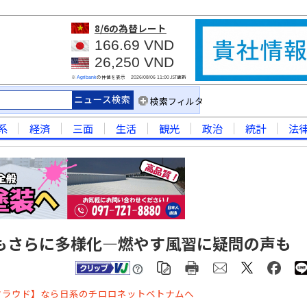
8/6
の為替レート
166.69 VND
26,250 VND
※
の仲値を表示
JST更新
Agribank
2026/08/06 11:00
検索フィルタ
系
経済
三面
生活
観光
政治
統計
法
もさらに多様化―燃やす風習に疑問の声も
クラウド】なら日系のチロロネットベトナムへ