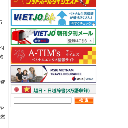
万
付
約
影響
越日・日越辞書(8万語収録)
や
を燃