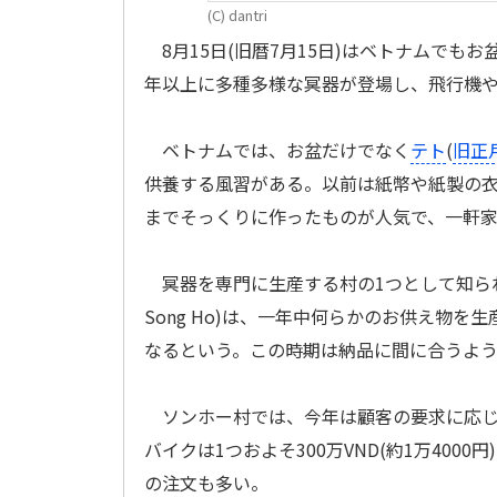
(C) dantri
8月15日(旧暦7月15日)はベトナムでも
年以上に多種多様な冥器が登場し、飛行機
ベトナムでは、お盆だけでなく
テト
(
旧正
供養する風習がある。以前は紙幣や紙製の
までそっくりに作ったものが人気で、一軒
冥器を専門に生産する村の1つとして知ら
Song Ho)は、一年中何らかのお供え物
なるという。この時期は納品に間に合うよ
ソンホー村では、今年は顧客の要求に応じ
バイクは1つおよそ300万VND(約1万40
の注文も多い。