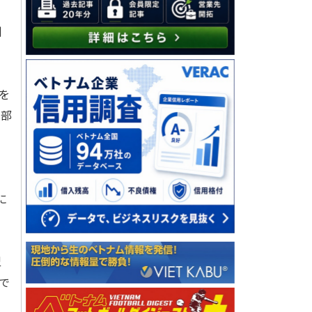
例
を
細部
に
型
で