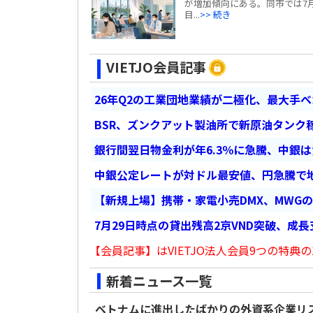
が増加傾向にある。同市では7月
目...
>> 続き
VIETJO会員記事
26年Q2の工業団地業績が二極化、最大手
BSR、ズンクアット製油所で新原油タンク稼
銀行間翌日物金利が年6.3％に急騰、中銀
中銀公定レートが対ドル最安値、円急騰で
【新規上場】携帯・家電小売DMX、MWG
7月29日時点の貸出残高2京VND突破、成
【会員記事】はVIETJO法人会員9つの特典の
新着ニュース一覧
ベトナムに進出したばかりの外資系企業リ