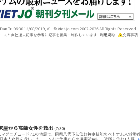
[Dan Tri 06:30 14/08/2019, A]. © Viet-jo.com 2002-2026 All Rights Reserved.
各ソースと自社過去記事を参考に記事を編集・制作しています
利用規約
免責事項
家屋から高齢女性を救出
(7/30)
マグニチュード7.1の地震で、同県八代市に住む特定技能のベトナム人労働者
本人女性を救出した。 5人は仕事からの帰宅途中に、近所に住む1人暮...
>