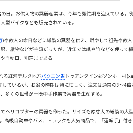
お盆の日。お供え物の冥器産業は、今年も繁忙期を迎えている。
や大型バイクなども販売されている。
月
)や故人の命日などに紙製の冥器を供え、燃やして祖先や故人
衣服、履物などが主流だったが、近年では紙や竹などを使って
家や自動車、別荘まである。
れる紅河デルタ地方
バクニン省
トゥアンタイン郡ソンホー村(xa
を生産しているが、お盆の時期は特に忙しく、注文は通常の3～4倍
う、多くの世帯が一晩中手作業で冥器を生産する。
てヘリコプターの冥器も作った。サイズも原寸大の紙製の大
00円)。高級自動車やバス、トラックも人気商品で、「運転手」付き