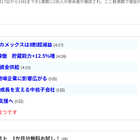
17日から24日までの1週間に185人の感染者が確認され、ここ数週間で増加
ベカメックスは8割超減益
(4:37)
働 貯蔵能力+12.5％増
(4:26)
は資金供給
(4:15)
地場企業に影響広がる
(5日)
の成長を支える中核子会社
(5日)
長支援へ
(5日)
1つです
スト 1か月分無料お試し！
(PR)