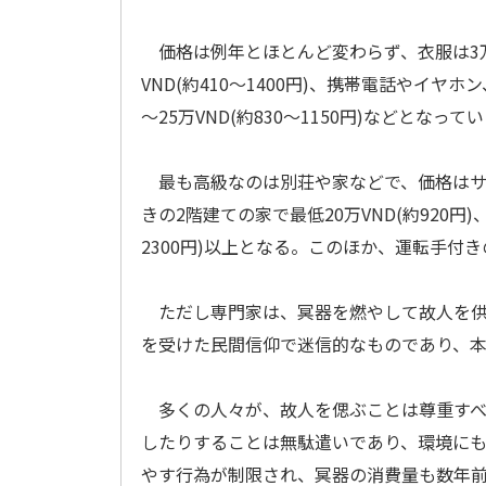
価格は例年とほとんど変わらず、衣服は3万～1
VND(約410～1400円)、携帯電話やイ
～25万VND(約830～1150円)などとなって
最も高級なのは別荘や家などで、価格はサ
きの2階建ての家で最低20万VND(約920
2300円)以上となる。このほか、運転手付きの自
ただし専門家は、冥器を燃やして故人を供
を受けた民間信仰で迷信的なものであり、
多くの人々が、故人を偲ぶことは尊重すべ
したりすることは無駄遣いであり、環境に
やす行為が制限され、冥器の消費量も数年