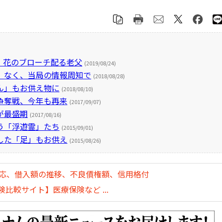
、花のブローチ配る老父
(2019/08/24)
」なく、当局の情報周知で
(2018/08/28)
ん」もお供え物に
(2018/08/10)
争奪戦、今年も再来
(2017/09/07)
が最盛期
(2017/08/16)
う「浮遊霊」たち
(2015/09/01)
した「足」もお供え
(2015/08/26)
対応、借入額の推移、不良債権額、信用格付
比較サイト】医療保険など ...