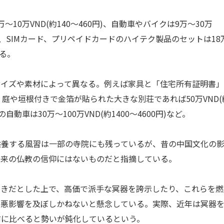
0万VND(約140～460円)、自動車やバイクは9万～30万
ヤホン、SIMカード、プリペイドカードのハイテク製品のセットは18
いる。
イズや素材によって異なる。例えば家具と「住宅所有証明書」
円)、庭や垣根付きで金箔が貼られた大きな別荘であれば50万VND(
動車は30万～100万VND(約1400～4600円)など。
養する風習は一部の寺院にも残っているが、昔の中国文化の
本来の仏教の信仰にはないものだと指摘している。
きだとした上で、高価で派手な冥器を誇示したり、これらを燃
も悪影響を及ぼしかねないと懸念している。実際、近年は冥器
前に比べると勢いが鈍化しているという。