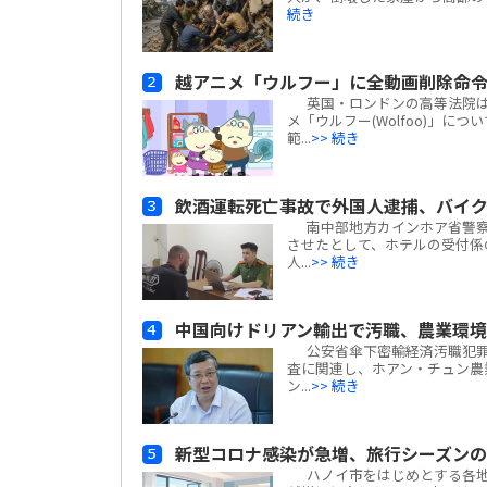
続き
越アニメ「ウルフー」に全動画削除命
英国・ロンドンの高等法院は、ベ
メ「ウルフー(Wolfoo)」につ
範...
>> 続き
飲酒運転死亡事故で外国人逮捕、バイ
南中部地方カインホア省警察
させたとして、ホテルの受付係
人...
>> 続き
中国向けドリアン輸出で汚職、農業環
公安省傘下密輸経済汚職犯罪捜
査に関連し、ホアン・チュン農業
ン...
>> 続き
新型コロナ感染が急増、旅行シーズン
ハノイ市をはじめとする各地の