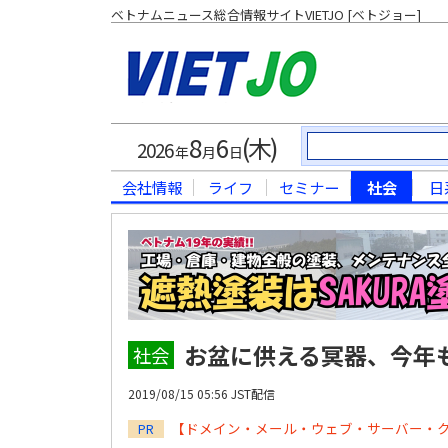
ベトナムニュース総合情報サイトVIETJO [ベトジョー]
8
6
(木)
2026
年
月
日
会社情報
ライフ
セミナー
社会
日
お盆に供える冥器、今年
社会
2019/08/15 05:56 JST配信
【ドメイン・メール・ウェブ・サーバー・
PR