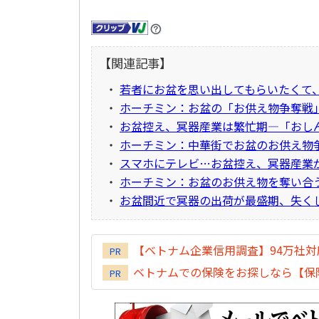
【関連記事】
・
若者にお盆を思い出してもらいたくて
・
ホーチミン：お盆の「お供え物争奪戦
・
お盆控え、冥器産業は繁忙期―「おし
・
ホーチミン：中華街でお盆のお供え物
・
スマホにテレビ…お盆控え、冥器産業
・
ホーチミン：お盆のお供え物を奪い合
・
お盆間近で冥器の出荷が最盛期、失く
【ベトナム企業信用調査】94万社
PR
ベトナムでの保険をお探しなら【保険
PR