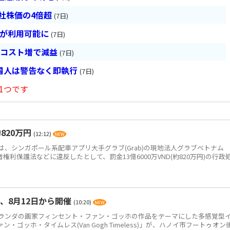
会社株価の4倍超
(7日)
超が利用可能に
(7日)
とコスト増で減益
(7日)
国人は警告なく即執行
(7日)
1つです
820万円
(12:12)
、シンガポール系配車アプリ大手グラブ(Grab)の現地法人グラブベトナム
、消費者権利保護法などに違反したとして、罰金13億6000万VND(約820万円)の行政
、8月12日から開催
(10:20)
ンダの画家フィンセント・ファン・ゴッホの作品をテーマにした多感覚型
ゴッホ・タイムレス(Van Gogh Timeless)」が、ハノイ市フートゥオン