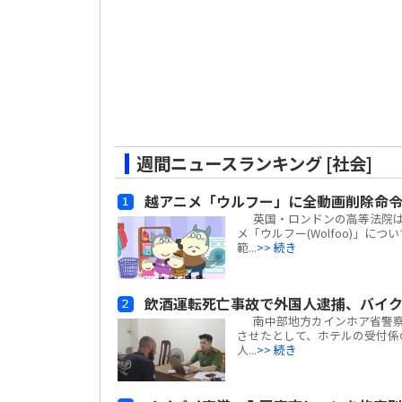
週間ニュースランキング [社会]
越アニメ「ウルフー」に全動画削除命
英国・ロンドンの高等法院は、ベ
メ「ウルフー(Wolfoo)」につ
範...
>> 続き
飲酒運転死亡事故で外国人逮捕、バイ
南中部地方カインホア省警察
させたとして、ホテルの受付係
人...
>> 続き