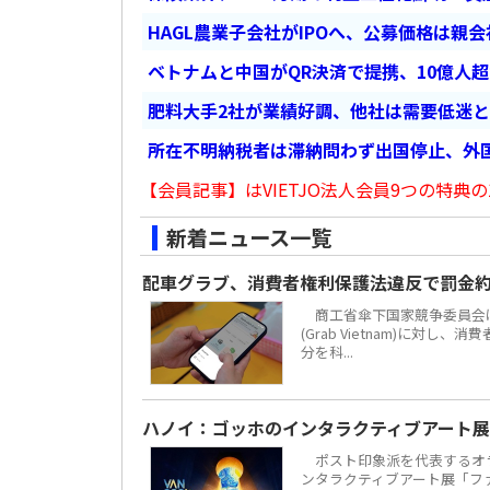
HAGL農業子会社がIPOへ、公募価格は親
ベトナムと中国がQR決済で提携、10億人
肥料大手2社が業績好調、他社は需要低迷
所在不明納税者は滞納問わず出国停止、外
【会員記事】はVIETJO法人会員9つの特典の
新着ニュース一覧
配車グラブ、消費者権利保護法違反で罰金約
商工省傘下国家競争委員会は
(Grab Vietnam)に対し
分を科...
ハノイ：ゴッホのインタラクティブアート展
ポスト印象派を代表するオラ
ンタラクティブアート展「ファン・