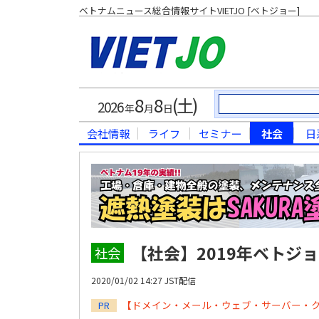
ベトナムニュース総合情報サイトVIETJO [ベトジョー]
8
8
(土)
2026
年
月
日
会社情報
ライフ
セミナー
社会
日
【社会】2019年ベトジ
社会
2020/01/02 14:27 JST配信
【ドメイン・メール・ウェブ・サーバー・
PR