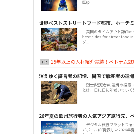
区(p...
世界ベストストリートフード都市、ホーチミ
英国のタイムアウト誌(Time 
best cities for str
グ...
15年以上の人材紹介実績！ベトナム就職は
PR
消えゆく証言者の記憶、異国で戦死者の遺
烈士(戦死者)の遺骨の捜索
とは、日に日に年老いていく
26年夏の欧州旅行者の人気アジア旅行先、
デジタル旅行プラットフォーム「
ガポール)が発表した2026