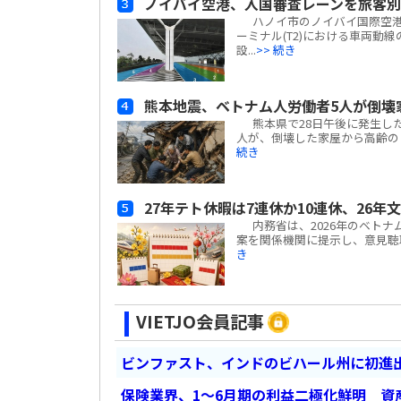
ノイバイ空港、入国審査レーンを旅客
ハノイ市のノイバイ国際空港は
ーミナル(T2)における車両動
設...
>> 続き
熊本地震、ベトナム人労働者5人が倒壊
熊本県で28日午後に発生した
人が、倒壊した家屋から高齢の日
続き
27年テト休暇は7連休か10連休、26年
内務省は、2026年のベトナ
案を関係機関に提示し、意見聴取を
き
VIETJO会員記事
ビンファスト、インドのビハール州に初進出
保険業界、1～6月期の利益二極化鮮明 資