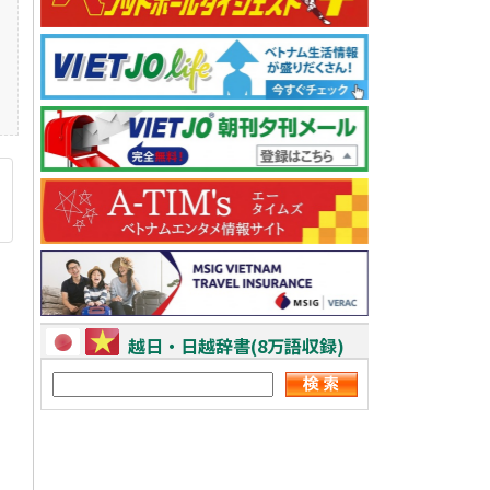
越日・日越辞書(8万語収録)