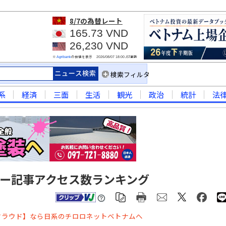
8/7
の為替レート
165.73 VND
26,230 VND
※
の仲値を表示
JST更新
Agribank
2026/08/07 18:00
検索フィルタ
系
経済
三面
生活
観光
政治
統計
法
ョー記事アクセス数ランキング
クラウド】なら日系のチロロネットベトナムへ