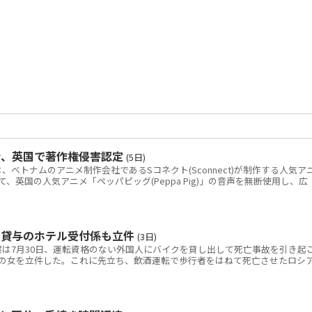
令、英国で著作権侵害認定
(5日)
トナムのアニメ制作会社であるSコネクト(Sconnect)が制作する人気ア
いて、英国の人気アニメ「ペッパピッグ(Peppa Pig)」の音声を無断使用し、広
ク貸与のホテル受付係も立件
(3日)
は7月30日、運転資格のない外国人にバイクを貸し出して死亡事故を引き起
の女を立件した。これに先立ち、飲酒運転で歩行者をはねて死亡させたロシ