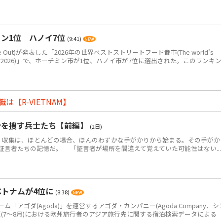
ン1位 ハノイ7位
(9:41)
Out)が発表した「2026年の世界ベストストリートフード都市(The world’s
eet food in 2026)」で、ホーチミン市が1位、ハノイ市が7位に選出された。このランキ
【R-VIETNAM】
骨を捜す兵士たち【前編】
(2日)
・収集は、ほとんどの場合、ほんのわずかな手がかりから始まる。その手がか
証言者たちの記憶だ。 「証言者が場所を間違えて覚えていた可能性はない...
ベトナムが4位に
(8:38)
アゴダ(Agoda)」を運営するアゴダ・カンパニー(Agoda Company、シ
年夏(7～8月)における欧州旅行者のアジア旅行先に関する宿泊検索データによる