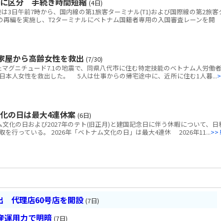
別に区分 手続き時間短縮
(4日)
3日午前7時から、国内線の第1旅客ターミナル(T1)および国際線の第2旅客
線の再編を実施し、T2ターミナルにベトナム国籍者専用の入国審査レーンを開
家屋から高齢女性を救出
(7/30)
マグニチュード7.1の地震で、同県八代市に住む特定技能のベトナム人労働者
本人女性を救出した。 5人は仕事からの帰宅途中に、近所に住む1人暮...
>
文化の日は最大4連休案
(6日)
ム文化の日および2027年のテト(旧正月)と建国記念日に伴う休暇について、日
行っている。 2026年「ベトナム文化の日」は最大4連休 2026年11...
>>
 代理店60号店を開設
(7日)
産運用力で明暗
(7日)