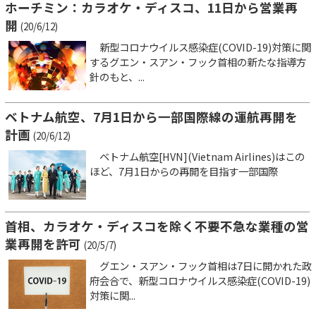
ホーチミン：カラオケ・ディスコ、11日から営業再
開
(20/6/12)
新型コロナウイルス感染症(COVID-19)対策に関
するグエン・スアン・フック首相の新たな指導方
針のもと、...
ベトナム航空、7月1日から一部国際線の運航再開を
計画
(20/6/12)
ベトナム航空[HVN](Vietnam Airlines)はこの
ほど、7月1日からの再開を目指す一部国際
首相、カラオケ・ディスコを除く不要不急な業種の営
業再開を許可
(20/5/7)
グエン・スアン・フック首相は7日に開かれた政
府会合で、新型コロナウイルス感染症(COVID-19)
対策に関...