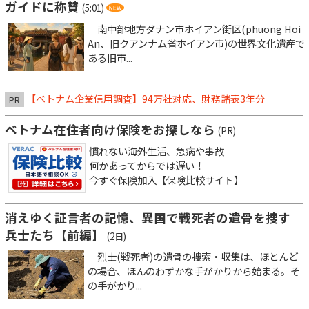
ガイドに称賛
(5:01)
南中部地方ダナン市ホイアン街区(phuong Hoi
An、旧クアンナム省ホイアン市)の世界文化遺産で
ある旧市...
【ベトナム企業信用調査】94万社対応、財務諸表3年分
PR
ベトナム在住者向け保険をお探しなら
(PR)
慣れない海外生活、急病や事故
何かあってからでは遅い！
今すぐ保険加入【保険比較サイト】
消えゆく証言者の記憶、異国で戦死者の遺骨を捜す
兵士たち【前編】
(2日)
烈士(戦死者)の遺骨の捜索・収集は、ほとんど
の場合、ほんのわずかな手がかりから始まる。そ
の手がかり...