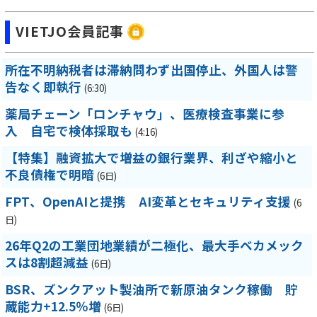
VIETJO会員記事
所在不明納税者は滞納問わず出国停止、外国人は警
告なく即執行
(6:30)
薬局チェーン「ロンチャウ」、医療検査事業に参
入 自宅で検体採取も
(4:16)
【特集】融資拡大で増益の銀行業界、利ざや縮小と
不良債権で明暗
(6日)
FPT、OpenAIと提携 AI変革とセキュリティ支援
(6
日)
26年Q2の工業団地業績が二極化、最大手ベカメック
スは8割超減益
(6日)
BSR、ズンクアット製油所で新原油タンク稼働 貯
蔵能力+12.5％増
(6日)