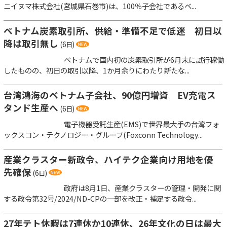
ニイヌマ株式会社(宮城県石巻市)は、100％子会社であるベ...
ベトナム炭素取引所、供給・準備不足で低迷 初日以
降は取引無し
(6日)
ベトナムで国内初の炭素取引所が6月末に試行稼働
したものの、初日の取引以降、1か月余りにわたり新たな...
台湾鴻海のベトナム子会社、90億円増資 EV充電ス
タンド生産へ
(6日)
電子機器受託生産(EMS)で世界最大手の台湾フォ
ックスコン・テクノロジー・グループ(Foxconn Technology...
産業クラスター新政令、ハイテク企業向け用地を優
先確保
(6日)
政府は8月1日、産業クラスターの管理・開発に関
する政令第32号/2024/ND-CPの一部を改正・補足する政令...
27年テト休暇は7連休か10連休、26年文化の日は最大