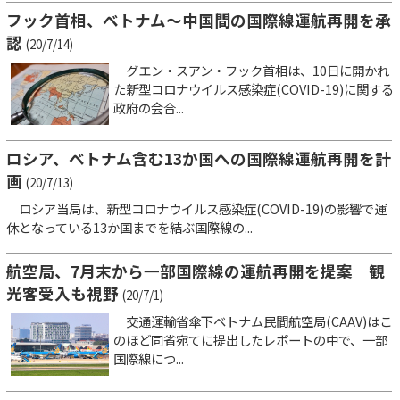
フック首相、ベトナム～中国間の国際線運航再開を承
認
(20/7/14)
グエン・スアン・フック首相は、10日に開かれ
た新型コロナウイルス感染症(COVID-19)に関する
政府の会合...
ロシア、ベトナム含む13か国への国際線運航再開を計
画
(20/7/13)
ロシア当局は、新型コロナウイルス感染症(COVID-19)の影響で運
休となっている13か国までを結ぶ国際線の...
航空局、7月末から一部国際線の運航再開を提案 観
光客受入も視野
(20/7/1)
交通運輸省傘下ベトナム民間航空局(CAAV)はこ
のほど同省宛てに提出したレポートの中で、一部
国際線につ...