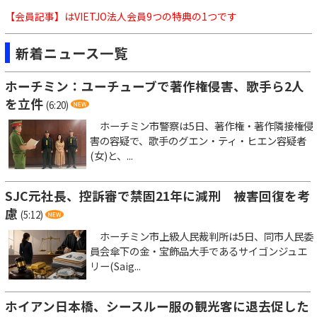
【会員記事】はVIETJO法人会員9つの特典の1つです
新着ニュース一覧
ホーチミン：ユーチューブで著作権侵害、歌手ら2人
を立件
(6:20)
ホーチミン市警察は5日、著作権・著作隣接権侵
害の容疑で、歌手のグエン・ティ・ヒエン容疑者
(女)と、...
SJC元社長、控訴審で禁固21年に減刑 被害回復を考
慮
(5:12)
ホーチミン市上級人民裁判所は5日、同市人民委
員会傘下の金・宝飾品大手であるサイゴンジュエ
リー(Saig...
ホイアン日本橋、シースルー服の観光客に退去促した