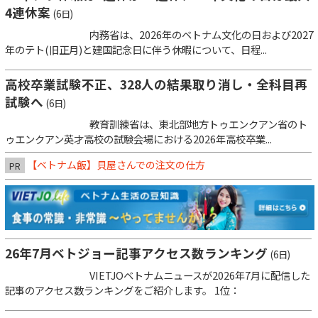
4連休案
(6日)
内務省は、2026年のベトナム文化の日および2027
年のテト(旧正月)と建国記念日に伴う休暇について、日程...
高校卒業試験不正、328人の結果取り消し・全科目再
試験へ
(6日)
教育訓練省は、東北部地方トゥエンクアン省のト
ゥエンクアン英才高校の試験会場における2026年高校卒業...
【ベトナム飯】貝屋さんでの注文の仕方
PR
26年7月ベトジョー記事アクセス数ランキング
(6日)
VIETJOベトナムニュースが2026年7月に配信した
記事のアクセス数ランキングをご紹介します。 1位：