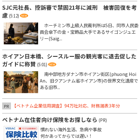
SJC元社長、控訴審で禁固21年に減刑 被害回復を考
慮
(5:12)
ホーチミン市上級人民裁判所は5日、同市人民委
員会傘下の金・宝飾品大手であるサイゴンジュエ
リー(Saig...
ホイアン日本橋、シースルー服の観光客に退去促した
ガイドに称賛
(5:01)
南中部地方ダナン市ホイアン街区(phuong Hoi
An、旧クアンナム省ホイアン市)の世界文化遺産で
ある旧市...
【ベトナム企業信用調査】94万社対応、財務諸表3年分
PR
ベトナム在住者向け保険をお探しなら
(PR)
慣れない海外生活、急病や事故
何かあってからでは遅い！