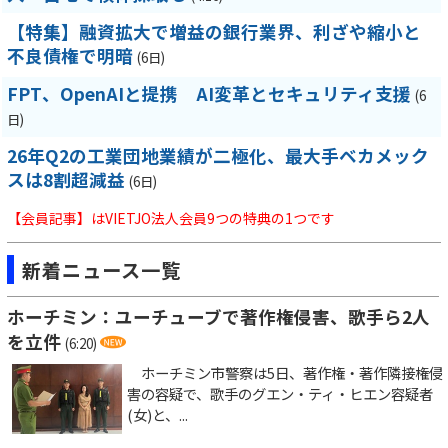
【特集】融資拡大で増益の銀行業界、利ざや縮小と
不良債権で明暗
(6日)
FPT、OpenAIと提携 AI変革とセキュリティ支援
(6
日)
26年Q2の工業団地業績が二極化、最大手ベカメック
スは8割超減益
(6日)
【会員記事】はVIETJO法人会員9つの特典の1つです
新着ニュース一覧
ホーチミン：ユーチューブで著作権侵害、歌手ら2人
を立件
(6:20)
ホーチミン市警察は5日、著作権・著作隣接権侵
害の容疑で、歌手のグエン・ティ・ヒエン容疑者
(女)と、...