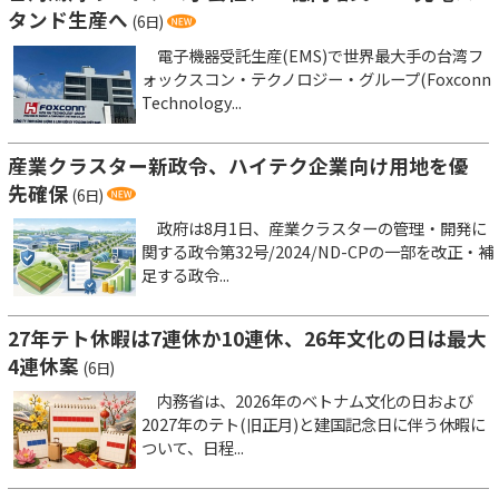
タンド生産へ
(6日)
電子機器受託生産(EMS)で世界最大手の台湾フ
ォックスコン・テクノロジー・グループ(Foxconn
Technology...
産業クラスター新政令、ハイテク企業向け用地を優
先確保
(6日)
政府は8月1日、産業クラスターの管理・開発に
関する政令第32号/2024/ND-CPの一部を改正・補
足する政令...
27年テト休暇は7連休か10連休、26年文化の日は最大
4連休案
(6日)
内務省は、2026年のベトナム文化の日および
2027年のテト(旧正月)と建国記念日に伴う休暇に
ついて、日程...