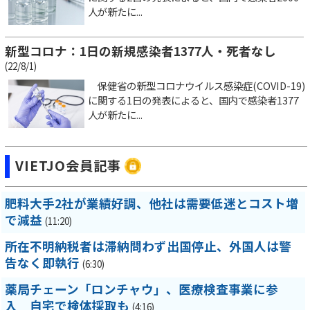
人が新たに...
新型コロナ：1日の新規感染者1377人・死者なし
(22/8/1)
保健省の新型コロナウイルス感染症(COVID-19)
に関する1日の発表によると、国内で感染者1377
人が新たに...
VIETJO会員記事
肥料大手2社が業績好調、他社は需要低迷とコスト増
で減益
(11:20)
所在不明納税者は滞納問わず出国停止、外国人は警
告なく即執行
(6:30)
薬局チェーン「ロンチャウ」、医療検査事業に参
入 自宅で検体採取も
(4:16)