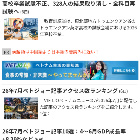
高校卒業試験不正、328人の結果取り消し・全科目再
試験へ
(6日)
教育訓練省は、東北部地方トゥエンクアン省の
トゥエンクアン英才高校の試験会場における2026
年高校卒業...
漢越語は中国語より日本語の音読みに近い！
PR
26年7月ベトジョー記事アクセス数ランキング
(6日)
VIETJOベトナムニュースが2026年7月に配信し
た記事のアクセス数ランキングをご紹介します。
1位：
26年7月ベトジョー記事10選：4～6月GDP成長率
+8.39％など
(6日)