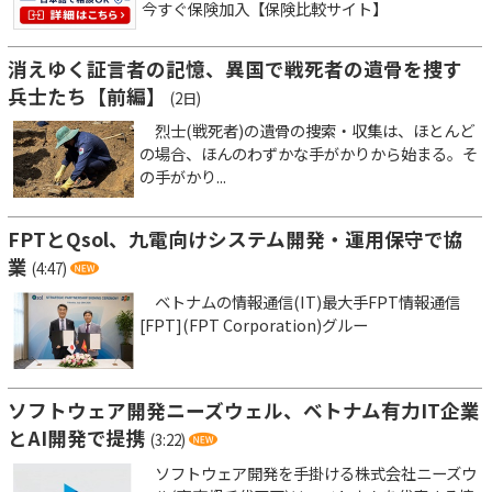
今すぐ保険加入【保険比較サイト】
消えゆく証言者の記憶、異国で戦死者の遺骨を捜す
兵士たち【前編】
(2日)
烈士(戦死者)の遺骨の捜索・収集は、ほとんど
の場合、ほんのわずかな手がかりから始まる。そ
の手がかり...
FPTとQsol、九電向けシステム開発・運用保守で協
業
(4:47)
ベトナムの情報通信(IT)最大手FPT情報通信
[FPT](FPT Corporation)グルー
ソフトウェア開発ニーズウェル、ベトナム有力IT企業
とAI開発で提携
(3:22)
ソフトウェア開発を手掛ける株式会社ニーズウ