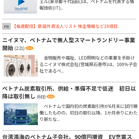
ェル(東京都千代田区)は、ベトナムを代表する情
報技術(IT)...
【毎週配信】新設外資法人リスト 株主情報など19項目
PR
ニイヌマ、ベトナムで無人型スマートランドリー事業
開始
(2:21)
金物販売や福祉、LED照明などの事業を手掛け
るニイヌマ株式会社(宮城県石巻市)は、100％子会
社であるベ...
ベトナム炭素取引所、供給・準備不足で低迷 初日以
降は取引無し
(6日)
ベトナムで国内初の炭素取引所が6月末に試行稼
働したものの、初日の取引以降、1か月余りにわた
り新たな...
台湾鴻海のベトナム子会社、90億円増資 EV充電ス