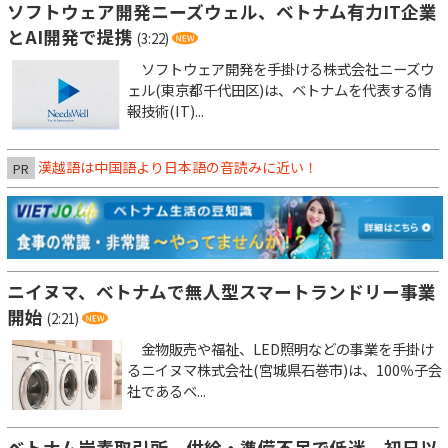
ソフトウェア開発ニーズウェル、ベトナム有力IT企業
とAI開発で提携
(3:22)
ソフトウェア開発を手掛ける株式会社ニーズウ
ェル(東京都千代田区)は、ベトナムを代表する情
報技術(IT)...
漢越語は中国語より日本語の音読みに近い！
PR
ニイヌマ、ベトナムで無人型スマートランドリー事業
開始
(2:21)
金物販売や福祉、LED照明などの事業を手掛け
るニイヌマ株式会社(宮城県石巻市)は、100％子会
社であるベ...
ベトナム炭素取引所、供給・準備不足で低迷 初日以