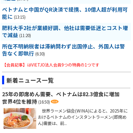
ベトナムと中国がQR決済で提携、10億人超が利用可
能に
(13:15)
肥料大手2社が業績好調、他社は需要低迷とコスト増
で減益
(11:20)
所在不明納税者は滞納問わず出国停止、外国人は警
告なく即執行
(6:30)
【会員記事】はVIETJO法人会員9つの特典の1つです
新着ニュース一覧
25年の即席めん需要、ベトナムは82.3億食に増加
世界4位を維持
(16:50)
世界ラーメン協会(WINA)によると、2025年に
おけるベトナムのインスタントラーメン(即席め
ん)需要は、前...