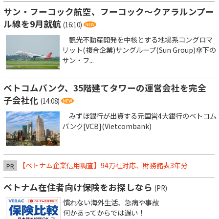
サン・フーコック航空、フーコック～クアラルンプー
ル線を9月就航
(16:10)
観光不動産開発を中核とする地場系コングロマ
リット(複合企業)サングループ(Sun Group)傘下の
サン・フ...
ベトコムバンク、35階建てタワーの運営会社を完全
子会社化
(14:08)
みずほ銀行が出資する元国営4大銀行のベトコム
バンク[VCB](Vietcombank)
【ベトナム企業信用調査】94万社対応、財務諸表3年分
PR
ベトナム在住者向け保険をお探しなら
(PR)
慣れない海外生活、急病や事故
何かあってからでは遅い！