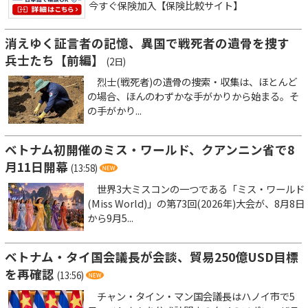
今すぐ保険加入【保険比較サイト】
消えゆく証言者の記憶、異国で戦死者の遺骨を捜す
兵士たち【前編】
(2日)
烈士(戦死者)の遺骨の捜索・収集は、ほとんど
の場合、ほんのわずかな手がかりから始まる。そ
の手がかり...
ベトナム初開催のミス・ワールド、クアンニン省で8
月11日開幕
(13:58)
世界3大ミスコンの一つである「ミス・ワールド
(Miss World)」の第73回(2026年)大会が、8月8日
から9月5...
ベトナム・タイ国会議長が会談、貿易250億USD目標
を再確認
(13:56)
チャン・タイン・マン国会議長はハノイ市で5