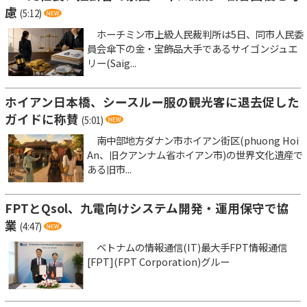
慮
(5:12)
ホーチミン市上級人民裁判所は5日、同市人民委
員会傘下の金・宝飾品大手であるサイゴンジュエ
リー(Saig...
ホイアン日本橋、シースルー服の観光客に退去促した
ガイドに称賛
(5:01)
南中部地方ダナン市ホイアン街区(phuong Hoi
An、旧クアンナム省ホイアン市)の世界文化遺産で
ある旧市...
FPTとQsol、九電向けシステム開発・運用保守で協
業
(4:47)
ベトナムの情報通信(IT)最大手FPT情報通信
[FPT](FPT Corporation)グルー