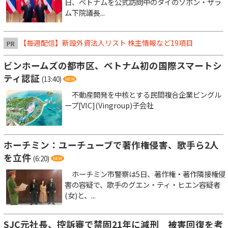
日、ベトナムを公式訪問中のタイのソポン・ザラ
ム下院議長...
【毎週配信】新設外資法人リスト 株主情報など19項目
PR
ビンホームズの都市区、ベトナム初の国際スマートシ
ティ認証
(13:40)
不動産開発を中核とする民間複合企業ビングル
ープ[VIC](Vingroup)子会社
ホーチミン：ユーチューブで著作権侵害、歌手ら2人
を立件
(6:20)
ホーチミン市警察は5日、著作権・著作隣接権侵
害の容疑で、歌手のグエン・ティ・ヒエン容疑者
(女)と、...
SJC元社長、控訴審で禁固21年に減刑 被害回復を考