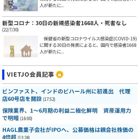
人が新たに...
新型コロナ：30日の新規感染者1668人・死者なし
(22/7/30)
保健省の新型コロナウイルス感染症(COVID-19)
に関する30日の発表によると、国内で感染者1668
人が新たに...
VIETJO会員記事
ビンファスト、インドのビハール州に初進出 代理
店60号店を開設
(17:52)
保険業界、1～6月期の利益二極化鮮明 資産運用力
で明暗
(16:00)
HAGL農業子会社がIPOへ、公募価格は親会社株価の
4倍超
(13:24)