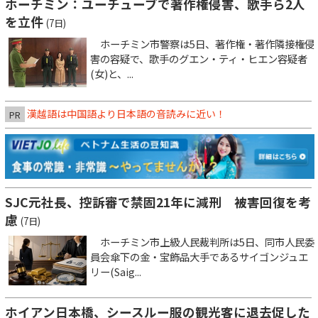
ホーチミン：ユーチューブで著作権侵害、歌手ら2人
を立件
(7日)
ホーチミン市警察は5日、著作権・著作隣接権侵
害の容疑で、歌手のグエン・ティ・ヒエン容疑者
(女)と、...
漢越語は中国語より日本語の音読みに近い！
PR
SJC元社長、控訴審で禁固21年に減刑 被害回復を考
慮
(7日)
ホーチミン市上級人民裁判所は5日、同市人民委
員会傘下の金・宝飾品大手であるサイゴンジュエ
リー(Saig...
ホイアン日本橋、シースルー服の観光客に退去促した