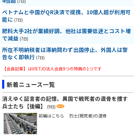
4倍超
(7日)
ベトナムと中国がQR決済で提携、10億人超が利用可
能に
(7日)
肥料大手2社が業績好調、他社は需要低迷とコスト増
で減益
(7日)
所在不明納税者は滞納問わず出国停止、外国人は警
告なく即執行
(7日)
【会員記事】はVIETJO法人会員9つの特典の1つです
新着ニュース一覧
消えゆく証言者の記憶、異国で戦死者の遺骨を捜す
兵士たち【後編】
(9日)
前編はこちら 烈士(戦死者)の遺骨