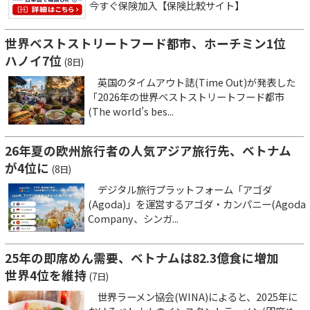
今すぐ保険加入【保険比較サイト】
世界ベストストリートフード都市、ホーチミン1位
ハノイ7位
(8日)
英国のタイムアウト誌(Time Out)が発表した
「2026年の世界ベストストリートフード都市
(The world’s bes...
26年夏の欧州旅行者の人気アジア旅行先、ベトナム
が4位に
(8日)
デジタル旅行プラットフォーム「アゴダ
(Agoda)」を運営するアゴダ・カンパニー(Agoda
Company、シンガ...
25年の即席めん需要、ベトナムは82.3億食に増加
世界4位を維持
(7日)
世界ラーメン協会(WINA)によると、2025年に