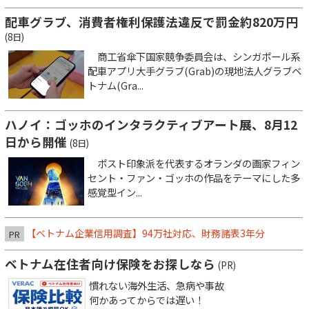
配車グラブ、消費者権利保護法違反で罰金約820万円
(8日)
商工省傘下国家競争委員会は、シンガポール系
配車アプリ大手グラブ(Grab)の現地法人グラブベ
トナム(Gra...
ハノイ：ゴッホのインタラクティブアート展、8月12
日から開催
(8日)
ポスト印象派を代表するオランダの画家フィン
セント・ファン・ゴッホの作品をテーマにした多
感覚型イン...
【ベトナム企業信用調査】94万社対応、財務諸表3年分
PR
ベトナム在住者向け保険をお探しなら
(PR)
慣れない海外生活、急病や事故
何かあってからでは遅い！