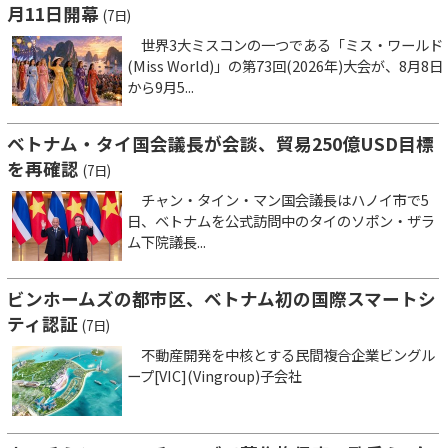
月11日開幕
(7日)
世界3大ミスコンの一つである「ミス・ワールド
(Miss World)」の第73回(2026年)大会が、8月8日
から9月5...
ベトナム・タイ国会議長が会談、貿易250億USD目標
を再確認
(7日)
チャン・タイン・マン国会議長はハノイ市で5
日、ベトナムを公式訪問中のタイのソポン・ザラ
ム下院議長...
ビンホームズの都市区、ベトナム初の国際スマートシ
ティ認証
(7日)
不動産開発を中核とする民間複合企業ビングル
ープ[VIC](Vingroup)子会社