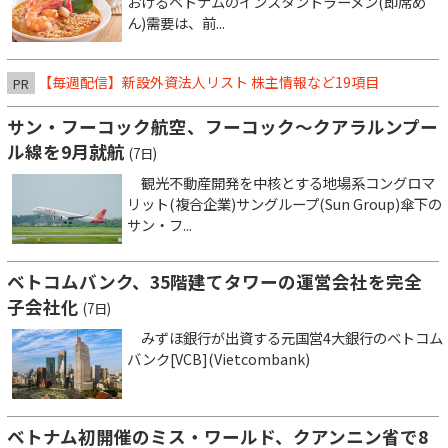
おけるベトナムのインスタントラーメン(即席め
ん)需要は、前...
【毎週配信】新設外資法人リスト 株主情報など19項目
PR
サン・フーコック航空、フーコック～クアラルンプー
ル線を9月就航
(7日)
観光不動産開発を中核とする地場系コングロマ
リット(複合企業)サングループ(Sun Group)傘下の
サン・フ...
ベトコムバンク、35階建てタワーの運営会社を完全
子会社化
(7日)
みずほ銀行が出資する元国営4大銀行のベトコム
バンク[VCB](Vietcombank)
ベトナム初開催のミス・ワールド、クアンニン省で8