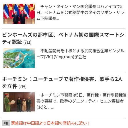
チャン・タイン・マン国会議長はハノイ市で5
日、ベトナムを公式訪問中のタイのソポン・ザラ
ム下院議長...
ビンホームズの都市区、ベトナム初の国際スマートシ
ティ認証
(7日)
不動産開発を中核とする民間複合企業ビングル
ープ[VIC](Vingroup)子会社
ホーチミン：ユーチューブで著作権侵害、歌手ら2人
を立件
(7日)
ホーチミン市警察は5日、著作権・著作隣接権侵
害の容疑で、歌手のグエン・ティ・ヒエン容疑者
(女)と、...
漢越語は中国語より日本語の音読みに近い！
PR