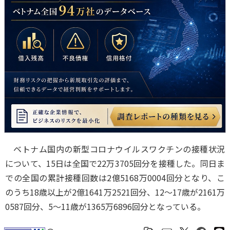
ベトナム国内の新型コロナウイルスワクチンの接種状況
について、15日は全国で22万3705回分を接種した。同日ま
での全国の累計接種回数は2億5168万0004回分となり、こ
のうち18歳以上が2億1641万2521回分、12～17歳が2161万
0587回分、5～11歳が1365万6896回分となっている。