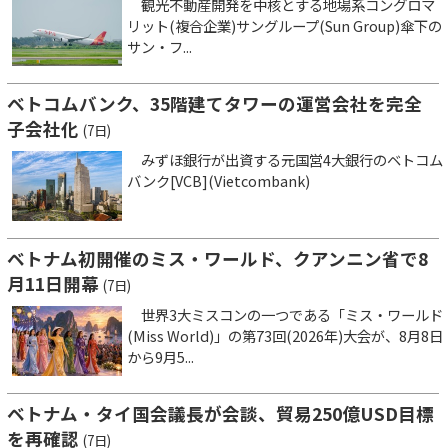
観光不動産開発を中核とする地場系コングロマ
リット(複合企業)サングループ(Sun Group)傘下の
サン・フ...
ベトコムバンク、35階建てタワーの運営会社を完全
子会社化
(7日)
みずほ銀行が出資する元国営4大銀行のベトコム
バンク[VCB](Vietcombank)
ベトナム初開催のミス・ワールド、クアンニン省で8
月11日開幕
(7日)
世界3大ミスコンの一つである「ミス・ワールド
(Miss World)」の第73回(2026年)大会が、8月8日
から9月5...
ベトナム・タイ国会議長が会談、貿易250億USD目標
を再確認
(7日)