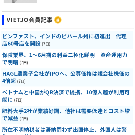
VIETJO会員記事
ビンファスト、インドのビハール州に初進出 代理
店60号店を開設
(7日)
保険業界、1～6月期の利益二極化鮮明 資産運用力
で明暗
(7日)
HAGL農業子会社がIPOへ、公募価格は親会社株価の
4倍超
(7日)
ベトナムと中国がQR決済で提携、10億人超が利用可
能に
(7日)
肥料大手2社が業績好調、他社は需要低迷とコスト増
で減益
(7日)
所在不明納税者は滞納問わず出国停止、外国人は警