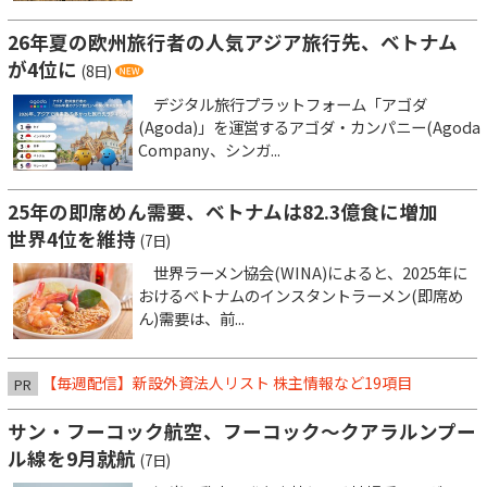
26年夏の欧州旅行者の人気アジア旅行先、ベトナム
が4位に
(8日)
デジタル旅行プラットフォーム「アゴダ
(Agoda)」を運営するアゴダ・カンパニー(Agoda
Company、シンガ...
25年の即席めん需要、ベトナムは82.3億食に増加
世界4位を維持
(7日)
世界ラーメン協会(WINA)によると、2025年に
おけるベトナムのインスタントラーメン(即席め
ん)需要は、前...
【毎週配信】新設外資法人リスト 株主情報など19項目
PR
サン・フーコック航空、フーコック～クアラルンプー
ル線を9月就航
(7日)