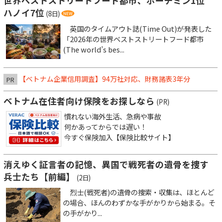
世界ベストストリートフード都市、ホーチミン1位
ハノイ7位
(8日)
英国のタイムアウト誌(Time Out)が発表した
「2026年の世界ベストストリートフード都市
(The world’s bes...
【ベトナム企業信用調査】94万社対応、財務諸表3年分
PR
ベトナム在住者向け保険をお探しなら
(PR)
慣れない海外生活、急病や事故
何かあってからでは遅い！
今すぐ保険加入【保険比較サイト】
消えゆく証言者の記憶、異国で戦死者の遺骨を捜す
兵士たち【前編】
(2日)
烈士(戦死者)の遺骨の捜索・収集は、ほとんど
の場合、ほんのわずかな手がかりから始まる。そ
の手がかり...