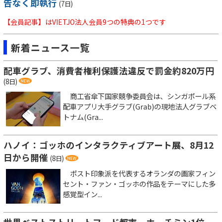
告なく即執行
(7日)
【会員記事】はVIETJO法人会員9つの特典の1つです
新着ニュース一覧
配車グラブ、消費者権利保護法違反で罰金約820万円
(8日)
商工省傘下国家競争委員会は、シンガポール系
配車アプリ大手グラブ(Grab)の現地法人グラブベ
トナム(Gra...
ハノイ：ゴッホのインタラクティブアート展、8月12
日から開催
(8日)
ポスト印象派を代表するオランダの画家フィン
セント・ファン・ゴッホの作品をテーマにした多
感覚型イン...