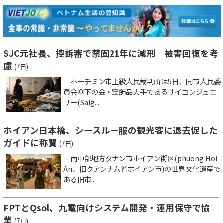
SJC元社長、控訴審で禁固21年に減刑 被害回復を考
慮
(7日)
ホーチミン市上級人民裁判所は5日、同市人民委
員会傘下の金・宝飾品大手であるサイゴンジュエ
リー(Saig...
ホイアン日本橋、シースルー服の観光客に退去促した
ガイドに称賛
(7日)
南中部地方ダナン市ホイアン街区(phuong Hoi
An、旧クアンナム省ホイアン市)の世界文化遺産で
ある旧市...
FPTとQsol、九電向けシステム開発・運用保守で協
業
(7日)