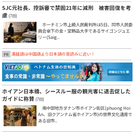
SJC元社長、控訴審で禁固21年に減刑 被害回復を考
慮
(7日)
ホーチミン市上級人民裁判所は5日、同市人民委
員会傘下の金・宝飾品大手であるサイゴンジュエ
リー(Saig...
漢越語は中国語より日本語の音読みに近い！
PR
ホイアン日本橋、シースルー服の観光客に退去促した
ガイドに称賛
(7日)
南中部地方ダナン市ホイアン街区(phuong Hoi
An、旧クアンナム省ホイアン市)の世界文化遺産で
ある旧市...