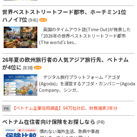
世界ベストストリートフード都市、ホーチミン1位
ハノイ7位
(9:41)
英国のタイムアウト誌(Time Out)が発表した
「2026年の世界ベストストリートフード都市
(The world’s bes...
26年夏の欧州旅行者の人気アジア旅行先、ベトナム
が4位に
(8:38)
デジタル旅行プラットフォーム「アゴダ
(Agoda)」を運営するアゴダ・カンパニー(Agoda
Company、シンガ...
【ベトナム企業信用調査】94万社対応、財務諸表3年分
PR
ベトナム在住者向け保険をお探しなら
(PR)
慣れない海外生活、急病や事故