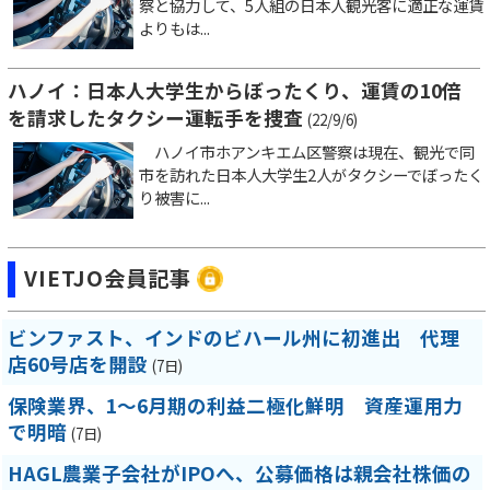
察と協力して、5人組の日本人観光客に適正な運賃
よりもは...
ハノイ：日本人大学生からぼったくり、運賃の10倍
を請求したタクシー運転手を捜査
(22/9/6)
ハノイ市ホアンキエム区警察は現在、観光で同
市を訪れた日本人大学生2人がタクシーでぼったく
り被害に...
VIETJO会員記事
ビンファスト、インドのビハール州に初進出 代理
店60号店を開設
(7日)
保険業界、1～6月期の利益二極化鮮明 資産運用力
で明暗
(7日)
HAGL農業子会社がIPOへ、公募価格は親会社株価の