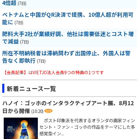
4倍超
(7日)
ベトナムと中国がQR決済で提携、10億人超が利用可
能に
(7日)
肥料大手2社が業績好調、他社は需要低迷とコスト増
で減益
(7日)
所在不明納税者は滞納問わず出国停止、外国人は警
告なく即執行
(7日)
【会員記事】はVIETJO法人会員9つの特典の1つです
新着ニュース一覧
ハノイ：ゴッホのインタラクティブアート展、8月12
日から開催
(10:20)
ポスト印象派を代表するオランダの画家フィン
セント・ファン・ゴッホの作品をテーマにした多
感覚型イン...