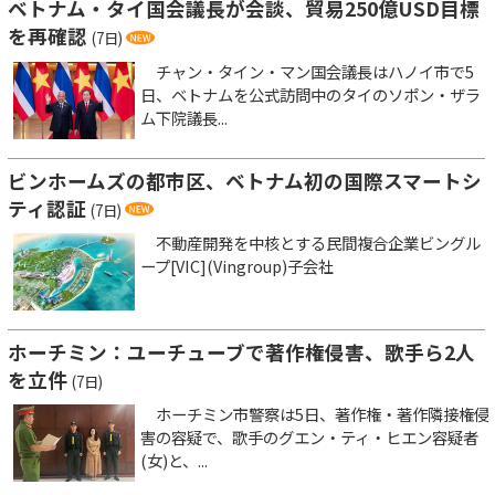
ベトナム・タイ国会議長が会談、貿易250億USD目標
を再確認
(7日)
チャン・タイン・マン国会議長はハノイ市で5
日、ベトナムを公式訪問中のタイのソポン・ザラ
ム下院議長...
ビンホームズの都市区、ベトナム初の国際スマートシ
ティ認証
(7日)
不動産開発を中核とする民間複合企業ビングル
ープ[VIC](Vingroup)子会社
ホーチミン：ユーチューブで著作権侵害、歌手ら2人
を立件
(7日)
ホーチミン市警察は5日、著作権・著作隣接権侵
害の容疑で、歌手のグエン・ティ・ヒエン容疑者
(女)と、...