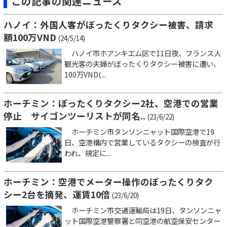
この記事の関連ニュース
ハノイ：外国人客がぼったくりタクシー被害、請求
額100万VND
(24/5/14)
ハノイ市ホアンキエム区で11日夜、フランス人
観光客の夫婦がぼったくりタクシー被害に遭い、
100万VND(...
ホーチミン：ぼったくりタクシー2社、空港での営業
停止 サイゴンツーリストが同名..
(23/6/22)
ホーチミン市タンソンニャット国際空港で19
日、空港構内で営業しているタクシーの検査が行
われ、規定に...
ホーチミン：空港でメーター操作のぼったくりタク
シー2台を摘発、運賃10倍
(23/6/20)
ホーチミン市交通運輸局は19日、タンソンニャ
ット国際空港警察署と同空港の航空保安センター