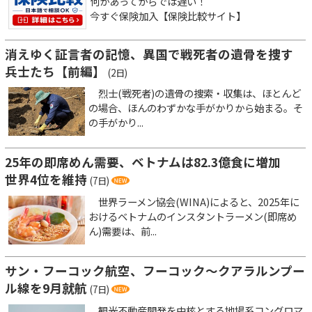
何かあってからでは遅い！
今すぐ保険加入【保険比較サイト】
消えゆく証言者の記憶、異国で戦死者の遺骨を捜す
兵士たち【前編】
(2日)
烈士(戦死者)の遺骨の捜索・収集は、ほとんど
の場合、ほんのわずかな手がかりから始まる。そ
の手がかり...
25年の即席めん需要、ベトナムは82.3億食に増加
世界4位を維持
(7日)
世界ラーメン協会(WINA)によると、2025年に
おけるベトナムのインスタントラーメン(即席め
ん)需要は、前...
サン・フーコック航空、フーコック～クアラルンプー
ル線を9月就航
(7日)
観光不動産開発を中核とする地場系コングロマ