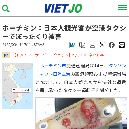
ホーチミン：日本人観光客が空港タクシ
ーでぼったくり被害
2023/03/16 17:11 JST配信
​​​​​​​【ドメイン・サーバー・クラウド】by チロロネットVN
PR
交通運輸局は14日、
ホーチミン市
タンソン
の空港警察および警備当局
ニャット国際空港
と協力して、日本人観光客から法外な運賃
を騙し取ったタクシー運転手を処分した。