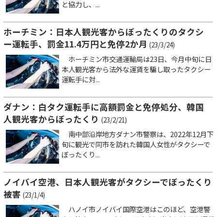
と協力し、...
ホーチミン：日本人観光客からぼったくりのタクシ
ー運転手、罰金11.4万円と免停2か月
(23/3/24)
ホーチミン市交通運輸局は23日、今月中旬に日
本人観光客から法外な運賃を騙し取ったタクシー
運転手に対...
ダナン：白タク運転手に高額罰金と免停処分、韓国
人観光客からぼったくり
(23/2/21)
南中部沿岸地方ダナン市警察は、2022年12月下
旬に観光で同市を訪れた韓国人女性がタクシーで
ぼったくり...
ノイバイ空港、日本人観光客がタクシーでぼったくり
被害
(23/1/4)
ハノイ市ノイバイ国際空港はこのほど、空港警