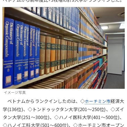
イメージ写真
ベトナムからランクインしたのは、◇
経済大
ホーチミン市
学(136位)、◇トンドゥックタン大学(201～250位)、◇ズイ
タン大学(251～300位)、◇ハノイ医科大学(401～500位)、
◇ハノイ工科大学(501～600位)、◇ホーチミン市オープン