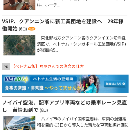
は、ホーチ...
VSIP、クアンニン省に新工業団地を建設へ 29年稼
働開始
(6日)
東北部地方クアンニン省のクアンイエン沿岸経
済区で、ベトナム・シンガポール工業団地(VSIP)
が総額約5...
【ベトナム飯】貝屋さんでの注文の仕方
PR
ノイバイ空港、配車アプリ車両などの乗車レーン見直
し 苦情殺到で
(6日)
ハノイ市のノイバイ国際空港は、車両の混雑緩
和を目的に3日から導入した新たな車両動線計画に