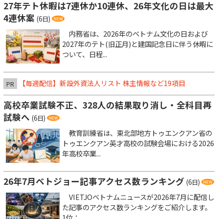
27年テト休暇は7連休か10連休、26年文化の日は最大
4連休案
(6日)
内務省は、2026年のベトナム文化の日および
2027年のテト(旧正月)と建国記念日に伴う休暇に
ついて、日程...
【毎週配信】新設外資法人リスト 株主情報など19項目
PR
高校卒業試験不正、328人の結果取り消し・全科目再
試験へ
(6日)
教育訓練省は、東北部地方トゥエンクアン省の
トゥエンクアン英才高校の試験会場における2026
年高校卒業...
26年7月ベトジョー記事アクセス数ランキング
(6日)
VIETJOベトナムニュースが2026年7月に配信し
た記事のアクセス数ランキングをご紹介します。
1位：