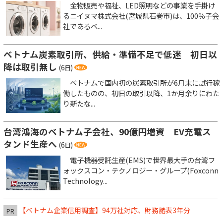
金物販売や福祉、LED照明などの事業を手掛け
るニイヌマ株式会社(宮城県石巻市)は、100％子会
社であるベ...
ベトナム炭素取引所、供給・準備不足で低迷 初日以
降は取引無し
(6日)
ベトナムで国内初の炭素取引所が6月末に試行稼
働したものの、初日の取引以降、1か月余りにわた
り新たな...
台湾鴻海のベトナム子会社、90億円増資 EV充電ス
タンド生産へ
(6日)
電子機器受託生産(EMS)で世界最大手の台湾フ
ォックスコン・テクノロジー・グループ(Foxconn
Technology...
【ベトナム企業信用調査】94万社対応、財務諸表3年分
PR