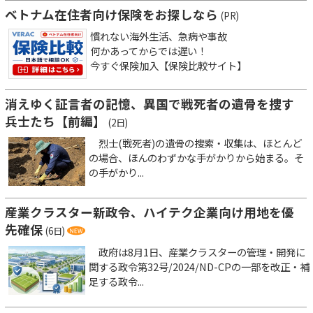
ベトナム在住者向け保険をお探しなら
(PR)
慣れない海外生活、急病や事故
何かあってからでは遅い！
今すぐ保険加入【保険比較サイト】
消えゆく証言者の記憶、異国で戦死者の遺骨を捜す
兵士たち【前編】
(2日)
烈士(戦死者)の遺骨の捜索・収集は、ほとんど
の場合、ほんのわずかな手がかりから始まる。そ
の手がかり...
産業クラスター新政令、ハイテク企業向け用地を優
先確保
(6日)
政府は8月1日、産業クラスターの管理・開発に
関する政令第32号/2024/ND-CPの一部を改正・補
足する政令...