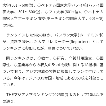
大学(501～600位)、◇ベトナム国家大学ハノイ校(ハノイ国
家大学、501～600位)、◇フエ大学(601+位)、◇ベトナム
国家大学ホーチミン市校(ホーチミン市国家大学、601+位)
の9校。
ランクインした9校のほか、バンラン大学(ホーチミン市)
が、資料を提出した大学「レポーター(Reporter)」として
ランキングに参加したが、順位はついていない。
同ランキングは、◇教育、◇研究、◇被引用論文、◇国
際性、◇産業界からの収入の5つの分野に関する18指標に基
づいており、アジア地域の特性に調整してランク付けして
いる。今年はアジアの35か国・地域にある853校を対象とし
ている。
THEアジア大学ランキング2025年度版のトップ10は以下
の通り。