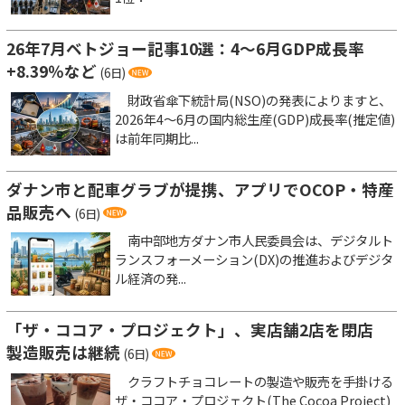
26年7月ベトジョー記事10選：4～6月GDP成長率
+8.39％など
(6日)
財政省傘下統計局(NSO)の発表によりますと、
2026年4～6月の国内総生産(GDP)成長率(推定値)
は前年同期比...
ダナン市と配車グラブが提携、アプリでOCOP・特産
品販売へ
(6日)
南中部地方ダナン市人民委員会は、デジタルト
ランスフォーメーション(DX)の推進およびデジタ
ル経済の発...
「ザ・ココア・プロジェクト」、実店舗2店を閉店
製造販売は継続
(6日)
クラフトチョコレートの製造や販売を手掛ける
ザ・ココア・プロジェクト(The Cocoa Project)