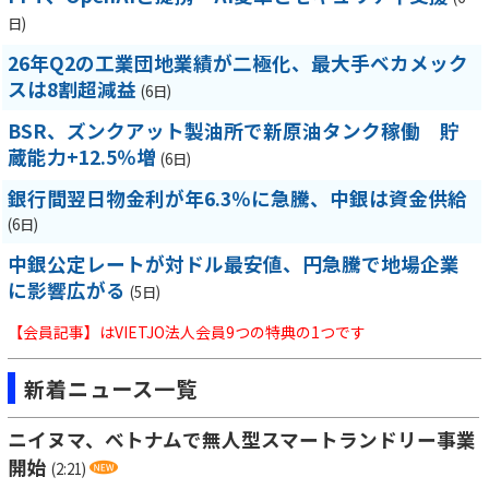
日)
26年Q2の工業団地業績が二極化、最大手ベカメック
スは8割超減益
(6日)
BSR、ズンクアット製油所で新原油タンク稼働 貯
蔵能力+12.5％増
(6日)
銀行間翌日物金利が年6.3％に急騰、中銀は資金供給
(6日)
中銀公定レートが対ドル最安値、円急騰で地場企業
に影響広がる
(5日)
【会員記事】はVIETJO法人会員9つの特典の1つです
新着ニュース一覧
ニイヌマ、ベトナムで無人型スマートランドリー事業
開始
(2:21)