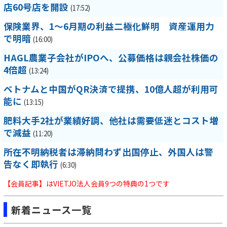
店60号店を開設
(17:52)
保険業界、1～6月期の利益二極化鮮明 資産運用力
で明暗
(16:00)
HAGL農業子会社がIPOへ、公募価格は親会社株価の
4倍超
(13:24)
ベトナムと中国がQR決済で提携、10億人超が利用可
能に
(13:15)
肥料大手2社が業績好調、他社は需要低迷とコスト増
で減益
(11:20)
所在不明納税者は滞納問わず出国停止、外国人は警
告なく即執行
(6:30)
【会員記事】はVIETJO法人会員9つの特典の1つです
新着ニュース一覧