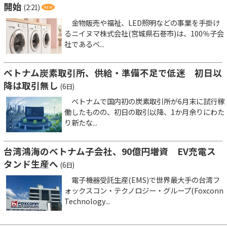
開始
(2:21)
金物販売や福祉、LED照明などの事業を手掛け
るニイヌマ株式会社(宮城県石巻市)は、100％子会
社であるベ...
ベトナム炭素取引所、供給・準備不足で低迷 初日以
降は取引無し
(6日)
ベトナムで国内初の炭素取引所が6月末に試行稼
働したものの、初日の取引以降、1か月余りにわた
り新たな...
台湾鴻海のベトナム子会社、90億円増資 EV充電ス
タンド生産へ
(6日)
電子機器受託生産(EMS)で世界最大手の台湾フ
ォックスコン・テクノロジー・グループ(Foxconn
Technology...