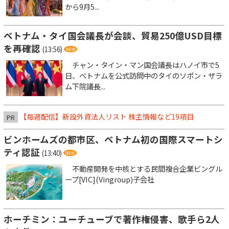
から9月5...
ベトナム・タイ国会議長が会談、貿易250億USD目標
を再確認
(13:56)
チャン・タイン・マン国会議長はハノイ市で5
日、ベトナムを公式訪問中のタイのソポン・ザラ
ム下院議長...
【毎週配信】新設外資法人リスト 株主情報など19項目
PR
ビンホームズの都市区、ベトナム初の国際スマートシ
ティ認証
(13:40)
不動産開発を中核とする民間複合企業ビングル
ープ[VIC](Vingroup)子会社
ホーチミン：ユーチューブで著作権侵害、歌手ら2人