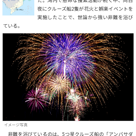
た。湾内で懸命な捜索活動が続く中、同日
夜にクルーズ船2隻が花火と娯楽イベントを
実施したことで、世論から強い非難を浴び
ている。
イメージ写真
非難を浴びているのは、5つ星クルーズ船の「アンバサダ