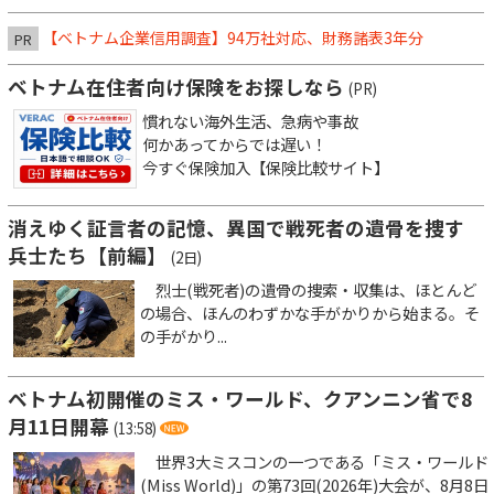
【ベトナム企業信用調査】94万社対応、財務諸表3年分
PR
ベトナム在住者向け保険をお探しなら
(PR)
慣れない海外生活、急病や事故
何かあってからでは遅い！
今すぐ保険加入【保険比較サイト】
消えゆく証言者の記憶、異国で戦死者の遺骨を捜す
兵士たち【前編】
(2日)
烈士(戦死者)の遺骨の捜索・収集は、ほとんど
の場合、ほんのわずかな手がかりから始まる。そ
の手がかり...
ベトナム初開催のミス・ワールド、クアンニン省で8
月11日開幕
(13:58)
世界3大ミスコンの一つである「ミス・ワールド
(Miss World)」の第73回(2026年)大会が、8月8日