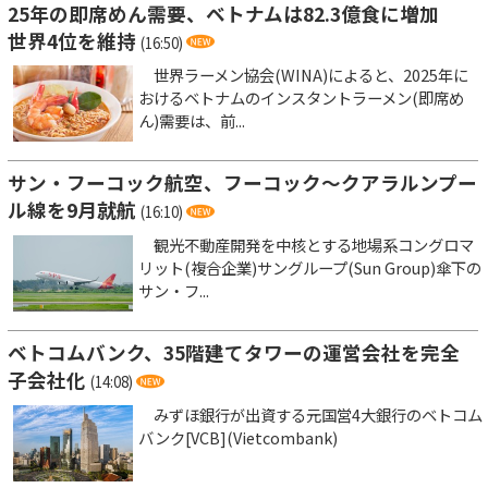
25年の即席めん需要、ベトナムは82.3億食に増加
世界4位を維持
(16:50)
世界ラーメン協会(WINA)によると、2025年に
おけるベトナムのインスタントラーメン(即席め
ん)需要は、前...
サン・フーコック航空、フーコック～クアラルンプー
ル線を9月就航
(16:10)
観光不動産開発を中核とする地場系コングロマ
リット(複合企業)サングループ(Sun Group)傘下の
サン・フ...
ベトコムバンク、35階建てタワーの運営会社を完全
子会社化
(14:08)
みずほ銀行が出資する元国営4大銀行のベトコム
バンク[VCB](Vietcombank)