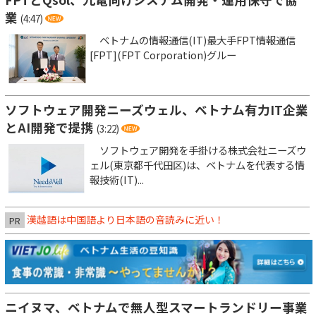
業
(4:47)
ベトナムの情報通信(IT)最大手FPT情報通信
[FPT](FPT Corporation)グルー
ソフトウェア開発ニーズウェル、ベトナム有力IT企業
とAI開発で提携
(3:22)
ソフトウェア開発を手掛ける株式会社ニーズウ
ェル(東京都千代田区)は、ベトナムを代表する情
報技術(IT)...
漢越語は中国語より日本語の音読みに近い！
PR
ニイヌマ、ベトナムで無人型スマートランドリー事業