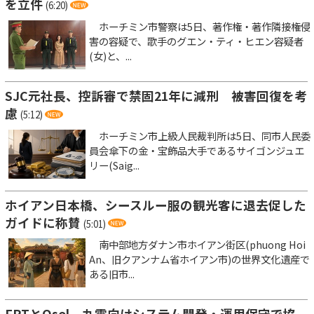
を立件
(6:20)
ホーチミン市警察は5日、著作権・著作隣接権侵
害の容疑で、歌手のグエン・ティ・ヒエン容疑者
(女)と、...
SJC元社長、控訴審で禁固21年に減刑 被害回復を考
慮
(5:12)
ホーチミン市上級人民裁判所は5日、同市人民委
員会傘下の金・宝飾品大手であるサイゴンジュエ
リー(Saig...
ホイアン日本橋、シースルー服の観光客に退去促した
ガイドに称賛
(5:01)
南中部地方ダナン市ホイアン街区(phuong Hoi
An、旧クアンナム省ホイアン市)の世界文化遺産で
ある旧市...
FPTとQsol、九電向けシステム開発・運用保守で協