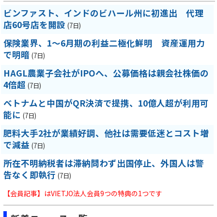
ビンファスト、インドのビハール州に初進出 代理
店60号店を開設
(7日)
保険業界、1～6月期の利益二極化鮮明 資産運用力
で明暗
(7日)
HAGL農業子会社がIPOへ、公募価格は親会社株価の
4倍超
(7日)
ベトナムと中国がQR決済で提携、10億人超が利用可
能に
(7日)
肥料大手2社が業績好調、他社は需要低迷とコスト増
で減益
(7日)
所在不明納税者は滞納問わず出国停止、外国人は警
告なく即執行
(7日)
【会員記事】はVIETJO法人会員9つの特典の1つです