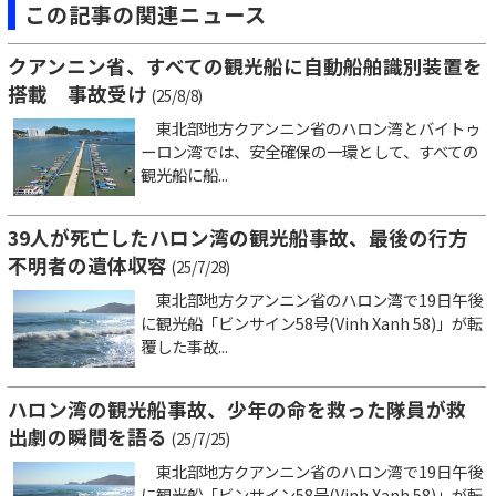
この記事の関連ニュース
クアンニン省、すべての観光船に自動船舶識別装置を
搭載 事故受け
(25/8/8)
東北部地方クアンニン省のハロン湾とバイトゥ
ーロン湾では、安全確保の一環として、すべての
観光船に船...
39人が死亡したハロン湾の観光船事故、最後の行方
不明者の遺体収容
(25/7/28)
東北部地方クアンニン省のハロン湾で19日午後
に観光船「ビンサイン58号(Vinh Xanh 58)」が転
覆した事故...
ハロン湾の観光船事故、少年の命を救った隊員が救
出劇の瞬間を語る
(25/7/25)
東北部地方クアンニン省のハロン湾で19日午後
に観光船「ビンサイン58号(Vinh Xanh 58)」が転