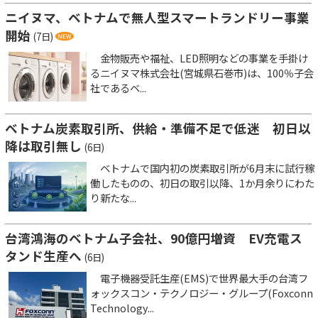
ニイヌマ、ベトナムで無人型スマートランドリー事業
開始
(7日)
金物販売や福祉、LED照明などの事業を手掛け
るニイヌマ株式会社(宮城県石巻市)は、100％子会
社であるベ...
ベトナム炭素取引所、供給・準備不足で低迷 初日以
降は取引無し
(6日)
ベトナムで国内初の炭素取引所が6月末に試行稼
働したものの、初日の取引以降、1か月余りにわた
り新たな...
台湾鴻海のベトナム子会社、90億円増資 EV充電ス
タンド生産へ
(6日)
電子機器受託生産(EMS)で世界最大手の台湾フ
ォックスコン・テクノロジー・グループ(Foxconn
Technology...