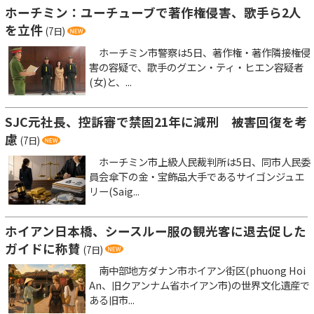
ホーチミン：ユーチューブで著作権侵害、歌手ら2人
を立件
(7日)
ホーチミン市警察は5日、著作権・著作隣接権侵
害の容疑で、歌手のグエン・ティ・ヒエン容疑者
(女)と、...
SJC元社長、控訴審で禁固21年に減刑 被害回復を考
慮
(7日)
ホーチミン市上級人民裁判所は5日、同市人民委
員会傘下の金・宝飾品大手であるサイゴンジュエ
リー(Saig...
ホイアン日本橋、シースルー服の観光客に退去促した
ガイドに称賛
(7日)
南中部地方ダナン市ホイアン街区(phuong Hoi
An、旧クアンナム省ホイアン市)の世界文化遺産で
ある旧市...