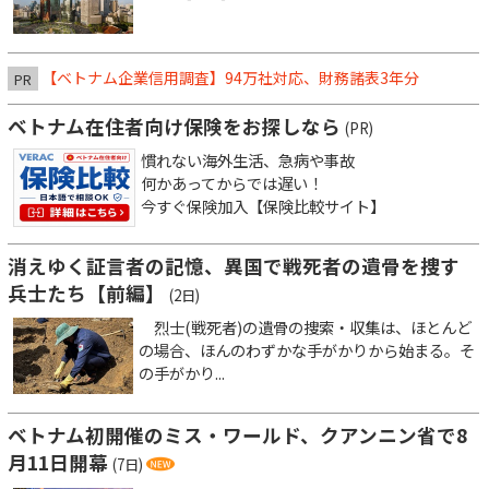
【ベトナム企業信用調査】94万社対応、財務諸表3年分
PR
ベトナム在住者向け保険をお探しなら
(PR)
慣れない海外生活、急病や事故
何かあってからでは遅い！
今すぐ保険加入【保険比較サイト】
消えゆく証言者の記憶、異国で戦死者の遺骨を捜す
兵士たち【前編】
(2日)
烈士(戦死者)の遺骨の捜索・収集は、ほとんど
の場合、ほんのわずかな手がかりから始まる。そ
の手がかり...
ベトナム初開催のミス・ワールド、クアンニン省で8
月11日開幕
(7日)