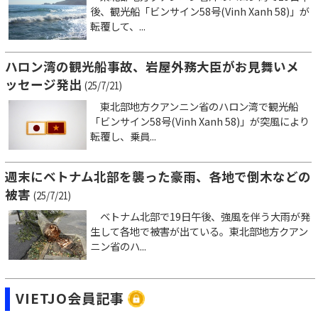
後、観光船「ビンサイン58号(Vinh Xanh 58)」が
転覆して、...
ハロン湾の観光船事故、岩屋外務大臣がお見舞いメ
ッセージ発出
(25/7/21)
東北部地方クアンニン省のハロン湾で観光船
「ビンサイン58号(Vinh Xanh 58)」が突風により
転覆し、乗員...
週末にベトナム北部を襲った豪雨、各地で倒木などの
被害
(25/7/21)
ベトナム北部で19日午後、強風を伴う大雨が発
生して各地で被害が出ている。東北部地方クアン
ニン省のハ...
VIETJO会員記事