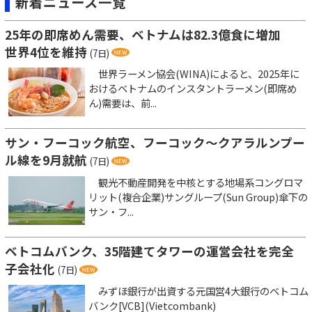
新着ニュース一覧
25年の即席めん需要、ベトナムは82.3億食に増加
世界4位を維持
(7日)
世界ラーメン協会(WINA)によると、2025年に
おけるベトナムのインスタントラーメン(即席め
ん)需要は、前...
サン・フーコック航空、フーコック～クアラルンプー
ル線を9月就航
(7日)
観光不動産開発を中核とする地場系コングロマ
リット(複合企業)サングループ(Sun Group)傘下の
サン・フ...
ベトコムバンク、35階建てタワーの運営会社を完全
子会社化
(7日)
みずほ銀行が出資する元国営4大銀行のベトコム
バンク[VCB](Vietcombank)