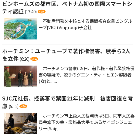
ビンホームズの都市区、ベトナム初の国際スマートシ
ティ認証
(13:40)
不動産開発を中核とする民間複合企業ビングル
ープ[VIC](Vingroup)子会社
ホーチミン：ユーチューブで著作権侵害、歌手ら2人
を立件
(6:20)
ホーチミン市警察は5日、著作権・著作隣接権侵
害の容疑で、歌手のグエン・ティ・ヒエン容疑者
(女)と、...
SJC元社長、控訴審で禁固21年に減刑 被害回復を考
慮
(5:12)
ホーチミン市上級人民裁判所は5日、同市人民委
員会傘下の金・宝飾品大手であるサイゴンジュエ
リー(Saig...