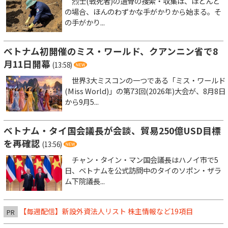
烈士(戦死者)の遺骨の捜索・収集は、ほとんど
の場合、ほんのわずかな手がかりから始まる。そ
の手がかり...
ベトナム初開催のミス・ワールド、クアンニン省で8
月11日開幕
(13:58)
世界3大ミスコンの一つである「ミス・ワールド
(Miss World)」の第73回(2026年)大会が、8月8日
から9月5...
ベトナム・タイ国会議長が会談、貿易250億USD目標
を再確認
(13:56)
チャン・タイン・マン国会議長はハノイ市で5
日、ベトナムを公式訪問中のタイのソポン・ザラ
ム下院議長...
【毎週配信】新設外資法人リスト 株主情報など19項目
PR