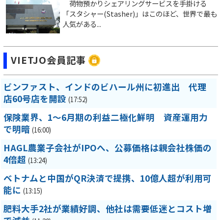
荷物預かりシェアリングサービスを手掛ける
「スタシャー(Stasher)」はこのほど、世界で最も
人気がある...
VIETJO会員記事
ビンファスト、インドのビハール州に初進出 代理
店60号店を開設
(17:52)
保険業界、1～6月期の利益二極化鮮明 資産運用力
で明暗
(16:00)
HAGL農業子会社がIPOへ、公募価格は親会社株価の
4倍超
(13:24)
ベトナムと中国がQR決済で提携、10億人超が利用可
能に
(13:15)
肥料大手2社が業績好調、他社は需要低迷とコスト増