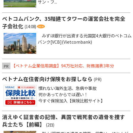
サン・フ...
ベトコムバンク、35階建てタワーの運営会社を完全
子会社化
(14:08)
みずほ銀行が出資する元国営4大銀行のベトコム
バンク[VCB](Vietcombank)
【ベトナム企業信用調査】94万社対応、財務諸表3年分
PR
ベトナム在住者向け保険をお探しなら
(PR)
慣れない海外生活、急病や事故
何かあってからでは遅い！
今すぐ保険加入【保険比較サイト】
消えゆく証言者の記憶、異国で戦死者の遺骨を捜す
兵士たち【前編】
(2日)