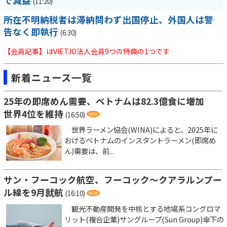
で減益
(11:20)
所在不明納税者は滞納問わず出国停止、外国人は警
告なく即執行
(6:30)
【会員記事】はVIETJO法人会員9つの特典の1つです
新着ニュース一覧
25年の即席めん需要、ベトナムは82.3億食に増加
世界4位を維持
(16:50)
世界ラーメン協会(WINA)によると、2025年に
おけるベトナムのインスタントラーメン(即席め
ん)需要は、前...
サン・フーコック航空、フーコック～クアラルンプー
ル線を9月就航
(16:10)
観光不動産開発を中核とする地場系コングロマ
リット(複合企業)サングループ(Sun Group)傘下の