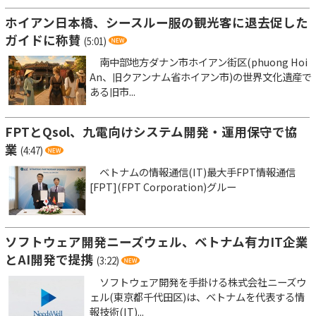
ホイアン日本橋、シースルー服の観光客に退去促した
ガイドに称賛
(5:01)
南中部地方ダナン市ホイアン街区(phuong Hoi
An、旧クアンナム省ホイアン市)の世界文化遺産で
ある旧市...
FPTとQsol、九電向けシステム開発・運用保守で協
業
(4:47)
ベトナムの情報通信(IT)最大手FPT情報通信
[FPT](FPT Corporation)グルー
ソフトウェア開発ニーズウェル、ベトナム有力IT企業
とAI開発で提携
(3:22)
ソフトウェア開発を手掛ける株式会社ニーズウ
ェル(東京都千代田区)は、ベトナムを代表する情
報技術(IT)...