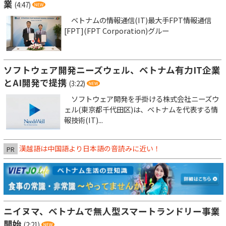
業
(4:47)
ベトナムの情報通信(IT)最大手FPT情報通信
[FPT](FPT Corporation)グルー
ソフトウェア開発ニーズウェル、ベトナム有力IT企業
とAI開発で提携
(3:22)
ソフトウェア開発を手掛ける株式会社ニーズウ
ェル(東京都千代田区)は、ベトナムを代表する情
報技術(IT)...
漢越語は中国語より日本語の音読みに近い！
PR
ニイヌマ、ベトナムで無人型スマートランドリー事業
開始
(2:21)