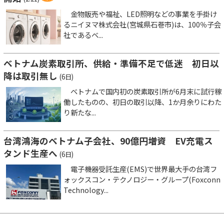
金物販売や福祉、LED照明などの事業を手掛け
るニイヌマ株式会社(宮城県石巻市)は、100％子会
社であるベ...
ベトナム炭素取引所、供給・準備不足で低迷 初日以
降は取引無し
(6日)
ベトナムで国内初の炭素取引所が6月末に試行稼
働したものの、初日の取引以降、1か月余りにわた
り新たな...
台湾鴻海のベトナム子会社、90億円増資 EV充電ス
タンド生産へ
(6日)
電子機器受託生産(EMS)で世界最大手の台湾フ
ォックスコン・テクノロジー・グループ(Foxconn
Technology...