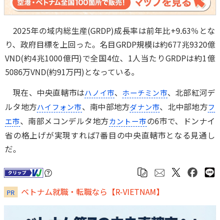
2025年の域内総生産(GRDP)成長率は前年比+9.63％とな
り、政府目標を上回った。名目GRDP規模は約677兆9320億
VND(約4兆1000億円)で全国4位、1人当たりGRDPは約1億
5086万VND(約91万円)となっている。
現在、中央直轄市は
、
、北部紅河デ
ハノイ市
ホーチミン市
ルタ地方
、南中部地方
、北中部地方
ハイフォン市
ダナン市
フ
、南部メコンデルタ地方
の6市で、ドンナイ
エ市
カントー市
省の格上げが実現すれば7番目の中央直轄市となる見通し
だ。
ベトナム就職・転職なら【R-VIETNAM】
PR