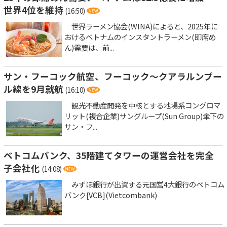
世界4位を維持
(16:50)
世界ラーメン協会(WINA)によると、2025年に
おけるベトナムのインスタントラーメン(即席め
ん)需要は、前...
サン・フーコック航空、フーコック～クアラルンプー
ル線を9月就航
(16:10)
観光不動産開発を中核とする地場系コングロマ
リット(複合企業)サングループ(Sun Group)傘下の
サン・フ...
ベトコムバンク、35階建てタワーの運営会社を完全
子会社化
(14:08)
みずほ銀行が出資する元国営4大銀行のベトコム
バンク[VCB](Vietcombank)