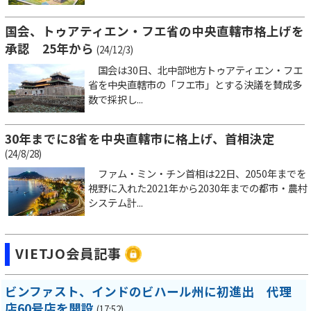
国会、トゥアティエン・フエ省の中央直轄市格上げを
承認 25年から
(24/12/3)
国会は30日、北中部地方トゥアティエン・フエ
省を中央直轄市の「フエ市」とする決議を賛成多
数で採択し...
30年までに8省を中央直轄市に格上げ、首相決定
(24/8/28)
ファム・ミン・チン首相は22日、2050年までを
視野に入れた2021年から2030年までの都市・農村
システム計...
VIETJO会員記事
ビンファスト、インドのビハール州に初進出 代理
店60号店を開設
(17:52)