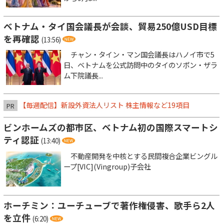
ベトナム・タイ国会議長が会談、貿易250億USD目標
を再確認
(13:56)
チャン・タイン・マン国会議長はハノイ市で5
日、ベトナムを公式訪問中のタイのソポン・ザラ
ム下院議長...
【毎週配信】新設外資法人リスト 株主情報など19項目
PR
ビンホームズの都市区、ベトナム初の国際スマートシ
ティ認証
(13:40)
不動産開発を中核とする民間複合企業ビングル
ープ[VIC](Vingroup)子会社
ホーチミン：ユーチューブで著作権侵害、歌手ら2人
を立件
(6:20)