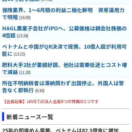
保険業界、1～6月期の利益二極化鮮明 資産運用力
で明暗
(16:00)
HAGL農業子会社がIPOへ、公募価格は親会社株価の
4倍超
(13:24)
ベトナムと中国がQR決済で提携、10億人超が利用可
能に
(13:15)
肥料大手2社が業績好調、他社は需要低迷とコスト増
で減益
(11:20)
所在不明納税者は滞納問わず出国停止、外国人は警
告なく即執行
(6:30)
【会員記事】はVIETJO法人会員9つの特典の1つです
新着ニュース一覧
25年の即席めん需要、ベトナムは82.3億食に増加