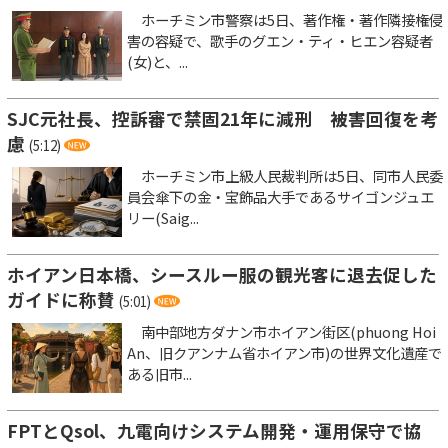
ホーチミン市警察は5日、著作権・著作隣接権侵
害の容疑で、歌手のグエン・ティ・ヒエン容疑者
(女)と、...
SJC元社長、控訴審で禁固21年に減刑 被害回復を考
慮
(5:12)
ホーチミン市上級人民裁判所は5日、同市人民委
員会傘下の金・宝飾品大手であるサイゴンジュエ
リー(Saig...
ホイアン日本橋、シースルー服の観光客に退去促した
ガイドに称賛
(5:01)
南中部地方ダナン市ホイアン街区(phuong Hoi
An、旧クアンナム省ホイアン市)の世界文化遺産で
ある旧市...
FPTとQsol、九電向けシステム開発・運用保守で協