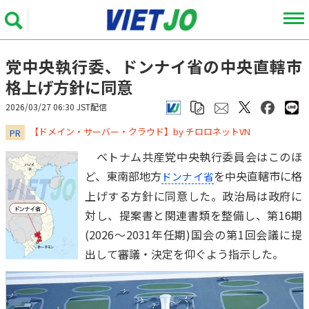
党中央執行委、ドンナイ省の中央直轄市
格上げ方針に同意
2026/03/27 06:30 JST配信
​​​​​​​【ドメイン・サーバー・クラウド】by チロロネットVN
PR
ベトナム共産党中央執行委員会はこのほ
ど、東南部地方
を中央直轄市に格
ドンナイ省
上げする方針に同意した。政治局は政府に
対し、提案書と関連書類を整備し、第16期
(2026～2031年任期)国会の第1回会議に提
出して審議・決定を仰ぐよう指示した。