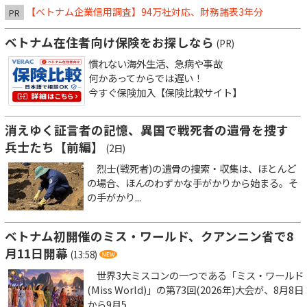
【ベトナム企業信用調査】94万社対応、財務諸表3年分
PR
ベトナム在住者向け保険をお探しなら
(PR)
慣れない海外生活、急病や事故
何かあってからでは遅い！
今すぐ保険加入【保険比較サイト】
消えゆく証言者の記憶、異国で戦死者の遺骨を捜す
兵士たち【前編】
(2日)
烈士(戦死者)の遺骨の捜索・収集は、ほとんど
の場合、ほんのわずかな手がかりから始まる。そ
の手がかり...
ベトナム初開催のミス・ワールド、クアンニン省で8
月11日開幕
(13:58)
世界3大ミスコンの一つである「ミス・ワールド
(Miss World)」の第73回(2026年)大会が、8月8日
から9月5...