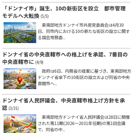
「ドンナイ市」誕生、10の新街区を設立 都市管理
モデルへ大転換
(5/5)
東南部地方ドンナイ市共産党委員会は4月30
日、同市内における10の新たな街区の設立に関す
る国会常務委...
ドンナイ省の中央直轄市への格上げを承認、7番目の
中央直轄市に
(4/9)
政府は6日、内務省の提案に基づき、東南部地方
ドンナイ省傘下の10街区の設立および同省の中央
直轄市へ...
ドンナイ省人民評議会、中央直轄市格上げ方針を承
認
(3/31)
東南部地方ドンナイ省人民評議会は28日に開催
された第11期(2026～2031年任期)の第1回会議
で、同省の中...