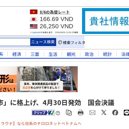
8/6
の為替レート
166.69 VND
26,250 VND
※
の仲値を表示
JST更新
Agribank
2026/08/06 13:00
検索フィルタ
系
経済
三面
生活
観光
政治
統計
法
市」に格上げ、4月30日発効 国会決議
クラウド】なら日系のチロロネットベトナムへ