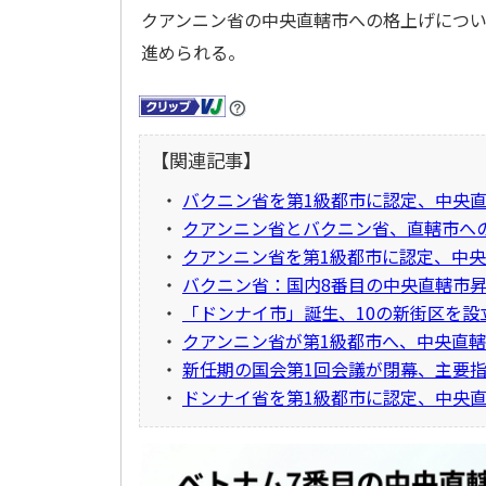
クアンニン省の中央直轄市への格上げについ
進められる。
【関連記事】
・
バクニン省を第1級都市に認定、中央
・
クアンニン省とバクニン省、直轄市へ
・
クアンニン省を第1級都市に認定、中
・
バクニン省：国内8番目の中央直轄市昇
・
「ドンナイ市」誕生、10の新街区を設
・
クアンニン省が第1級都市へ、中央直
・
新任期の国会第1回会議が閉幕、主要
・
ドンナイ省を第1級都市に認定、中央