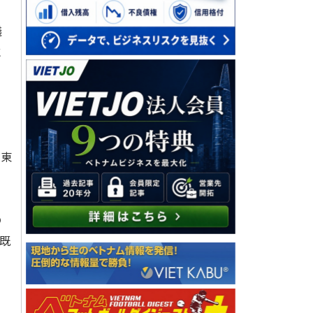
議
に
、東
の
既
。