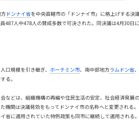
地方
ドンナイ省
を中央直轄市の「ドンナイ市」に格上げする決
487人中478人の賛成多数で可決された。同決議は4月30日
人口規模を引き継ぎ、
ホーチミン市
、南中部地方
ラムドン省
接する。
会などは、組織機構の再編や住民生活の安定、社会経済発展
いた機関は決議発効をもってドンナイ市の名称へと変更される。
ナイ省に適用されていた特例政策も同市に継続して適用される