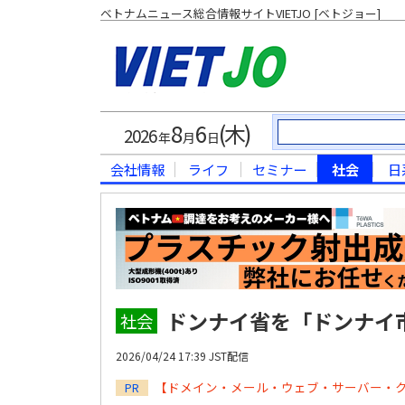
ベトナムニュース総合情報サイトVIETJO [ベトジョー]
8
6
(木)
2026
年
月
日
会社情報
ライフ
セミナー
社会
日
ドンナイ省を「ドンナイ
社会
2026/04/24 17:39 JST配信
【ドメイン・メール・ウェブ・サーバー・
PR