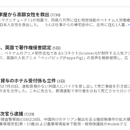
家屋から高齢女性を救出
(7/30)
マグニチュード7.1の地震で、同県八代市に住む特定技能のベトナム人労働者
本人女性を救出した。 5人は仕事からの帰宅途中に、近所に住む1人暮...
>
令、英国で著作権侵害認定
(5日)
トナムのアニメ制作会社であるSコネクト(Sconnect)が制作する人気ア
いて、英国の人気アニメ「ペッパピッグ(Peppa Pig)」の音声を無断使用し、広
ク貸与のホテル受付係も立件
(3日)
は7月30日、運転資格のない外国人にバイクを貸し出して死亡事故を引き起
の女を立件した。これに先立ち、飲酒運転で歩行者をはねて死亡させたロシ
境次官ら逮捕
(7/29)
査警察局(C03)は28日、中国向けのドリアン輸出を巡る贈収賄事件の拡大
環境次官(男・57歳)および農業環境省傘下栽培・植物保護局の#nolinkグエ