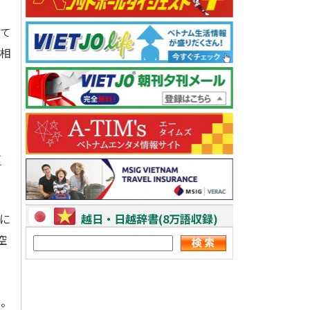
て
と相
ナ
に
越日・日越辞書(8万語収録)
空
た。