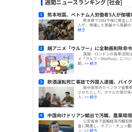
週間ニュースランキング [社会]
熊本地震、ベトナム人労働者5人が倒壊
熊本県で28日午後に発生した
人が、倒壊した家屋から高齢の日
続き
越アニメ「ウルフー」に全動画削除命
英国・ロンドンの高等法院は、ベ
メ「ウルフー(Wolfoo)」につ
範...
>> 続き
飲酒運転死亡事故で外国人逮捕、バイ
南中部地方カインホア省警察
させたとして、ホテルの受付係
人...
>> 続き
中国向けドリアン輸出で汚職、農業環
公安省傘下密輸経済汚職犯罪捜
査に関連し、ホアン・チュン農業
ン...
>> 続き