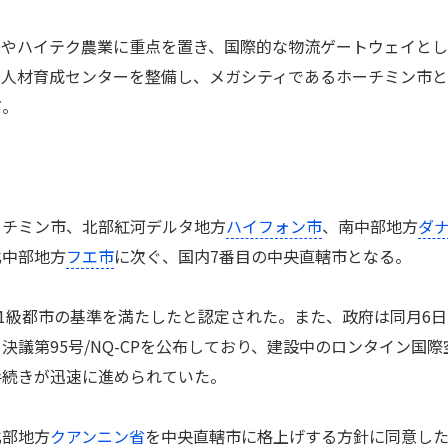
やハイテク農業に重点を置き、国際的な物流ゲートウェイとし
や人材育成センターを整備し、メガシティであるホーチミン市
だ。
ーチミン市、北部紅河デルタ地方
ハイフォン市
、南中部地方
ダ
北中部地方
フエ市
に次ぐ、国内7番目の中央直轄市となる。
1級都市の基準を満たしたと認定された。また、政府は同月6日
議第95号/NQ-CPを公布しており、建設中のロンタイン国際
手続きが迅速に進められていた。
部地方
クアンニン省
を中央直轄市に格上げする方針に同意し