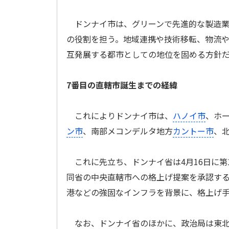
ドンナイ市は、グリーンで先進的な製造業
の役割を担う。地域連携や技術移転、物流
互発展する都市としての地位を固める方針
7番目の直轄市誕生までの経緯
これによりドンナイ市は、
ハノイ市
、ホ
ン市
、南部メコンデルタ地方
カントー市
、
これに先立ち、ドンナイ省は4月16日に第
同省の中央直轄市への格上げ提案を承認する決
港などの強固なインフラを背景に、格上げ
なお、ドンナイ省のほかに、政治局は東北