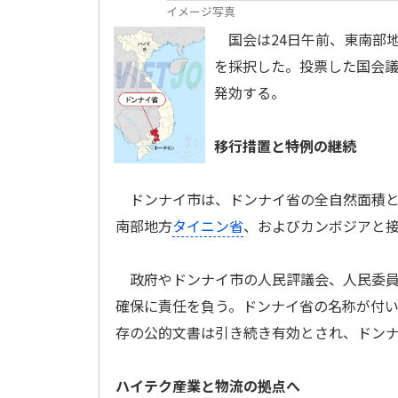
イメージ写真
国会は24日午前、東南部
を採択した。投票した国会議員
発効する。
移行措置と特例の継続
ドンナイ市は、ドンナイ省の全自然面積と
南部地方
タイニン省
、およびカンボジアと
政府やドンナイ市の人民評議会、人民委員
確保に責任を負う。ドンナイ省の名称が付
存の公的文書は引き続き有効とされ、ドン
ハイテク産業と物流の拠点へ