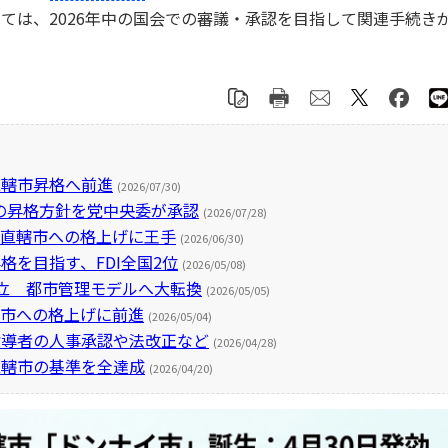
ては、2026年中の国会での審議・承認を目指して関連手続き
直轄市昇格へ前進
(2026/07/30)
の昇格方針を党中央委が承認
(2026/07/28)
央直轄市への格上げに王手
(2026/06/30)
格を目指す、FDI全国2位
(2026/05/08)
立 都市管理モデルへ大転換
(2026/05/05)
轄市への格上げに前進
(2026/05/04)
指導者の人事承認や法改正など
(2026/04/28)
直轄市の基準を全達成
(2026/04/20)