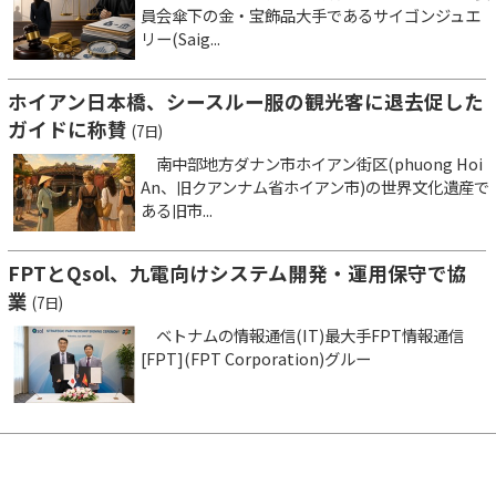
員会傘下の金・宝飾品大手であるサイゴンジュエ
リー(Saig...
ホイアン日本橋、シースルー服の観光客に退去促した
ガイドに称賛
(7日)
南中部地方ダナン市ホイアン街区(phuong Hoi
An、旧クアンナム省ホイアン市)の世界文化遺産で
ある旧市...
FPTとQsol、九電向けシステム開発・運用保守で協
業
(7日)
ベトナムの情報通信(IT)最大手FPT情報通信
[FPT](FPT Corporation)グルー