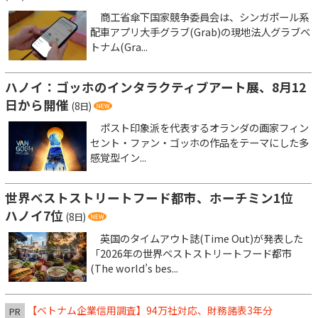
商工省傘下国家競争委員会は、シンガポール系
配車アプリ大手グラブ(Grab)の現地法人グラブベ
トナム(Gra...
ハノイ：ゴッホのインタラクティブアート展、8月12
日から開催
(8日)
ポスト印象派を代表するオランダの画家フィン
セント・ファン・ゴッホの作品をテーマにした多
感覚型イン...
世界ベストストリートフード都市、ホーチミン1位
ハノイ7位
(8日)
英国のタイムアウト誌(Time Out)が発表した
「2026年の世界ベストストリートフード都市
(The world’s bes...
【ベトナム企業信用調査】94万社対応、財務諸表3年分
PR