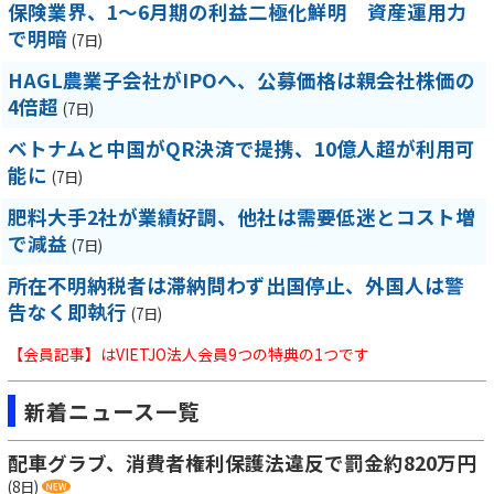
保険業界、1～6月期の利益二極化鮮明 資産運用力
で明暗
(7日)
HAGL農業子会社がIPOへ、公募価格は親会社株価の
4倍超
(7日)
ベトナムと中国がQR決済で提携、10億人超が利用可
能に
(7日)
肥料大手2社が業績好調、他社は需要低迷とコスト増
で減益
(7日)
所在不明納税者は滞納問わず出国停止、外国人は警
告なく即執行
(7日)
【会員記事】はVIETJO法人会員9つの特典の1つです
新着ニュース一覧
配車グラブ、消費者権利保護法違反で罰金約820万円
(8日)