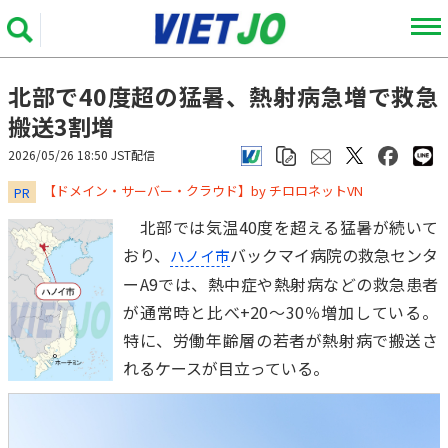
北部で40度超の猛暑、熱射病急増で救急
搬送3割増
2026/05/26 18:50 JST配信
​​​​​​​【ドメイン・サーバー・クラウド】by チロロネットVN
PR
北部では気温40度を超える猛暑が続いて
おり、
バックマイ病院の救急センタ
ハノイ市
ーA9では、熱中症や熱射病などの救急患者
が通常時と比べ+20～30％増加している。
特に、労働年齢層の若者が熱射病で搬送さ
れるケースが目立っている。