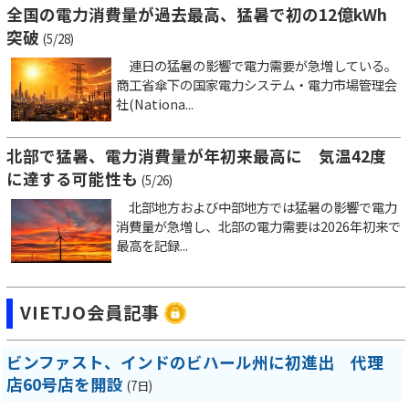
全国の電力消費量が過去最高、猛暑で初の12億kWh
突破
(5/28)
連日の猛暑の影響で電力需要が急増している。
商工省傘下の国家電力システム・電力市場管理会
社(Nationa...
北部で猛暑、電力消費量が年初来最高に 気温42度
に達する可能性も
(5/26)
北部地方および中部地方では猛暑の影響で電力
消費量が急増し、北部の電力需要は2026年初来で
最高を記録...
VIETJO会員記事
ビンファスト、インドのビハール州に初進出 代理
店60号店を開設
(7日)