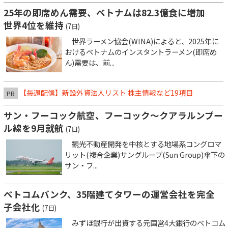
25年の即席めん需要、ベトナムは82.3億食に増加
世界4位を維持
(7日)
世界ラーメン協会(WINA)によると、2025年に
おけるベトナムのインスタントラーメン(即席め
ん)需要は、前...
【毎週配信】新設外資法人リスト 株主情報など19項目
PR
サン・フーコック航空、フーコック～クアラルンプー
ル線を9月就航
(7日)
観光不動産開発を中核とする地場系コングロマ
リット(複合企業)サングループ(Sun Group)傘下の
サン・フ...
ベトコムバンク、35階建てタワーの運営会社を完全
子会社化
(7日)
みずほ銀行が出資する元国営4大銀行のベトコム