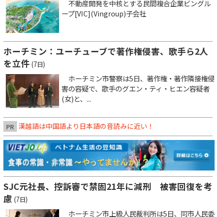
不動産開発を中核とする民間複合企業ビングル
ープ[VIC](Vingroup)子会社
ホーチミン：ユーチューブで著作権侵害、歌手ら2人
を立件
(7日)
ホーチミン市警察は5日、著作権・著作隣接権侵
害の容疑で、歌手のグエン・ティ・ヒエン容疑者
(女)と、...
漢越語は中国語より日本語の音読みに近い！
PR
SJC元社長、控訴審で禁固21年に減刑 被害回復を考
慮
(7日)
ホーチミン市上級人民裁判所は5日、同市人民委