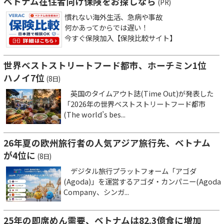
ベトナム在住者向け保険をお探しなら
(PR)
慣れない海外生活、急病や事故
何かあってからでは遅い！
今すぐ保険加入【保険比較サイト】
世界ベストストリートフード都市、ホーチミン1位
ハノイ7位
(8日)
英国のタイムアウト誌(Time Out)が発表した
「2026年の世界ベストストリートフード都市
(The world’s bes...
26年夏の欧州旅行者の人気アジア旅行先、ベトナム
が4位に
(8日)
デジタル旅行プラットフォーム「アゴダ
(Agoda)」を運営するアゴダ・カンパニー(Agoda
Company、シンガ...
25年の即席めん需要、ベトナムは82.3億食に増加