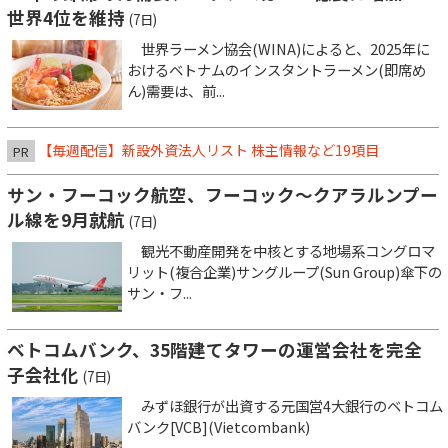
世界4位を維持
(7日)
世界ラーメン協会(WINA)によると、2025年に
おけるベトナムのインスタントラーメン(即席め
ん)需要は、前...
【毎週配信】新設外資法人リスト 株主情報など19項目
PR
サン・フーコック航空、フーコック～クアラルンプー
ル線を9月就航
(7日)
観光不動産開発を中核とする地場系コングロマ
リット(複合企業)サングループ(Sun Group)傘下の
サン・フ...
ベトコムバンク、35階建てタワーの運営会社を完全
子会社化
(7日)
みずほ銀行が出資する元国営4大銀行のベトコム
バンク[VCB](Vietcombank)