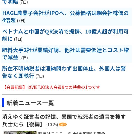
で明暗
(7日)
HAGL農業子会社がIPOへ、公募価格は親会社株価の
4倍超
(7日)
ベトナムと中国がQR決済で提携、10億人超が利用可
能に
(7日)
肥料大手2社が業績好調、他社は需要低迷とコスト増
で減益
(7日)
所在不明納税者は滞納問わず出国停止、外国人は警
告なく即執行
(7日)
【会員記事】はVIETJO法人会員9つの特典の1つです
新着ニュース一覧
消えゆく証言者の記憶、異国で戦死者の遺骨を捜す
兵士たち【後編】
(10:25)
前編はこちら 烈士(戦死者)の遺骨