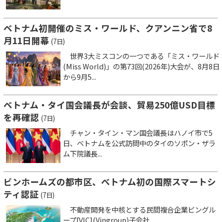
ベトナム初開催のミス・ワールド、クアンニン省で8
月11日開幕
(7日)
世界3大ミスコンの一つである「ミス・ワールド
(Miss World)」の第73回(2026年)大会が、8月8日
から9月5...
ベトナム・タイ国会議長が会談、貿易250億USD目標
を再確認
(7日)
チャン・タイン・マン国会議長はハノイ市で5
日、ベトナムを公式訪問中のタイのソポン・ザラ
ム下院議長...
ビンホームズの都市区、ベトナム初の国際スマートシ
ティ認証
(7日)
不動産開発を中核とする民間複合企業ビングル
ープ[VIC](Vingroup)子会社