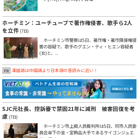
ホーチミン：ユーチューブで著作権侵害、歌手ら2人
を立件
(7日)
ホーチミン市警察は5日、著作権・著作隣接権侵
害の容疑で、歌手のグエン・ティ・ヒエン容疑者
(女)と、...
漢越語は中国語より日本語の音読みに近い！
PR
SJC元社長、控訴審で禁固21年に減刑 被害回復を考
慮
(7日)
ホーチミン市上級人民裁判所は5日、同市人民委
員会傘下の金・宝飾品大手であるサイゴンジュエ