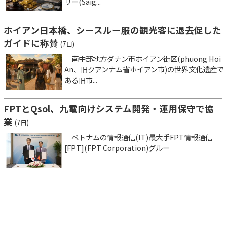
リー(Saig...
ホイアン日本橋、シースルー服の観光客に退去促した
ガイドに称賛
(7日)
南中部地方ダナン市ホイアン街区(phuong Hoi
An、旧クアンナム省ホイアン市)の世界文化遺産で
ある旧市...
FPTとQsol、九電向けシステム開発・運用保守で協
業
(7日)
ベトナムの情報通信(IT)最大手FPT情報通信
[FPT](FPT Corporation)グルー