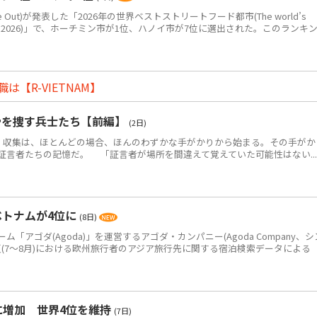
Out)が発表した「2026年の世界ベストストリートフード都市(The world’s
eet food in 2026)」で、ホーチミン市が1位、ハノイ市が7位に選出された。このランキ
【R-VIETNAM】
骨を捜す兵士たち【前編】
(2日)
・収集は、ほとんどの場合、ほんのわずかな手がかりから始まる。その手がか
証言者たちの記憶だ。 「証言者が場所を間違えて覚えていた可能性はない...
ベトナムが4位に
(8日)
アゴダ(Agoda)」を運営するアゴダ・カンパニー(Agoda Company、シ
年夏(7～8月)における欧州旅行者のアジア旅行先に関する宿泊検索データによる
食に増加 世界4位を維持
(7日)