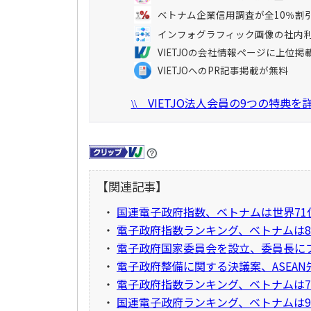
ベトナム企業信用調査が全10％割
インフォグラフィック画像の社内
VIETJOの会社情報ページに上位掲
VIETJOへのPR記事掲載が無料
VIETJO法人会員の9つの特典
\\
【関連記事】
・
国連電子政府指数、ベトナムは世界71
・
電子政府指数ランキング、ベトナムは8
・
電子政府国家委員会を設立、委員長に
・
電子政府整備に関する決議案、ASEAN
・
電子政府指数ランキング、ベトナムは7
・
国連電子政府ランキング、ベトナムは9