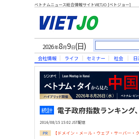
ベトナムニュース総合情報サイトVIETJO [ベトジョー]
8
9
(日)
2026
年
月
日
会社情報
ライフ
セミナー
社会
日
電子政府指数ランキング、
統計
2016/08/15 15:02 JST配信
【ドメイン・メール・ウェブ・サーバー・
PR