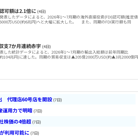
認可額は2.1倍に
(4日)
表したデータによると、2026年1～7月期の海外直接投資(FDI)認可額(推定値
億6000万USD(約6兆円)へと大幅に拡大した。 また、同期のFDI実行額も同
収支7か月連続赤字
(4日)
表した統計データによると、2026年1～7月期の輸出入総額は前年同期比
SD(約104兆円)に達した。同期の貿易収支は▲205億2000万USD(約▲3兆2000億円
 代理店60号店を開設
(7日)
産運用力で明暗
(7日)
会社株価の4倍超
(7日)
超が利用可能に
(7日)