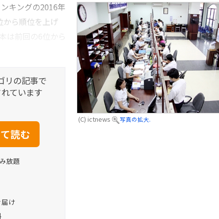
ンキングの2016年
9位から順位を上げ
日本は前回の6位から
ゴリの記事で
されています
(C) ictnews
写真の拡大.
読み放題
お届け
料