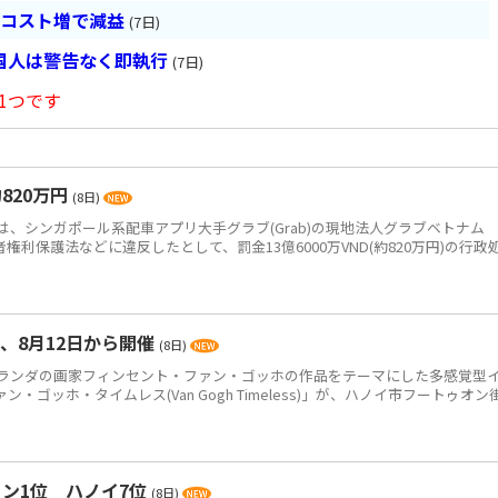
とコスト増で減益
(7日)
国人は警告なく即執行
(7日)
1つです
820万円
(8日)
、シンガポール系配車アプリ大手グラブ(Grab)の現地法人グラブベトナム
、消費者権利保護法などに違反したとして、罰金13億6000万VND(約820万円)の行政
、8月12日から開催
(8日)
ンダの画家フィンセント・ファン・ゴッホの作品をテーマにした多感覚型
ゴッホ・タイムレス(Van Gogh Timeless)」が、ハノイ市フートゥオン
ン1位 ハノイ7位
(8日)