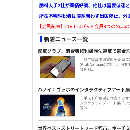
肥料大手2社が業績好調、他社は需要低迷
所在不明納税者は滞納問わず出国停止、外
【会員記事】はVIETJO法人会員9つの特典の
新着ニュース一覧
配車グラブ、消費者権利保護法違反で罰金約
商工省傘下国家競争委員会は
(Grab Vietnam)に対し
分を科...
ハノイ：ゴッホのインタラクティブアート展
ポスト印象派を代表するオラ
ンタラクティブアート展「ファン・
区(p...
世界ベストストリートフード都市、ホーチミ