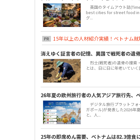
英国のタイムアウト誌(Time 
best cities for str
グ...
15年以上の人材紹介実績！ベトナム就職は
PR
消えゆく証言者の記憶、異国で戦死者の遺
烈士(戦死者)の遺骨の捜索
とは、日に日に年老いていく
26年夏の欧州旅行者の人気アジア旅行先、
デジタル旅行プラットフォーム「
ガポール)が発表した2026
と、人...
25年の即席めん需要、ベトナムは82.3億