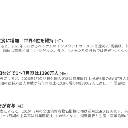
3億食に増加 世界4位を維持
(7日)
よると、2025年におけるベトナムのインスタントラーメン(即席めん)需要は、
万食で、順位は前年と同じく4位だった。また、1人当たりの食数では世界1位となっ
などで1～7月期は1390万人
(4日)
表によると、2026年7月の訪越外国人客数は前年同月比+6.6％増の約167万人
期の訪越外国人客数は前年同期比+13.8％増の約1390万人に達し、年間目標
安が寄与
(4日)
によると、2026年7月の全国消費者物価指数(CPI)は前月比▲0.12％低下、前
た。1～7月期の上昇率は前年同期比+4.39％となり、消費需要と生産・事業活動