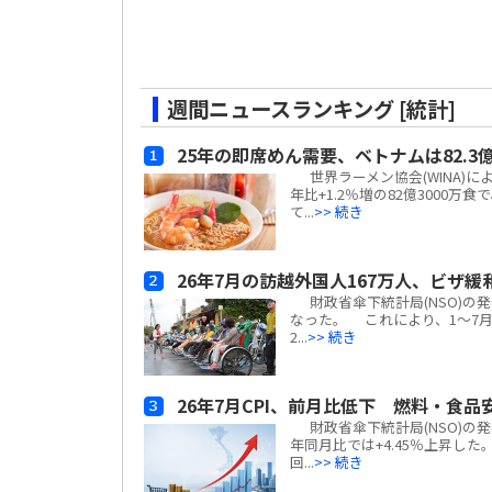
週間ニュースランキング [統計]
25年の即席めん需要、ベトナムは82.
世界ラーメン協会(WINA)に
年比+1.2％増の82億3000
て...
>> 続き
26年7月の訪越外国人167万人、ビザ緩和
財政省傘下統計局(NSO)の発
なった。 これにより、1～7月
2...
>> 続き
26年7月CPI、前月比低下 燃料・食品
財政省傘下統計局(NSO)の発表
年同月比では+4.45％上昇し
回...
>> 続き