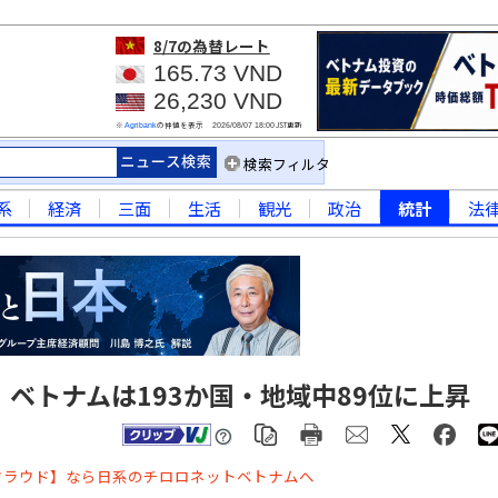
8/7
の為替レート
165.73 VND
26,230 VND
※
の仲値を表示
JST更新
Agribank
2026/08/07 18:00
検索フィルタ
系
経済
三面
生活
観光
政治
統計
法
ベトナムは193か国・地域中89位に上昇
クラウド】なら日系のチロロネットベトナムへ