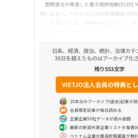
国際連合が発表した電子政府指数(EGDI)ラ
版によると、ベトナムは2014年度調査の9
て、世界193か国・地域中89位となった。
順位を下げて11位につ...
日系、経済、政治、統計、法律カテ
30日を超えたものはアーカイブ化
残り553文字
20年分のアーカイブ(過去)記事が
会員限定記事が毎日読める
主要企業50社データが読み放題
最新の新設外資企業リストを毎週
ベトナム企業の簡易財務調査が無