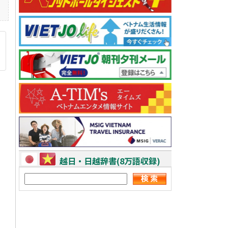
越日・日越辞書(8万語収録)