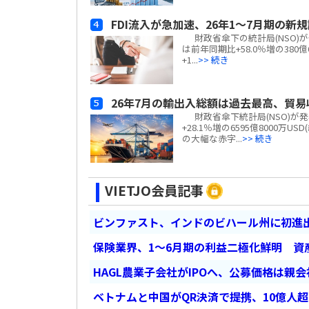
FDI流入が急加速、26年1～7月期の新規
財政省傘下の統計局(NSO)が発
は前年同期比+58.0％増の380
+1...
>> 続き
26年7月の輸出入総額は過去最高、貿易
財政省傘下統計局(NSO)が発
+28.1％増の6595億8000万U
の大幅な赤字...
>> 続き
VIETJO会員記事
ビンファスト、インドのビハール州に初進出
保険業界、1～6月期の利益二極化鮮明 資
HAGL農業子会社がIPOへ、公募価格は親
ベトナムと中国がQR決済で提携、10億人