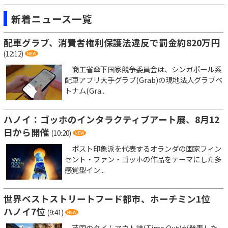
新着ニュース一覧
配車グラブ、消費者権利保護法違反で罰金約820万円
(12:12)
商工省傘下国家競争委員会は、シンガポール系
配車アプリ大手グラブ(Grab)の現地法人グラブベ
トナム(Gra...
ハノイ：ゴッホのインタラクティブアート展、8月12
日から開催
(10:20)
ポスト印象派を代表するオランダの画家フィン
セント・ファン・ゴッホの作品をテーマにした多
感覚型イン...
世界ベストストリートフード都市、ホーチミン1位
ハノイ7位
(9:41)
英国のタイムアウト誌(Time Out)が発表した