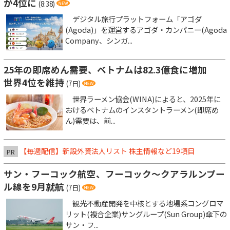
が4位に
(8:38)
デジタル旅行プラットフォーム「アゴダ
(Agoda)」を運営するアゴダ・カンパニー(Agoda
Company、シンガ...
25年の即席めん需要、ベトナムは82.3億食に増加
世界4位を維持
(7日)
世界ラーメン協会(WINA)によると、2025年に
おけるベトナムのインスタントラーメン(即席め
ん)需要は、前...
【毎週配信】新設外資法人リスト 株主情報など19項目
PR
サン・フーコック航空、フーコック～クアラルンプー
ル線を9月就航
(7日)
観光不動産開発を中核とする地場系コングロマ
リット(複合企業)サングループ(Sun Group)傘下の
サン・フ...