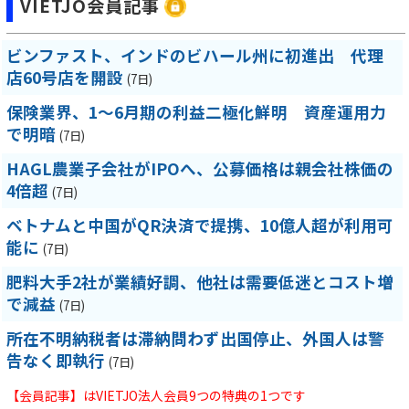
VIETJO会員記事
ビンファスト、インドのビハール州に初進出 代理
店60号店を開設
(7日)
保険業界、1～6月期の利益二極化鮮明 資産運用力
で明暗
(7日)
HAGL農業子会社がIPOへ、公募価格は親会社株価の
4倍超
(7日)
ベトナムと中国がQR決済で提携、10億人超が利用可
能に
(7日)
肥料大手2社が業績好調、他社は需要低迷とコスト増
で減益
(7日)
所在不明納税者は滞納問わず出国停止、外国人は警
告なく即執行
(7日)
【会員記事】はVIETJO法人会員9つの特典の1つです