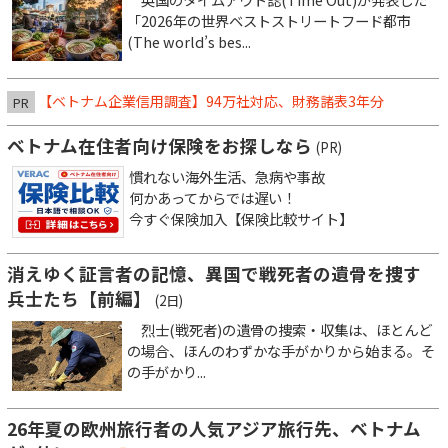
「2026年の世界ベストストリートフード都市
(The world’s bes...
【ベトナム企業信用調査】94万社対応、財務諸表3年分
PR
ベトナム在住者向け保険をお探しなら
(PR)
慣れない海外生活、急病や事故
何かあってからでは遅い！
今すぐ保険加入【保険比較サイト】
消えゆく証言者の記憶、異国で戦死者の遺骨を捜す
兵士たち【前編】
(2日)
烈士(戦死者)の遺骨の捜索・収集は、ほとんど
の場合、ほんのわずかな手がかりから始まる。そ
の手がかり...
26年夏の欧州旅行者の人気アジア旅行先、ベトナム