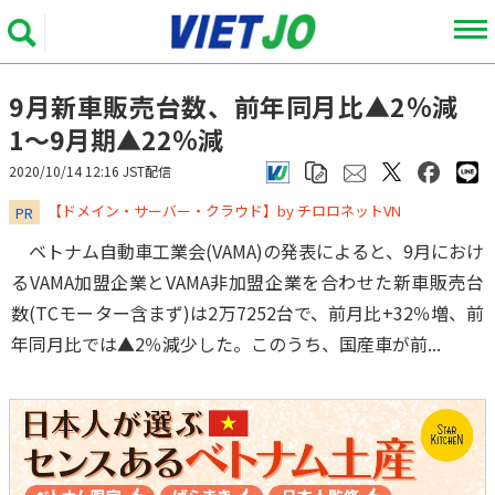
9月新車販売台数、前年同月比▲2％減
1～9月期▲22％減
2020/10/14 12:16 JST配信
​​​​​​​【ドメイン・サーバー・クラウド】by チロロネットVN
PR
ベトナム自動車工業会(VAMA)の発表によると、9月におけ
るVAMA加盟企業とVAMA非加盟企業を合わせた新車販売台
数(TCモーター含まず)は2万7252台で、前月比+32％増、前
年同月比では▲2％減少した。このうち、国産車が前...