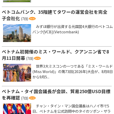
ベトコムバンク、35階建てタワーの運営会社を完全
子会社化
(7日)
みずほ銀行が出資する元国営4大銀行のベトコム
バンク[VCB](Vietcombank)
ベトナム初開催のミス・ワールド、クアンニン省で8
月11日開幕
(7日)
世界3大ミスコンの一つである「ミス・ワールド
(Miss World)」の第73回(2026年)大会が、8月8日
から9月5...
ベトナム・タイ国会議長が会談、貿易250億USD目標
を再確認
(7日)
チャン・タイン・マン国会議長はハノイ市で5
日、ベトナムを公式訪問中のタイのソポン・ザラ