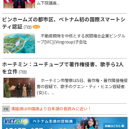
ム下院議長...
ビンホームズの都市区、ベトナム初の国際スマートシ
ティ認証
(7日)
不動産開発を中核とする民間複合企業ビングル
ープ[VIC](Vingroup)子会社
ホーチミン：ユーチューブで著作権侵害、歌手ら2人
を立件
(7日)
ホーチミン市警察は5日、著作権・著作隣接権侵
害の容疑で、歌手のグエン・ティ・ヒエン容疑者
(女)と、...
漢越語は中国語より日本語の音読みに近い！
PR