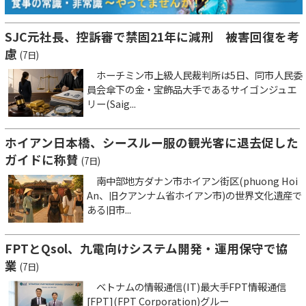
SJC元社長、控訴審で禁固21年に減刑 被害回復を考
慮
(7日)
ホーチミン市上級人民裁判所は5日、同市人民委
員会傘下の金・宝飾品大手であるサイゴンジュエ
リー(Saig...
ホイアン日本橋、シースルー服の観光客に退去促した
ガイドに称賛
(7日)
南中部地方ダナン市ホイアン街区(phuong Hoi
An、旧クアンナム省ホイアン市)の世界文化遺産で
ある旧市...
FPTとQsol、九電向けシステム開発・運用保守で協
業
(7日)
ベトナムの情報通信(IT)最大手FPT情報通信
[FPT](FPT Corporation)グルー