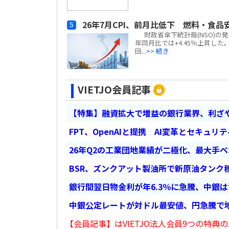
26年7月CPI、前月比低下 燃料・食品
財政省傘下統計局(NSO)の発表
年同月比では+4.45％上昇し
回...
>> 続き
VIETJO会員記事
【特集】融資拡大で増益の銀行業界、利ざ
FPT、OpenAIと提携 AI変革とセキュリ
26年Q2の工業団地業績が二極化、最大手
BSR、ズンクアット製油所で新原油タンク稼
銀行間翌日物金利が年6.3％に急騰、中銀
中銀公定レートが対ドル最安値、円急騰で
【会員記事】はVIETJO法人会員9つの特典の