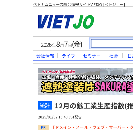
ベトナムニュース総合情報サイトVIETJO [ベトジョー]
8
7
(金)
2026
年
月
日
会社情報
ライフ
セミナー
社会
日
12月の鉱工業生産指数(推
統計
2025/01/07 15:49 JST配信
【ドメイン・メール・ウェブ・サーバー・
PR