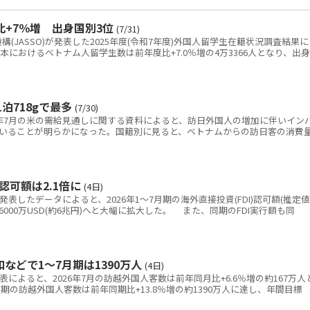
比+7％増 出身国別3位
(7/31)
JASSO)が発表した2025年度(令和7年度)外国人留学生在籍状況調査結果に
日本におけるベトナム人留学生数は前年度比+7.0％増の4万3366人となり、出身
泊718gで最多
(7/30)
年7月の米の需給見通しに関する資料によると、訪日外国人の増加に伴いイン
いることが明らかになった。国籍別に見ると、ベトナムからの訪日客の消費
認可額は2.1倍に
(4日)
表したデータによると、2026年1～7月期の海外直接投資(FDI)認可額(推定値
億6000万USD(約6兆円)へと大幅に拡大した。 また、同期のFDI実行額も同
などで1～7月期は1390万人
(4日)
表によると、2026年7月の訪越外国人客数は前年同月比+6.6％増の約167万人
期の訪越外国人客数は前年同期比+13.8％増の約1390万人に達し、年間目標