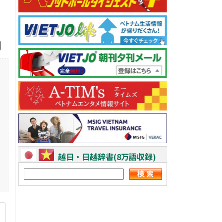
越日・日越辞書(8万語収録)