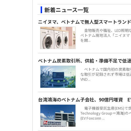
新着ニュース一覧
ニイヌマ、ベトナムで無人型スマートラン
金物販売や福祉、LED照明な
ベトナム現地法人「ニイヌマ・ベ
を開...
ベトナム炭素取引所、供給・準備不足で低
ベトナムで国内初の炭素取引
な取引が記録されず市場は低迷し
VND...
台湾鴻海のベトナム子会社、90億円増資 
電子機器受託生産(EMS)で
Technology Grou
(EV Foxconn ...