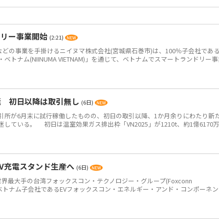
ドリー事業開始
(2:21)
どの事業を手掛けるニイヌマ株式会社(宮城県石巻市)は、100％子会社であ
トナム(NIINUMA VIETNAM)」を通じて、ベトナムでスマートランドリー事
迷 初日以降は取引無し
(6日)
所が6月末に試行稼働したものの、初日の取引以降、1か月余りにわたり新
ている。 初日は温室効果ガス排出枠「VN2025」が1210t、約1億6170
EV充電スタンド生産へ
(6日)
世界最大手の台湾フォックスコン・テクノロジー・グループ(Foxconn
p＝鴻海)のベトナム子会社であるEVフォックスコン・エネルギー・アンド・コンポーネ