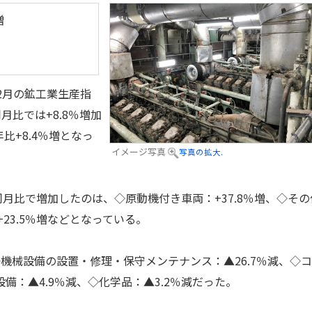
増
12月の鉱工業生産指
同月比では+8.8％増加
比+8.4％増となっ
イメージ写真
写真の拡大.
月比で増加したのは、◇原動機付き車両：+37.8％増、◇その
+23.5％増などとなっている。
械設備の設置・修理・保守メンテナンス：▲26.7％減、◇
備：▲4.9％減、◇化学品：▲3.2％減だった。