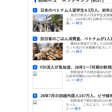
日本のベトナム人留学生4.3万人、前年
独立行政法人日本学生支援機構(
ると、2025年5月1日時点での
国...
>> 続き
訪日客のごはん消費量、ベトナムが1人1
農林水産省が公表した2026
ウンド向けの米需要が拡大して
が...
>> 続き
FDI流入が急加速、26年1～7月期の新規
財政省傘下の統計局(NSO)が発
は前年同期比+58.0％増の380
+1...
>> 続き
26年7月の訪越外国人167万人、ビザ緩和
財政省傘下統計局(NSO)の発
なった。 これにより、1～7月
2...
>> 続き