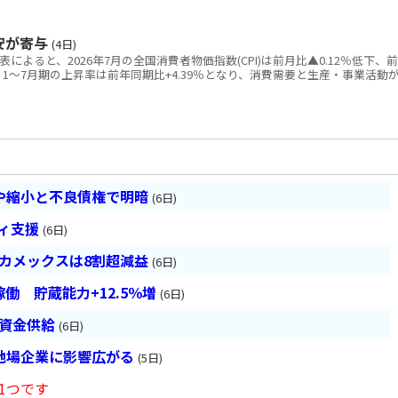
安が寄与
(4日)
によると、2026年7月の全国消費者物価指数(CPI)は前月比▲0.12％低下、前
た。1～7月期の上昇率は前年同期比+4.39％となり、消費需要と生産・事業活動
や縮小と不良債権で明暗
(6日)
ティ支援
(6日)
ベカメックスは8割超減益
(6日)
働 貯蔵能力+12.5％増
(6日)
は資金供給
(6日)
地場企業に影響広がる
(5日)
1つです