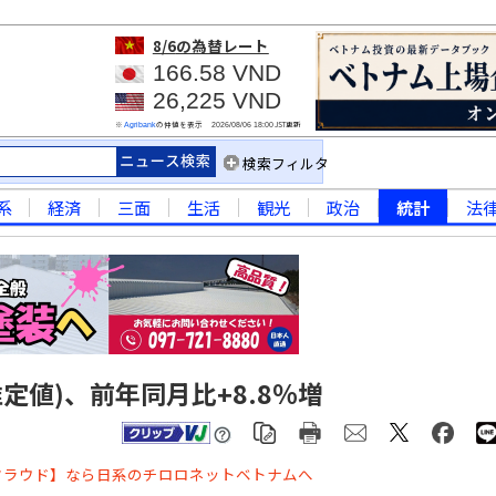
8/6
の為替レート
166.58 VND
26,225 VND
※
の仲値を表示
JST更新
Agribank
2026/08/06 18:00
検索フィルタ
系
経済
三面
生活
観光
政治
統計
法
定値)、前年同月比+8.8％増
クラウド】なら日系のチロロネットベトナムへ