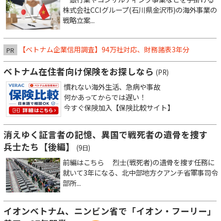
株式会社CCIグループ(石川県金沢市)の海外事業の
戦略立案...
【ベトナム企業信用調査】94万社対応、財務諸表3年分
PR
ベトナム在住者向け保険をお探しなら
(PR)
慣れない海外生活、急病や事故
何かあってからでは遅い！
今すぐ保険加入【保険比較サイト】
消えゆく証言者の記憶、異国で戦死者の遺骨を捜す
兵士たち【後編】
(9日)
前編はこちら 烈士(戦死者)の遺骨を捜す任務に
就いて3年になる、北中部地方クアンチ省軍事司令
部所...
イオンベトナム、ニンビン省で「イオン・フーリー」