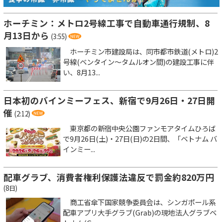
ホーチミン：メトロ2号線工事で自動車通行規制、8
月13日から
(3:55)
ホーチミン市建設局は、同市都市鉄道(メトロ)2
号線(ベンタイン～タムルオン間)の建設工事に伴
い、8月13...
日本初のバインミーフェス、新宿で9月26日・27日開
催
(2:12)
東京都の新宿中央公園ファンモアタイムひろば
で9月26日(土)・27日(日)の2日間、「ベトナム バ
インミー...
配車グラブ、消費者権利保護法違反で罰金約820万円
(8日)
商工省傘下国家競争委員会は、シンガポール系
配車アプリ大手グラブ(Grab)の現地法人グラブベ