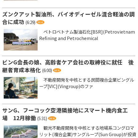
ズンクアット製油所、バイオディーゼル混合軽油の調
合に成功
(6:29)
ペトロベトナム製油石化[BSR](Petrovietnam
Refining and Petrochemical
ビンG会長の娘、高齢者ケア会社の取締役に就任 後
継者育成本格化
(6:00)
不動産開発を中核とする民間複合企業ビングル
ープ[VIC](Vingroup)のファ
サンG、フーコック空港隣接地にスマート機内食工
場 12月稼働
(5:31)
観光不動産開発を中核とする地場系コングロマ
リット(複合企業)サングループ(Sun Group)が投資