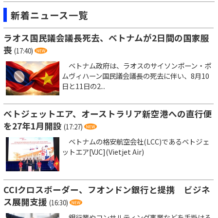
新着ニュース一覧
ラオス国民議会議長死去、ベトナムが2日間の国家服
喪
(17:40)
ベトナム政府は、ラオスのサイソンポーン・ポ
ムヴィハーン国民議会議長の死去に伴い、8月10
日と11日の2...
ベトジェットエア、オーストラリア新空港への直行便
を27年1月開設
(17:27)
ベトナムの格安航空会社(LCC)であるベトジェ
ットエア[VJC](Vietjet Air)
CCIクロスボーダー、フオンドン銀行と提携 ビジネ
ス展開支援
(16:30)
銀行業やコンサルティング事業などを手掛ける