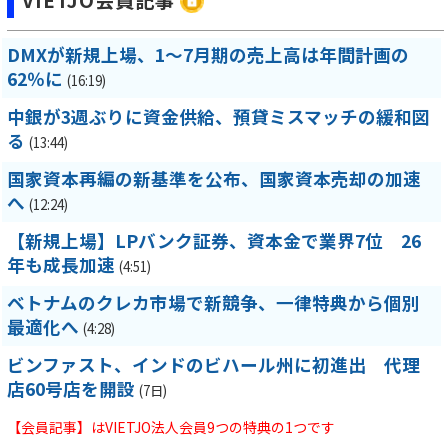
VIETJO会員記事
DMXが新規上場、1～7月期の売上高は年間計画の
62％に
(16:19)
中銀が3週ぶりに資金供給、預貸ミスマッチの緩和図
る
(13:44)
国家資本再編の新基準を公布、国家資本売却の加速
へ
(12:24)
【新規上場】LPバンク証券、資本金で業界7位 26
年も成長加速
(4:51)
ベトナムのクレカ市場で新競争、一律特典から個別
最適化へ
(4:28)
ビンファスト、インドのビハール州に初進出 代理
店60号店を開設
(7日)
【会員記事】はVIETJO法人会員9つの特典の1つです