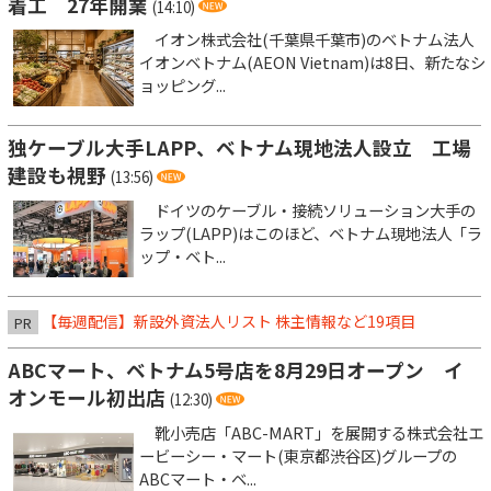
着工 27年開業
(14:10)
イオン株式会社(千葉県千葉市)のベトナム法人
イオンベトナム(AEON Vietnam)は8日、新たなシ
ョッピング...
独ケーブル大手LAPP、ベトナム現地法人設立 工場
建設も視野
(13:56)
ドイツのケーブル・接続ソリューション大手の
ラップ(LAPP)はこのほど、ベトナム現地法人「ラ
ップ・ベト...
【毎週配信】新設外資法人リスト 株主情報など19項目
PR
ABCマート、ベトナム5号店を8月29日オープン イ
オンモール初出店
(12:30)
靴小売店「ABC-MART」を展開する株式会社エ
ービーシー・マート(東京都渋谷区)グループの
ABCマート・ベ...