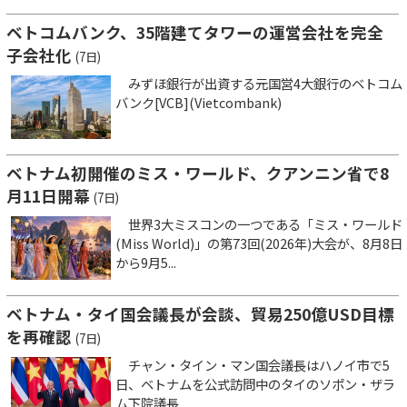
ベトコムバンク、35階建てタワーの運営会社を完全
子会社化
(7日)
みずほ銀行が出資する元国営4大銀行のベトコム
バンク[VCB](Vietcombank)
ベトナム初開催のミス・ワールド、クアンニン省で8
月11日開幕
(7日)
世界3大ミスコンの一つである「ミス・ワールド
(Miss World)」の第73回(2026年)大会が、8月8日
から9月5...
ベトナム・タイ国会議長が会談、貿易250億USD目標
を再確認
(7日)
チャン・タイン・マン国会議長はハノイ市で5
日、ベトナムを公式訪問中のタイのソポン・ザラ
ム下院議長...