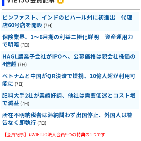
VIETJO会員記事
ビンファスト、インドのビハール州に初進出 代理
店60号店を開設
(7日)
保険業界、1～6月期の利益二極化鮮明 資産運用力
で明暗
(7日)
HAGL農業子会社がIPOへ、公募価格は親会社株価の
4倍超
(7日)
ベトナムと中国がQR決済で提携、10億人超が利用可
能に
(7日)
肥料大手2社が業績好調、他社は需要低迷とコスト増
で減益
(7日)
所在不明納税者は滞納問わず出国停止、外国人は警
告なく即執行
(7日)
【会員記事】はVIETJO法人会員9つの特典の1つです