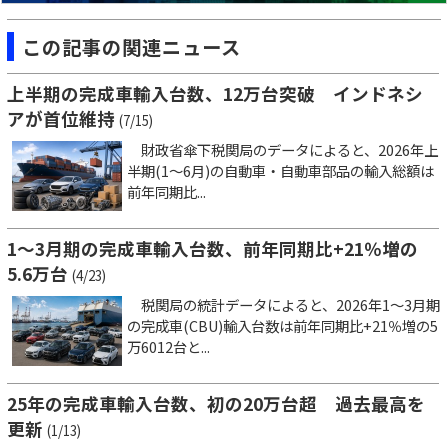
この記事の関連ニュース
上半期の完成車輸入台数、12万台突破 インドネシ
アが首位維持
(7/15)
財政省傘下税関局のデータによると、2026年上
半期(1～6月)の自動車・自動車部品の輸入総額は
前年同期比...
1～3月期の完成車輸入台数、前年同期比+21％増の
5.6万台
(4/23)
税関局の統計データによると、2026年1～3月期
の完成車(CBU)輸入台数は前年同期比+21％増の5
万6012台と...
25年の完成車輸入台数、初の20万台超 過去最高を
更新
(1/13)