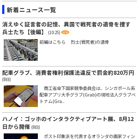
新着ニュース一覧
消えゆく証言者の記憶、異国で戦死者の遺骨を捜す
兵士たち【後編】
(10:25)
前編はこちら 烈士(戦死者)の遺骨
配車グラブ、消費者権利保護法違反で罰金約820万円
(8日)
商工省傘下国家競争委員会は、シンガポール系
配車アプリ大手グラブ(Grab)の現地法人グラブベ
トナム(Gra...
ハノイ：ゴッホのインタラクティブアート展、8月12
日から開催
(8日)
ポスト印象派を代表するオランダの画家フィン