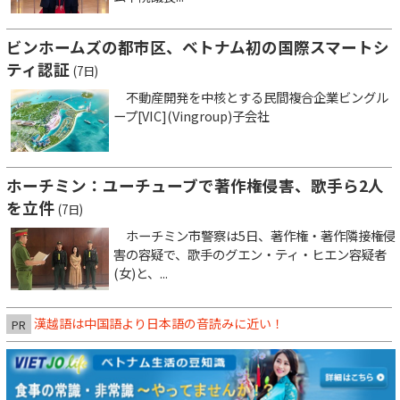
ビンホームズの都市区、ベトナム初の国際スマートシ
ティ認証
(7日)
不動産開発を中核とする民間複合企業ビングル
ープ[VIC](Vingroup)子会社
ホーチミン：ユーチューブで著作権侵害、歌手ら2人
を立件
(7日)
ホーチミン市警察は5日、著作権・著作隣接権侵
害の容疑で、歌手のグエン・ティ・ヒエン容疑者
(女)と、...
漢越語は中国語より日本語の音読みに近い！
PR