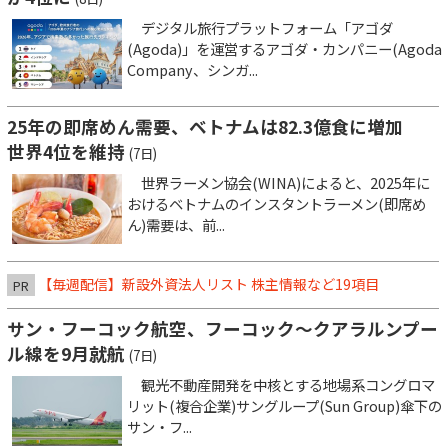
デジタル旅行プラットフォーム「アゴダ
(Agoda)」を運営するアゴダ・カンパニー(Agoda
Company、シンガ...
25年の即席めん需要、ベトナムは82.3億食に増加
世界4位を維持
(7日)
世界ラーメン協会(WINA)によると、2025年に
おけるベトナムのインスタントラーメン(即席め
ん)需要は、前...
【毎週配信】新設外資法人リスト 株主情報など19項目
PR
サン・フーコック航空、フーコック～クアラルンプー
ル線を9月就航
(7日)
観光不動産開発を中核とする地場系コングロマ
リット(複合企業)サングループ(Sun Group)傘下の
サン・フ...