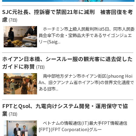
SJC元社長、控訴審で禁固21年に減刑 被害回復を考
慮
(7日)
ホーチミン市上級人民裁判所は5日、同市人民委
員会傘下の金・宝飾品大手であるサイゴンジュエ
リー(Saig...
ホイアン日本橋、シースルー服の観光客に退去促した
ガイドに称賛
(7日)
南中部地方ダナン市ホイアン街区(phuong Hoi
An、旧クアンナム省ホイアン市)の世界文化遺産で
ある旧市...
FPTとQsol、九電向けシステム開発・運用保守で協
業
(7日)
ベトナムの情報通信(IT)最大手FPT情報通信
[FPT](FPT Corporation)グルー