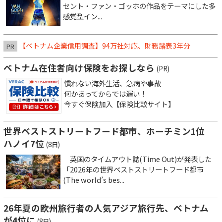
セント・ファン・ゴッホの作品をテーマにした多
感覚型イン...
【ベトナム企業信用調査】94万社対応、財務諸表3年分
PR
ベトナム在住者向け保険をお探しなら
(PR)
慣れない海外生活、急病や事故
何かあってからでは遅い！
今すぐ保険加入【保険比較サイト】
世界ベストストリートフード都市、ホーチミン1位
ハノイ7位
(8日)
英国のタイムアウト誌(Time Out)が発表した
「2026年の世界ベストストリートフード都市
(The world’s bes...
26年夏の欧州旅行者の人気アジア旅行先、ベトナム
が4位に
(8日)