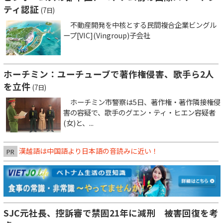
ティ認証
(7日)
不動産開発を中核とする民間複合企業ビングル
ープ[VIC](Vingroup)子会社
ホーチミン：ユーチューブで著作権侵害、歌手ら2人
を立件
(7日)
ホーチミン市警察は5日、著作権・著作隣接権侵
害の容疑で、歌手のグエン・ティ・ヒエン容疑者
(女)と、...
漢越語は中国語より日本語の音読みに近い！
PR
SJC元社長、控訴審で禁固21年に減刑 被害回復を考