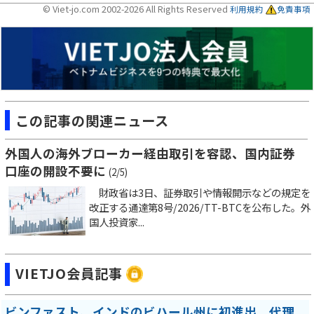
© Viet-jo.com 2002-2026 All Rights Reserved
利用規約
免責事項
この記事の関連ニュース
外国人の海外ブローカー経由取引を容認、国内証券
口座の開設不要に
(2/5)
財政省は3日、証券取引や情報開示などの規定を
改正する通達第8号/2026/TT-BTCを公布した。外
国人投資家...
VIETJO会員記事
ビンファスト、インドのビハール州に初進出 代理