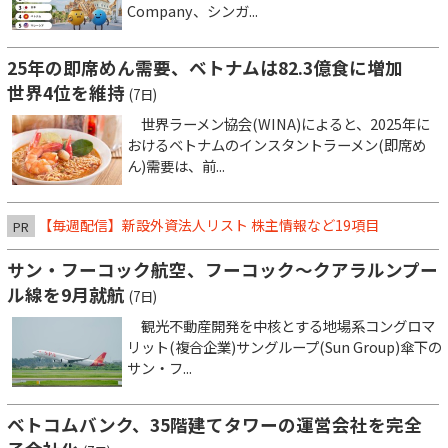
Company、シンガ...
25年の即席めん需要、ベトナムは82.3億食に増加
世界4位を維持
(7日)
世界ラーメン協会(WINA)によると、2025年に
おけるベトナムのインスタントラーメン(即席め
ん)需要は、前...
【毎週配信】新設外資法人リスト 株主情報など19項目
PR
サン・フーコック航空、フーコック～クアラルンプー
ル線を9月就航
(7日)
観光不動産開発を中核とする地場系コングロマ
リット(複合企業)サングループ(Sun Group)傘下の
サン・フ...
ベトコムバンク、35階建てタワーの運営会社を完全