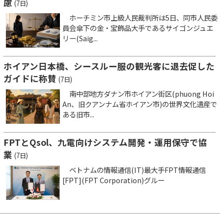
慮
(7日)
ホーチミン市上級人民裁判所は5日、同市人民委
員会傘下の金・宝飾品大手であるサイゴンジュエ
リー(Saig...
ホイアン日本橋、シースルー服の観光客に退去促した
ガイドに称賛
(7日)
南中部地方ダナン市ホイアン街区(phuong Hoi
An、旧クアンナム省ホイアン市)の世界文化遺産で
ある旧市...
FPTとQsol、九電向けシステム開発・運用保守で協
業
(7日)
ベトナムの情報通信(IT)最大手FPT情報通信
[FPT](FPT Corporation)グルー