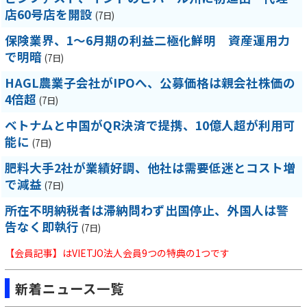
店60号店を開設
(7日)
保険業界、1～6月期の利益二極化鮮明 資産運用力
で明暗
(7日)
HAGL農業子会社がIPOへ、公募価格は親会社株価の
4倍超
(7日)
ベトナムと中国がQR決済で提携、10億人超が利用可
能に
(7日)
肥料大手2社が業績好調、他社は需要低迷とコスト増
で減益
(7日)
所在不明納税者は滞納問わず出国停止、外国人は警
告なく即執行
(7日)
【会員記事】はVIETJO法人会員9つの特典の1つです
新着ニュース一覧