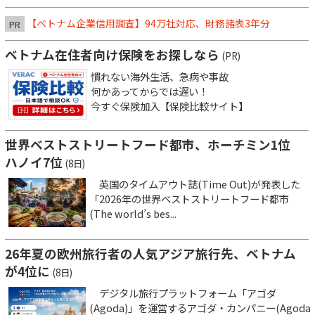
【ベトナム企業信用調査】94万社対応、財務諸表3年分
PR
ベトナム在住者向け保険をお探しなら
(PR)
慣れない海外生活、急病や事故
何かあってからでは遅い！
今すぐ保険加入【保険比較サイト】
世界ベストストリートフード都市、ホーチミン1位
ハノイ7位
(8日)
英国のタイムアウト誌(Time Out)が発表した
「2026年の世界ベストストリートフード都市
(The world’s bes...
26年夏の欧州旅行者の人気アジア旅行先、ベトナム
が4位に
(8日)
デジタル旅行プラットフォーム「アゴダ
(Agoda)」を運営するアゴダ・カンパニー(Agoda