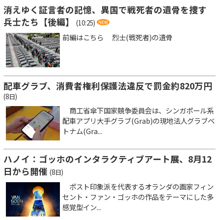
消えゆく証言者の記憶、異国で戦死者の遺骨を捜す
兵士たち【後編】
(10:25)
前編はこちら 烈士(戦死者)の遺骨
配車グラブ、消費者権利保護法違反で罰金約820万円
(8日)
商工省傘下国家競争委員会は、シンガポール系
配車アプリ大手グラブ(Grab)の現地法人グラブベ
トナム(Gra...
ハノイ：ゴッホのインタラクティブアート展、8月12
日から開催
(8日)
ポスト印象派を代表するオランダの画家フィン
セント・ファン・ゴッホの作品をテーマにした多
感覚型イン...