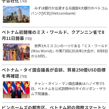
子会社化
(7日)
みずほ銀行が出資する元国営4大銀行のベトコム
バンク[VCB](Vietcombank)
ベトナム初開催のミス・ワールド、クアンニン省で8
月11日開幕
(7日)
世界3大ミスコンの一つである「ミス・ワールド
(Miss World)」の第73回(2026年)大会が、8月8日
から9月5...
ベトナム・タイ国会議長が会談、貿易250億USD目標
を再確認
(7日)
チャン・タイン・マン国会議長はハノイ市で5
日、ベトナムを公式訪問中のタイのソポン・ザラ
ム下院議長...
ビンホームズの都市区、ベトナム初の国際スマートシ